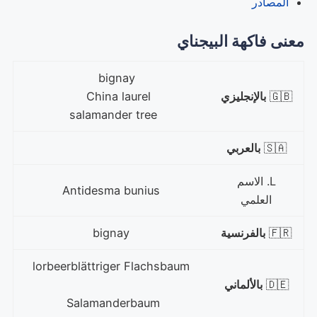
المصادر
معنى فاكهة البيجناي
bignay
🇬🇧
بالإنجليزي
China laurel
salamander tree
🇸🇦
بالعربي
L. الاسم
Antidesma bunius
العلمي
🇫🇷
بالفرنسية
bignay
lorbeerblättriger Flachsbaum
🇩🇪
بالألماني
Salamanderbaum