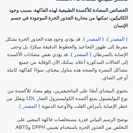
الخصائص المضادة للأكسدة الطبيعية لهذه الفاكهة، بسبب وجود
الكاتيكين، تمكنها من محاربة الجذور الحرة الموجودة في جسم
الإنسان
(
المصدر
)، (
المصدر
). قد يؤدي وجود هذه الجذور الحرة بشكل
مفرط إلى ظهور التجاعيد والخطوط الدقيقة مبكرًا، بل وحتى
الإصابة بالسرطان (
المصدر
). قد يؤدي نقص مضادات الأكسدة
إلى الحالات المذكورة أعلاه. يمكنك الآن الوقاية من جميع
مشاكل البشرة والصحة هذه بتناول بيجناي، سواءً كفاكهة كاملة
أو في الشاي.
يحتوي البيجناي أيضًا على المانجيفيرين، وهو مضاد للأكسدة من
نوع البوليفينول يمنع أكسدة الكوليسترول الضار LDL ويقلل من
خطر الإصابة بأمراض القلب والأوعية الدموية (
المصدر
).
يوضح الرسم البياني قدرة مستخلصات فاكهة البيغني على
التخلص من الجذور الحرة باستخدام تقنيتي DPPH وABTS.