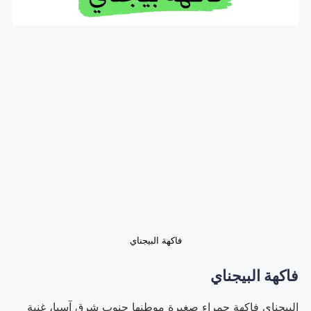
فاكهة البيجناي
فاكهة البيجناي
البيجناي فاكهة حمراء صغيرة موطنها جنوب شرق آسيا، غنية