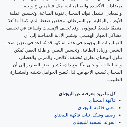
بمضادات الأكسدة والفيتامينات، مثل فيتاميني ج و ب،
والمعادن. تشمل فوائد البيجناي تقوية المناعة، وتحسين عملية
الأيض، والوقاية من السرطان، وخفض ضغط الدم. كما أنها تُعدّ
منظفًا طبيعيًا للقولون، وقد تُخفف الإمساك وتُساعد في تخفيف
مشاكل الجهاز الهضمي. وتشير الأدلة المتناقلة إلى أن
الفيتامينات الموجودة في هذه الفاكهة قد تُساعد في تعزيز صحة
الشعر، وزيادة الطاقة، وتحسين البصر، وإطالة العمر. يُمكن
تناول البيجناي بطرق مُختلفة؛ كالخل، والمربى والعصائر،
والسلطات، أو حتى نيئًا. مع ذلك، تُشير بعض التقارير إلى أن
البيجناي يُسبب الإجهاض. لذا، يُنصح الحوامل بتجنبه واستشارة
الطبيب.
كل ما تريد معرفته عن البيجناي
فاكهة البيجناي
معنى فاكهة البيجناي
وصف وشكل نبات فاكهة البيجناي
الفوائد الصحية للبيجناي