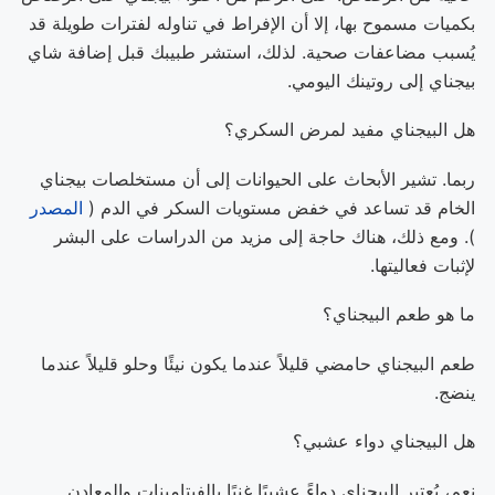
بكميات مسموح بها، إلا أن الإفراط في تناوله لفترات طويلة قد
يُسبب مضاعفات صحية. لذلك، استشر طبيبك قبل إضافة شاي
بيجناي إلى روتينك اليومي.
هل البيجناي مفيد لمرض السكري؟
ربما. تشير الأبحاث على الحيوانات إلى أن مستخلصات بيجناي
الخام قد تساعد في خفض مستويات السكر في الدم (
المصدر
). ومع ذلك، هناك حاجة إلى مزيد من الدراسات على البشر
لإثبات فعاليتها.
ما هو طعم البيجناي؟
طعم البيجناي حامضي قليلاً عندما يكون نيئًا وحلو قليلاً عندما
ينضج.
هل البيجناي دواء عشبي؟
نعم، يُعتبر البيجناي دواءً عشبيًا غنيًا بالفيتامينات والمعادن