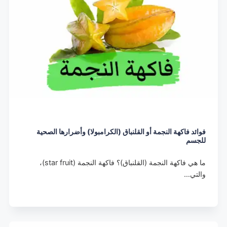
فوائد فاكهة النجمة أو القلنباق (الكرامبولا) وأضرارها الصحية
للجسم
ما هي فاكهة النجمة (القلنباق)؟ فاكهة النجمة (star fruit)،
والتي…