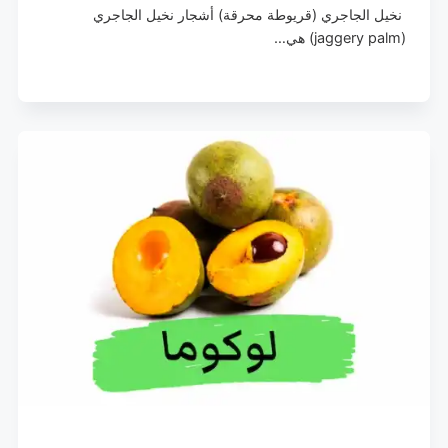
نخيل الجاجري (قريوطة محرقة) أشجار نخيل الجاجري
(jaggery palm) هي…