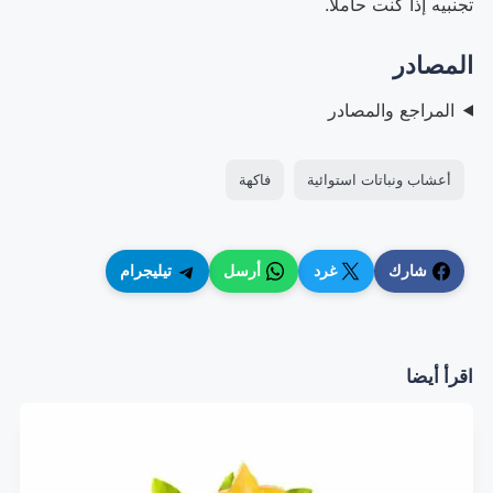
تجنبيه إذا كنت حاملاً.
المصادر
المراجع والمصادر
أعشاب ونباتات استوائية
فاكهة
شارك
غرد
أرسل
تيليجرام
اقرأ أيضا