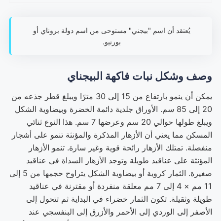
يُعتقد أن اسم "بيجني" مستوحى من اسم دولة بروناي أو
بورنيو.
وصف وشكل نبات فاكهة البيجناي
يمكن أن ينمو بارتفاع من 15 إلى 30 مترًا ويبلغ قطر جذعه من
20 إلى 85 سم. الأوراق جلدية دائمة الخضرة وبيضاوية الشكل
ويبلغ طولها حوالي 20 سم وعرضها 7 سم. هذا النوع ثنائي
المسكن مما يعني أن الأزهار المذكرة والمؤنثة تنمو على أشجار
منفصلة. تمتلك الأزهار رائحة قوية وغير سارة. تنمو الأزهار
المؤنثة على عناقيد طويلة وتوجد الأزهار السداة في عناقيد
صغيرة. الثمار كروية أو بيضاوية الشكل يتراوح حجمها من 5 إلى
11 مم × 4 إلى 7 مم معلقة منفردة أو مقترنة في عناقيد
طويلة وثقيلة. تكون الثمار خضراء في البداية ثم تتحول إلى
الأصفر إلى الوردي إلى الأحمر والأزرق إلى البنفسجي عند