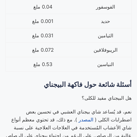
الفوسفور
0.04 ملغ
حديد
0.001 ملغ
الثيامين
0.031 ملغ
الريبوفلافين
0.072 ملغ
النياسين
0.53 ملغ
أسئلة شائعة حول فاكهة البيجناي
هل البيجناي مفيد للكلى؟
نعم، قد يُساعد شاي بيجناي العشبي في تحسين بعض
اضطرابات الكلى (
المصدر
). مع ذلك، قد تحتوي معظم أنواع
شاي الأعشاب المُستخدمة في العلاجات العلاجية على نسبة
عالية من الرصاص. على الرغم من احتواء بيجناي على الرصاص