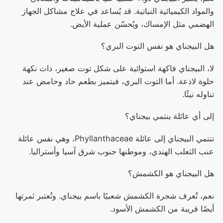
والمواد الكيميائية النباتية. قد يُساعد في علاج مشاكل الجهاز
الهضمي مثل الإمساك، ويُحسّن عملية الأيض.
هل البيجناي هو نفس التوت البري؟
لا، البيجناي فاكهة استوائية على شكل توت صغير، ذات نكهة
حلوة لاذعة. أما التوت البري، فيتميز بطعم حاد وحامض عند
تناوله نيئًا.
إلى أي عائلة ينتمي بيجناي؟
تنتمي البيجناي إلى عائلة Phyllanthaceae، وهي نفس عائلة
عنب الثعلب الهندي، وموطنها جنوب شرق آسيا وأستراليا.
هل البيجناي هو الكشمش؟
نعم، تُعرف شجرة الكشمش شعبيًا باسم بيجناي. وتُعتبر ثمرتها
أيضًا قريبة من الكشمش الأسود.