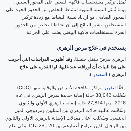
يُمثل تركيز مستخلصات فاكهة البيغني على المحور السيني،
بينما تُمثل النسبة المئوية لنشاط التخلص من الجذور الحرة على
المحور الصادي. مع ازدياد نسبة النشاط مع زيادة تركيز
المستخلص، تشير النتائج إلى أن نشاط التخلص من الجذور
الحرة لمستخلصات فاكهة البيغني يعتمد على الجرعة.
يستخدم في علاج مرض الزهري
الزهري مرضٌ ينتقل جنسيًا.
وقد أظهرت الدراسات التي أُجريت
على هذا النبات أن أوراقه، عند غليها، لها القدرة على علاج
الزهري
(
المصدر
).
وفقًا
لتقرير
مراكز مكافحة الأمراض والوقاية منها (CDC) ،
سُجِّلت 88,042 حالة إصابة جديدة بمرض الزهري في عام
2016، منها 27,814 حالة إصابة بالزهري الأولي والثانوي.
وسُجِّلت غالبية حالات الزهري بين المثليين ومزدوجي الميل
الجنسي. وسُجِّلت أعلى معدلات الإصابة بالزهري الأولي والثانوي
بين الرجال الذين تتراوح أعمارهم بين 20 و29 عامًا. وفي عام