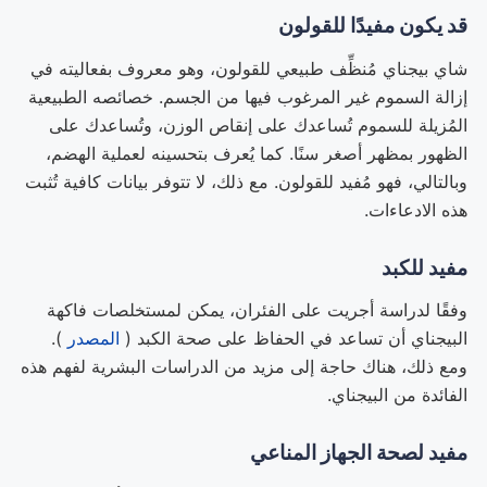
قد يكون مفيدًا للقولون
شاي بيجناي مُنظِّف طبيعي للقولون، وهو معروف بفعاليته في
إزالة السموم غير المرغوب فيها من الجسم. خصائصه الطبيعية
المُزيلة للسموم تُساعدك على إنقاص الوزن، وتُساعدك على
الظهور بمظهر أصغر سنًا. كما يُعرف بتحسينه لعملية الهضم،
وبالتالي، فهو مُفيد للقولون. مع ذلك، لا تتوفر بيانات كافية تُثبت
هذه الادعاءات.
مفيد للكبد
وفقًا لدراسة أجريت على الفئران، يمكن لمستخلصات فاكهة
البيجناي أن تساعد في الحفاظ على صحة الكبد (
المصدر
).
ومع ذلك، هناك حاجة إلى مزيد من الدراسات البشرية لفهم هذه
الفائدة من البيجناي.
مفيد لصحة الجهاز المناعي