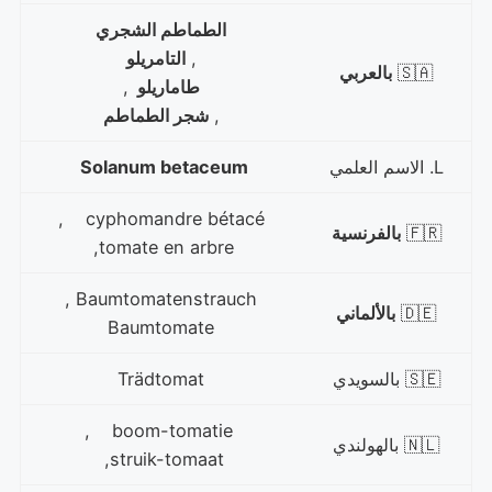
الطماطم الشجري
,
التامريلو
🇸🇦
بالعربي
طاماريلو
,
,
شجر الطماطم
L. الاسم العلمي
Solanum betaceum
cyphomandre bétacé ,
🇫🇷
بالفرنسية
tomate en arbre,
,
Baumtomatenstrauch
🇩🇪
بالألماني
Baumtomate
🇸🇪 بالسويدي
Trädtomat
boom-tomatie ,
🇳🇱 بالهولندي
struik-tomaat,