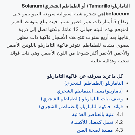
التاماريلو
(
Tamarillo
) أو
الطماطم الشجري
(
Solanum
betaceum
)هي شجرة شبه استوائية سريعة النمو تنمو حتى
ارتفاع 5 أمتار ذات عمر قصير نسبيا حيث يبلغ متوسط العمر
المتوقع لهذه النبته حوالي 12 عامًا، ولكنها تصل إلى ذروة
إنتاجها بعد أربع سنوات تنتج هذه الأشجار فاكهة ذات مظهر
بيضوي مشابه للطماطم. تتوفر فاكهة التاماريلو باللونين الأصفر
والأحمر. الأحمر أكثر شيوعا من اللون الأصفر. وهي ذات فوائد
صحية وغذائية عالية
كل ما تريد معرفته عن فاكهة التاماريلو
التاماريلو (الطماطم الشجري)
(تاماريلو)معنى الطماطم الشجري
وصف نبات التاماريلو (الطماطم الشجري)
فوائد فاكهة التاماريلو (الطماطم الشجري)
غنية بالعناصر الغذائية
تعمل كمضاد للأكسدة
مفيدة لصحة العين