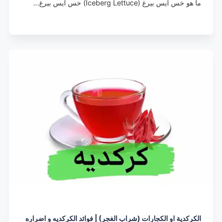
ما هو خس آيس بيرغ (Iceberg Lettuce) خس آيس بيرغ…
الكركدية او الكجارات (شراب الغجر) | فوائد الكركديه و اضراره