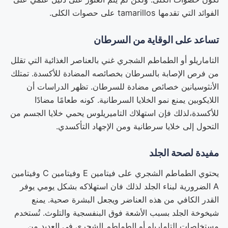
الفوائد التي تقدمها tamarillos على حصوات الكلى.
تساعد على الوقاية من السرطان
التاماريلو أو الطماطم الشجري غني بالعناصر الغذائية التي تقلل
من فرص الإصابة بالسرطان بخصائصه المضادة للأكسدة. تمتلك
الأنثوسيانين خصائص مضادة للسرطان. تظهر الدراسات أن
اللايكوبين يمنع نمو الخلايا السرطانية. كونه طعامًا مضادًا
للأكسدة،لذلك فإن استهلاك التاميريلوس يحمي خلايا الجسم من
التحول إلى خلايا سرطانية ومن الإجهاد التأكسدي.
مفيدة لصحة الجلد
يحتوي الطماطم الشجري على فيتامين E وفيتامين C وفيتامين
A الضرورية لبناء الجلد لذلك فان استهلاكه بشكل يومي يوفر
القدر الكافي من هذه العناضر ويجعل البشرة صحية. يمنع
شيخوخة الجلد بسبب الأشعة فوق البنفسجية والتلوث. تُستخدم
مستخلصات التاماريلو أو الطماطم الشجري في العديد من