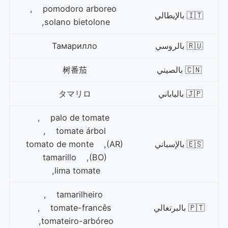
pomodoro arboreo ,
🇮🇹 بالإيطالي
solano bietolone,
🇷🇺 بالروسي
Тамарилло
🇨🇳 بالصيني
树番茄
🇯🇵 بالياباني
タマリロ
palo de tomate ,
tomate árbol ,
🇪🇸 بالإسباني
tomato de monte ,(AR)
tamarillo ,(BO)
lima tomate,
tamarilheiro ,
🇵🇹 بالبرتغالي
tomate-francês ,
tomateiro-arbóreo,