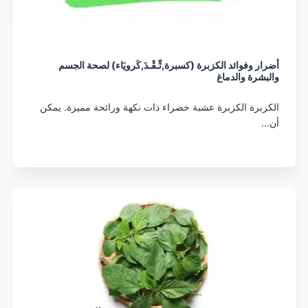
أضرار وفوائد الكزبرة (كسبرة,تِّـقْـدَ,كَرويَاء) لصحة الجسم
والبشرة والدماغ
الكزبرة الكزبرة عشبة خضراء ذات نكهة ورائحة مميزة. يمكن
أن…