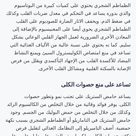
الطماطم الشجري يحتوي على كميات كبيرة من البوتاسيوم
والذي بدوره يساعد في التحكم في معدل ضربات القلب وكذلك
في ضغط الدم. ويخفف الاثار الضارة للصوديوم على القلب
الطماطم الشجري يحوي أيضا على المغنيسيوم بالإضافة إلى
المعادن الأخرى الضرورية لعمل الجهاز القلبي الوعائي بشكل
سليم. كما نه يحتوي على نسبة عالية من الألياف الغذائية التي
تساعد في منع امتصاص الكوليسترول السيئ ويمنع النشاط
المضاد للأكسدة القلب من الإجهاد التأكسدي ويقلل من فرص
الإصابة بالسكتة القلبية ومشاكل القلب الأخرى.
تساعد على منع حصوات الكلى
يساعد حامض الستريك على تجنب نمو وتطور حصوات
الكلى. يوفر فوائد وقائية من خلال التخلص من الكالسيوم الزائد
وكذلك من خلال التخلص من حمض البوليك من الجسم. وجود
حامض الستريك في التاماريلو أو الطماطم الشجري يسبب نكهة
حمضية. أضف التاميريلو إلى النظامك الغذائي لتقليل فرص
تكوّن حصوات الكلى. ولكن لم يتم العثور على دليل علمي على