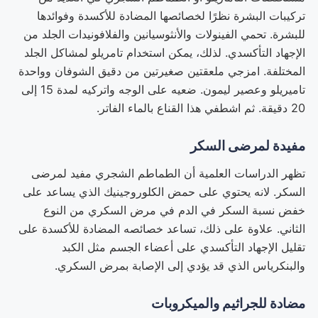
تركيبات البشرة نظرًا لخصائصها المضادة للأكسدة وفوائدها
للبشرة. تحمي الفينولات والأنثوسيانين والفلافونيدات الجلد من
الإجهاد التأكسدي. لذلك، يمكن استخدام تامريلو لمشاكل الجلد
المختلفة. امزجي ملعقتين صغيرتين من دقيق الشوفان وواحدة
تاميريلو وعصير ليمون. ضعيه على الوجه واتركيه لمدة 15 إلى
20 دقيقة. ثم اشطفي هذا القناع بالماء الفاتر.
مفيدة لمرضى السكر
تظهر الدراسات العلمية أن الطماطم الشجري مفيد لمرضى
السكر. لانه يحتوي على حمض الكلوروجينيك الذي يساعد على
خفض نسبة السكر في الدم في مرض السكري من النوع
الثاني. علاوة على ذلك، تساعد خصائصه المضادة للأكسدة على
تقليل الإجهاد التأكسدي على أعضاء الجسم مثل الكبد
والبنكرياس الذي قد يؤدي إلى الإصابة بمرض السكري.
مضادة للجراثيم والميكروبات