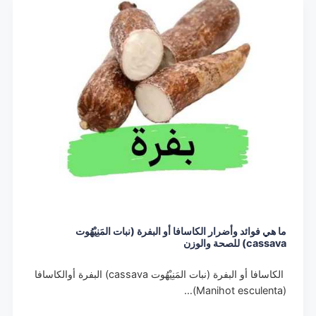
ما هي فوائد وأضرار الكاسافا أو البفرة (نبات المَنِيْهُوت
cassava) للصحة والوزن
الكاسافا أو البفرة (نبات المَنِيْهُوت cassava) البفرة أوالكاسافا
(Manihot esculenta)…