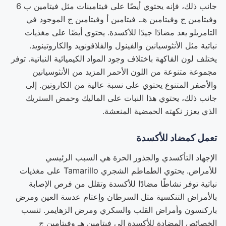
جانب ذلك، فإنه يحتوي أيضًا على فيتامينات مثل فيتامين ب 6
وفيتامين ج وفيتامين هـ. فيتامين أ وفيتامين ج الموجود في
التامريلو يعد مضادًا جيدًا للأكسدة. يحتوي أيضًا على مغذيات
نباتية مثل الأنثوسيانين والفينول والفلافونويد والكاروتينويد.
يختلف لون الفاكهة باختلاف وجود المواد الكيميائية النباتية. توفر
مجموعة متنوعة من اللون الأحمر المزيد من الأنثوسيانين
والأصفر المتنوع يحتوي على نسبة عالية من الكاروتين. إلى
جانب ذلك، يحتوي هذا النبات على الماليك وحمض الستريك
الذي يعزز نكهته الحمضية المنعشة.
تعمل كمضاد للأكسدة
الإجهاد التأكسدي والجذور الحرة هي السبب الرئيسي
للأمراض. يحتوي الطماطم الشجري Tamarillo على مغذيات
نباتية توفر نشاطًا مضادًا للأكسدة وتقلل من فرص الإصابة
بالأمراض التنكسية مثل السرطان وإعتام عدسة العين ومرض
باركنسون وأمراض القلب والسكري ومرض الزهايمر. تنسب
الخصائص المضادة للأكسدة إلى فيتامين هـ وفيتامين ج