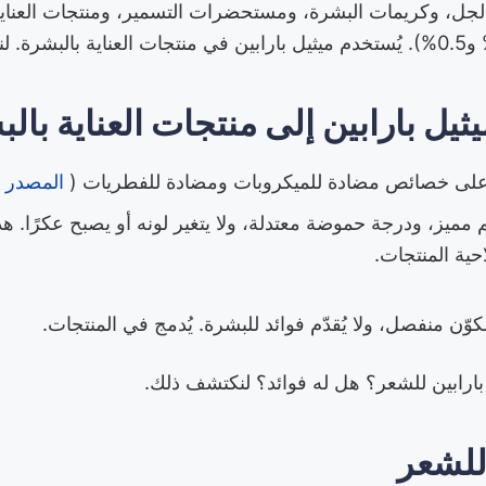
الجل، وكريمات البشرة، ومستحضرات التسمير، ومنتجات العناي
ثيل بارابين إلى منتجات العناية بال
ن على خصائص مضادة للميكروبات ومضادة للفطريات (
المصدر
.
مميز، ودرجة حموضة معتدلة، ولا يتغير لونه أو يصبح عكرًا. هذ
حية المنتجات.
مكوّن منفصل، ولا يُقدّم فوائد للبشرة. يُدمج في المنتجات.
بارابين للشعر؟ هل له فوائد؟ لنكتشف ذلك.
 للشعر