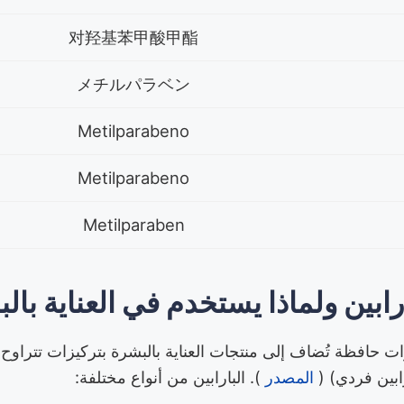
对羟基苯甲酸甲酯
メチルパラベン
Metilparabeno
Metilparabeno
Metilparaben
رابين ولماذا يستخدم في العناية بال
المصدر
). البارابين من أنواع مختلفة: