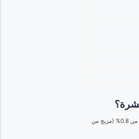
بشرة؟
البارابين عبارة عن إسترات حافظة تُضاف إلى منتجات العناية بالبشرة بتركيزات تتراوح من 0.8% (مزيج من