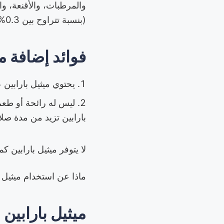
والمرطبات، والأقنعة، و
(بنسبة تتراوح بين 0.3% و0.5%). يُستخدم ميثيل بارابين في منتجات العناية بالبشرة. لنلقِ نظرة على فوائده.
فوائد إضافة مي
يحتوي ميثيل بارابي
ليس له رائحة أو طعم 
بارابين تزيد من مدة صلا
لا يتوفر ميثيل بارابين ك
ماذا عن استخدام ميثيل 
ميثيل بارابين