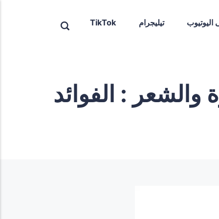
ى اليوتيوب
تيليجرام
TikTok
Methylparaben) للبشرة والشعر : الفوائد