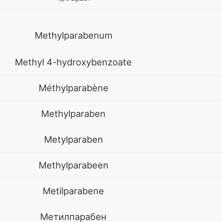
Methylparabenum
Methyl 4-hydroxybenzoate
Méthylparabène
Methylparaben
Metylparaben
Methylparabeen
Metilparabene
Метилпарабен