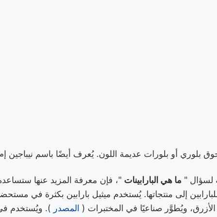
وق بلوري أو بلورات عديمة اللون. يُعرف أيضًا باسم نيباجين إم
 لسؤال "
ما هي البارابينات
"، فإن معرفة المزيد عنها ستساعد
لبارابين إلى منتجاتها. يُستخدم ميثيل بارابين بكثرة في مستح
لأزرق، ويُطوَّر صناعيًا في المختبرات (
المصدر
). ويُستخدم في