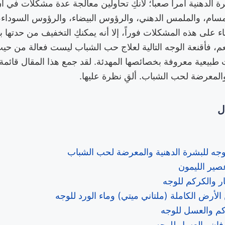
لبشرة الدهنية أمراً صعباً؛ لأنكِ تحاولين معالجة عدة مشكلات في 
لمسام، والملمس الدهني، والرؤوس البيضاء، والرؤوس السوداء، 
ء على هذه المشكلات فوراً، إلا أنه يمكنكِ التخفيف من حدتها با
م، فأقنعة الوجه التالية لعلاج حب الشباب ليست فعالة من ح
 طبيعية معروفة بخصائصها المهدئة. لقد جمع هذا المقال قائمة
والمعرضة لحب الشباب. ألقِ نظرة عليها.
ل
وجه للبشرة الدهنية والمعرضة لحب الشباب
ير الليمون
ار والكركم للوجه
الأرض الكاملة (ملتاني ميتي) وماء الورد للوجه
كم والعسل للوجه
فان والعسل للوجه