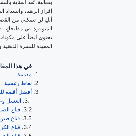
بفعالية. تُعد العناية با
إفراز الزهم، وانسداد ا
أنكِ لن تتمكني من القضا
المتوفرة في مطبخكِ. نع
تحتوي أيضاً على مكونات
المفيدة للبشرة الدهنية 
في هذا المقا
مقدمة
نقاط رئيسية
أفضل أقنعة لل
العسل وعص
قناع الصب
قناع طين 
قناع الكر
قناع الشو