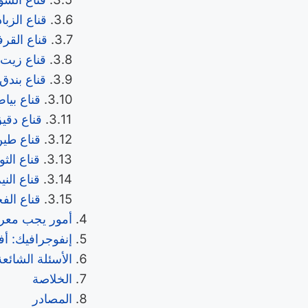
قناع الزب
قناع القر
قناع زيت
قناع بندق
قناع بيا
قناع دقي
قناع طين
قناع الث
قناع الن
قناع الف
أمور يجب معرف
إنفوجرافيك: أفضل 5 أقنعة وجه طبيعية مضادة لحب الشب
الأسئلة الشائعة
الخلاصة
المصادر