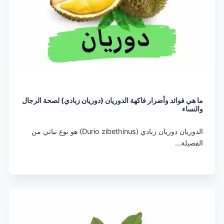
ما هي فوائد وأضرار فاكهة الدوريان (دوريان زبادي) لصحة الرجال
والنساء
الدوريان دوريان زبادي (Durio zibethinus) هو نوع نباتي من
الفصيلة…