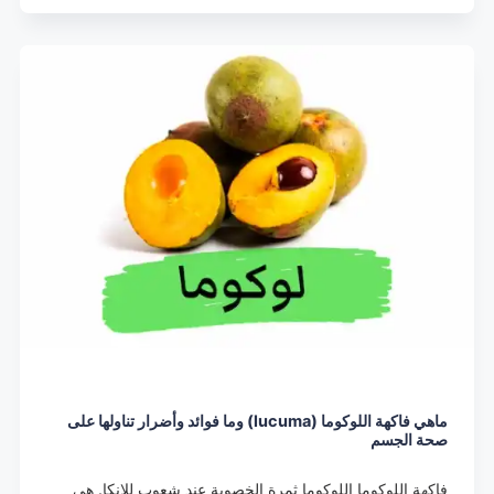
ماهي فاكهة اللوكوما (lucuma) وما فوائد وأضرار تناولها على
صحة الجسم
فاكهة اللوكوما اللوكوما ثمرة الخصوبة عند شعوب للإنكا. هي