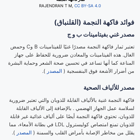
RAJENDRAN T M,
CC BY-SA 4.0
فوائد فاكهة النجمة (القلنباق)
مصدر غني بفيتامينات ب و ج
تعتبر ثمار فاكهة النجمة مصدرًا غنيًا للفيتامينات B وC وحمض
الغال. هذه الفيتامينات والمعادن ضرورية للحفاظ على جهاز
المناعة كما أنها تساعد في تحسين صحة الشعر وحماية البشرة
من أضرار الأشعة فوق البنفسجية (
المصدر
).
مصدر للألياف الصحية
فاكهة النجمة غنية بالألياف القابلة للذوبان والتي تعتبر ضرورية
لسلاسة عمل الجهاز الهضمي . بالإضافة إلى الألياف القابلة
للذوبان، تحتوي فاكهة النجمة أيضًا على ألياف غذائية غير قابلة
للذوبان تمنع امتصاص كوليسترول LDL في بطانة الأمعاء، مما
يقلل من مخاطر الإصابة بأمراض القلب والسمنة (
المصدر
).