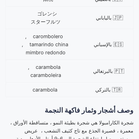
ゴレンシ
🇯🇵 بالياباني
スターフルツ
carombolero ,
🇪🇸 بالإسباني
tamarindo china ,
mimbro redondo
carambola ,
🇵🇹 بالبرتغالي
caramboleira
🇹🇷 بالتركي
carambola
وصف أشجار وثمار فاكهة النجمة
شجرة الكارامبولا هي شجرة بطيئة النمو ، متساقطة الأوراق ،
معمرة ، قصيرة الجذع مع تاج كثيف التشعب ، عريض
ومستدير. يصل ارتفاع الشجرة إلى 6-9 أمتار. الأزهاروردية