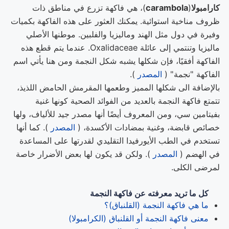
كارامبولا
(
carambola
)، هي فاكهة تزرع في مناطق ذات
ظروف مناخية استوائية. يمكنك العثور على هذه الفاكهة بكميات
وفيرة في دول مثل الهند وماليزيا والفلبين. موطنها الأصلي
ماليزيا وتنتمي إلى عائلة Oxalidaceae. عندما يتم قطع هذه
الفاكهة أفقيًا، فإن شكلها يشبه شكل النجمة ومن هنا يأتي اسم
الفاكهة "نجمة" (
المصدر
).
بالإضافة الى شكلها المميز وطعمها المقرمش الحامض اللذيذ،
تتمتع فاكهة النجمة بالعديد من الفوائد الصحية كونها غنية
بفيتامين سي، ومن المعروف أيضًا أنها مصدر جيد للألياف، ولها
خصائص قابضة، وغنية بمضادات الأكسدة، (
المصدر
). كما أنها
تستخدم في الطب الأيورفيدا التقليدي لقدرتها على المساعدة
في الهضم (
المصدر
). ولكن قد يكون لها بعض الأضرار خاصة
لمرضى الكلى.
كل ما تريد معرفته عن فاكهة النجمة
ما هي فاكهة النجمة (القلنباق)؟
معنى فاكهة النجمة أو القلنباق (الكرامبولا)