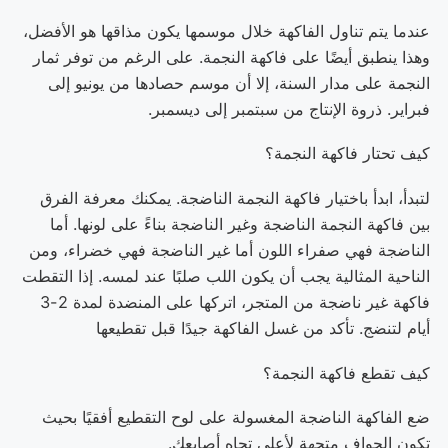
عندما يتم تناول الفاكهة خلال موسمها يكون مذاقها هو الأفضل،
وهذا ينطبق أيضًا على فاكهة النجمة. على الرغم من توفر ثمار
النجمة على مدار السنة، إلا أن موسم حصادها من يونيو إلى
فبراير. ذروة الإنتاج من سبتمبر إلى ديسمبر.
كيف تحتار فاكهة النجمة؟
لتبدأ، ابدأ باختيار فاكهة النجمة الناضجة. يمكنك معرفة الفرق
بين فاكهة النجمة الناضجة وغير الناضجة بناءً على لونها. أما
الناضجة فهي صفراء اللون أما غير الناضجة فهي خضراء، ومن
الناحية المثالية يجب أن يكون اللب صلبًا عند لمسه. إذا التقطت
فاكهة غير ناضجة من المتجر، اتركها على المنضدة لمدة 2-3
أيام لتنضج. تأكد من غسل الفاكهة جيدًا قبل تقطيعها
كيف تقطع فاكهة النجمة؟
ضع الفاكهة الناضجة المغسولة على لوح التقطيع أفقيًا بحيث
تكون الحواف متجهة لأعلى تجاه أصابعك.