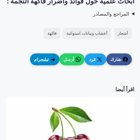
أبحاث علمية حول فوائد وأضرار فاكهة النجمة :
المراجع والمصادر
أشجار
أعشاب ونباتات استوائية
فاكهة
شارك
غرد
أرسل
تيليجرام
اقرأ أيضا