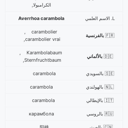
الكرامبولا,
L. الاسم العلمي
Averrhoa carambola
carambolier ,
🇫🇷
بالفرنسية
carambolier vrai,
Karambolabaum ,
🇩🇪
بالألماني
Sternfruchtbaum,
🇸🇪 بالسويدي
carambola
🇳🇱 بالهولندي
carambola
🇮🇹 بالإيطالي
carambola
🇷🇺 بالروسي
карамбола
🇨🇳 بالصيني
阳桃