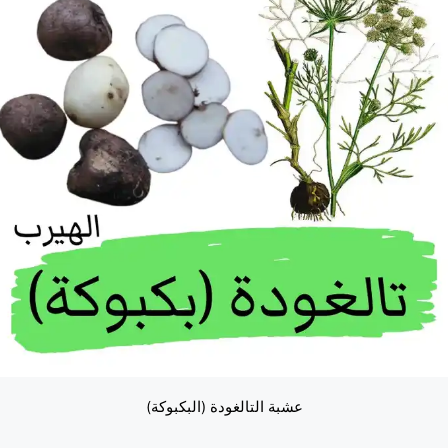
عشبة التالغودة (البكبوكة)