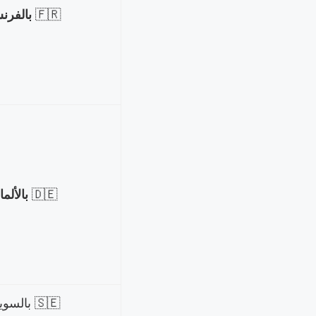
🇫🇷
بالفرن
🇩🇪
بالألم
🇸🇪 بالسويدي