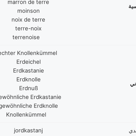
marron de terre
سية
moinson
noix de terre
terre-noix
terrenoise
echter Knollenkümmel
Erdeichel
Erdkastanie
Erdknolle
اني
Erdnuß
ewöhnliche Erdkastanie
gewöhnliche Erdknolle
Knollenkümmel
jordkastanj