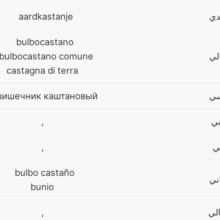
aardkastanje
bulbocastano
bulbocastano comune
castagna di terra
шишечник каштановый
,
,
bulbo castaño
bunio
,