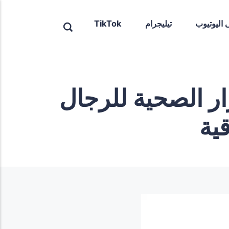
ى اليوتيوب
تيليجرام
TikTok
رار الصحية للرجال
ية