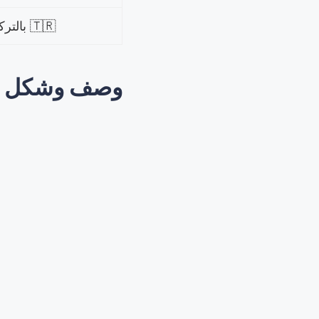
🇹🇷 بالتركي
وصف وشكل نبا