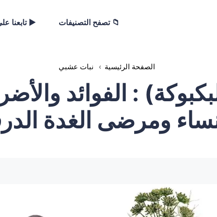
📁 تصفح التصنيفات
▶️ تابعنا عل
الصفحة الرئيسية
›
نبات عشبي
بكبوكة) : الفوائد والأض
نساء ومرضى الغدة الدرق