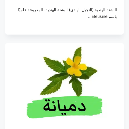
البشنة الهندية (النجيل الهندي) البشنة الهندية، المعروفة علميًا
باسم Eleusine…