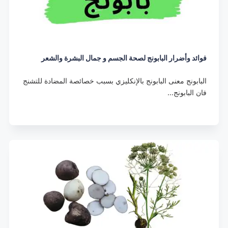
فوائد وأضرار البابونج لصحة الجسم و جمال البشرة والشعر
البابونج معنى البابونج بالإنكليزي بسبب خصائصة المضادة للتشنج
فان البابونج…