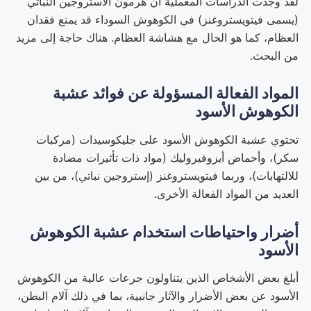
لقد وجدت الدراسات المعملية أن هرمون الاستروجين النباتي
(يسمى فيتويستروغنز) في الكوهوش السوداء قد يمنع فقدان
العظام، كما هو الحال مع هشاشة العظام. هناك حاجة إلى مزيد
من البحث.
المواد الفعالة المسؤولة عن فوائد عشبة
الكوهوش الأسود
تحتوي عشبة الكوهوش الأسود على جليكوسيدات (مركبات
سكر)، وأحماض أيزوفيروليك (مواد ذات تأثيرات مضادة
للالتهابات)، وربما فيتويستروغنز (إستروجين نباتي)، من بين
العديد من المواد الفعالة الأخرى.
أضرار واحتياطات استخدام عشبة الكوهوش
الأسود
أبلغ بعض الأشخاص الذين يتناولون جرعات عالية من الكوهوش
الأسود عن بعض الأضرار والآثار جانبية، بما في ذلك آلام البطن،