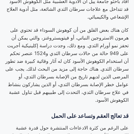
أفاد باحثو جامعة ييل أن الأدوية العشبية مثل الكوهوش الأسود
قد تتداخل مع علاجات سرطان الثدي الشائعة، مثل أدوية العلاج
الإشعاعي والكيميائي.
كان هناك بعض القلق من أن كوهوش السوداء قد تحتوي على
هرمون الاستروجين النباتي، أو فيتويستروغنز، والتي يمكن أن
تحفز نمو أورام الثدي. ومع ذلك، وجدت دراسة إكلينيكية أجريت
على 949 حالة من حالات سرطان الثدي و1524 عنصر تحكم
أن استخدام الكوهوش الأسود كان له آثار وقائية كبيرة ضد تطور
سرطان الثدي. هناك حاجة إلى مزيد من البحث لذلك. يجب على
المرضى الذين لديهم تاريخ من الإصابة بسرطان الثدي، أو
عوامل خطر الإصابة بسرطان الثدي، أو الذين يشاركون بنشاط
في علاج سرطان الثدي، التحدث إلى طبيبهم قبل تناول عشبة
الكوهوش الأسود.
قد تعالج العقم وتساعد على الحمل
على الرغم من كثرة الادعاءات المنتشرة حول قدرة عشبة