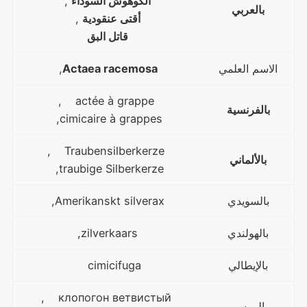
الكوهوش السوداء
,
بالعربي
أقتى عنقودية
,
قاتل البق
الاسم العلمي
Actaea racemosa
,
actée à grappe ,
بالفرنسية
cimicaire à grappes,
Traubensilberkerze ,
بالألماني
traubige Silberkerze,
بالسويدي
Amerikanskt silverax,
بالهولندي
zilverkaars,
بالإيطالي
cimicifuga
клопогон ветвистый ,
بالروسي