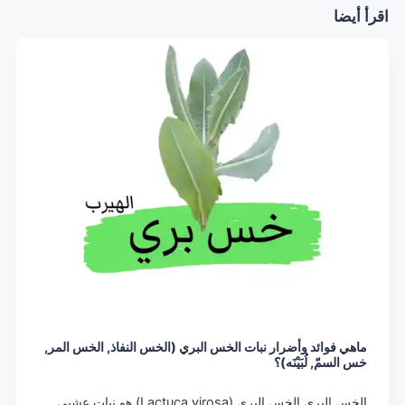
اقرأ أيضا
ماهي فوائد وأضرار نبات الخس البري (الخس النفاذ, الخس المر,
خس السمّ, لُبَيْنَه)؟
الخس البري الخس البري (Lactuca virosa) هو نبات عشبي