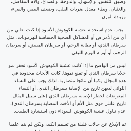
وضيق التنفس، والإسهال، والدوخة، والصداع، وآلام المفاصل،
والغثيان، وبطء معدل ضربات القلب، وضعف البصر، والقيء،
وزيادة الوزن
. يجب عدم استخدام عشبة الكوهوش الأسود إذا كنت تعاني من
أي من الأمراض أو المشاكل الصحية الحساسة للهرمونات، مثل
سرطان الثدي، أو بطانة الرحم، أو سرطان المبيض، أو سرطان
الرحم، أو أورام الورم الليفي.
ليس من الواضح ما إذا كانت عشبة الكوهوش الأسود تحفز نمو
خلايا سرطان الثدي أو تمنع نموها. كانت الأبحاث محدودة في
هذه المجال وكما أن نتائجا متضاربة. لذلك يجب على النساء
اللواتي لديهن تاريخ من الإصابة بسرطان الثدي، أو النساء
المعرضات لخطر الإصابة بسرطان الثدي (على سبيل المثال،
تاريخ عائلي قوي مثل الأم أو الأخت المصابة بسرطان الثدي)،
عدم تناول عشبة الكوهوش السوداء دون استشارة الطبيب.
تم الإبلاغ عن حالات قليلة من تسمم الكبد، ولكن لم يتم علميا