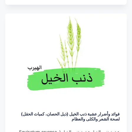
فوائد وأضرار عشبة ذنب الخيل (ذيل الحصان، كمباث الحقل)
لصحة الشعر والكلى والعظام
عشبة ذنب الخيل عشبة ذنب الخيل (Equisetum arvense ,