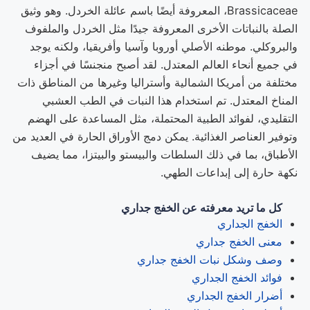
Brassicaceae، المعروفة أيضًا باسم عائلة الخردل. وهو وثيق
الصلة بالنباتات الأخرى المعروفة جيدًا مثل الخردل والملفوف
والبروكلي. موطنه الأصلي أوروبا وآسيا وأفريقيا، ولكنه يوجد
في جميع أنحاء العالم المعتدل. لقد أصبح منجنسًا في أجزاء
مختلفة من أمريكا الشمالية وأستراليا وغيرها من المناطق ذات
المناخ المعتدل. تم استخدام هذا النبات في الطب العشبي
التقليدي، لفوائد الطبية المحتملة، مثل المساعدة على الهضم
وتوفير العناصر الغذائية. يمكن دمج الأوراق الحارة في العديد من
الأطباق، بما في ذلك السلطات والبيستو والبيتزا، مما يضيف
نكهة حارة إلى إبداعات الطهي.
كل ما تريد معرفته عن الخفج جداري
الخفج الجداري
معنى الخفج جداري
وصف وشكل نبات الخفج جداري
فوائد الخفج الجداري
أضرار الخفج الجداري