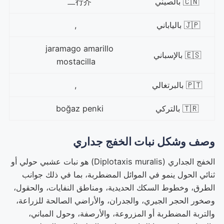
🇨🇳 بالصيني
二行芥
🇯🇵 بالياباني
,
jaramago amarillo
🇪🇸 بالإسباني
mostacilla
🇵🇹 بالبرتغالي
,
🇹🇷 بالتركي
boğaz penki
وصف وشكل نبات الخفج جداري
الخفج الجداري (Diplotaxis muralis) هو نبات عشبي حولي أو
ثنائي الحول ينمو في الموائل المضطربة، بما في ذلك جوانب
الطرق، وخطوط السكك الحديدية، ومناطق النفايات، والحقول،
وصخور الحجر الجيري، والجدران، والأراضي الصالحة للزراعة،
والتربة المضطربة أو المزروعة، والأرصفة، وحول المباني،