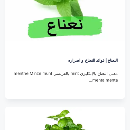
النعناع | فوائد النعناع و اضراره
معنى النعناع بالإنكليزي mint بالفرنسي menthe Minze munt
menta menta…