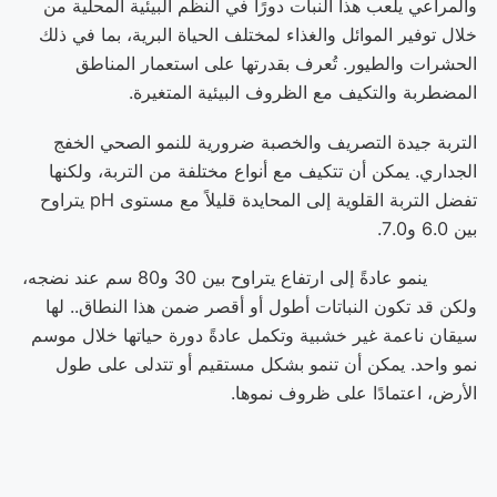
والمراعي يلعب هذا النبات دورًا في النظم البيئية المحلية من
خلال توفير الموائل والغذاء لمختلف الحياة البرية، بما في ذلك
الحشرات والطيور. تُعرف بقدرتها على استعمار المناطق
المضطربة والتكيف مع الظروف البيئية المتغيرة.
التربة جيدة التصريف والخصبة ضرورية للنمو الصحي الخفج
الجداري. يمكن أن تتكيف مع أنواع مختلفة من التربة، ولكنها
تفضل التربة القلوية إلى المحايدة قليلاً مع مستوى pH يتراوح
بين 6.0 و7.0.
ينمو عادةً إلى ارتفاع يتراوح بين 30 و80 سم عند نضجه،
ولكن قد تكون النباتات أطول أو أقصر ضمن هذا النطاق.. لها
سيقان ناعمة غير خشبية وتكمل عادةً دورة حياتها خلال موسم
نمو واحد. يمكن أن تنمو بشكل مستقيم أو تتدلى على طول
الأرض، اعتمادًا على ظروف نموها.