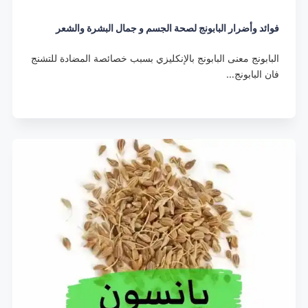
فوائد وأضرار البابونج لصحة الجسم و جمال البشرة والشعر
البابونج معنى البابونج بالإنكليزي بسبب خصائصة المضادة للتشنج
فان البابونج…