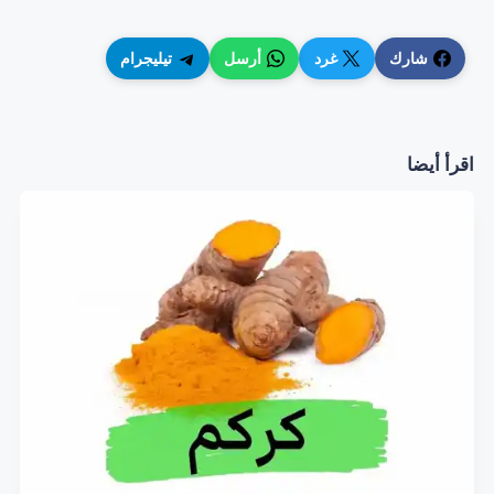
شارك
غرد
أرسل
تيليجرام
اقرأ أيضا