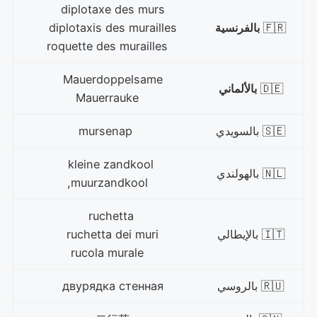
diplotaxe des murs
🇫🇷
بالفرنسية
diplotaxis des murailles
roquette des murailles
Mauerdoppelsame
🇩🇪
بالألماني
Mauerrauke
🇸🇪 بالسويدي
mursenap
kleine zandkool
🇳🇱 بالهولندي
muurzandkool,
ruchetta
🇮🇹 بالإيطالي
ruchetta dei muri
rucola murale
🇷🇺 بالروسي
двурядка стенная