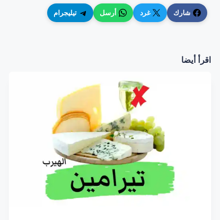
شارك
غرد
أرسل
تيليجرام
اقرأ أيضا