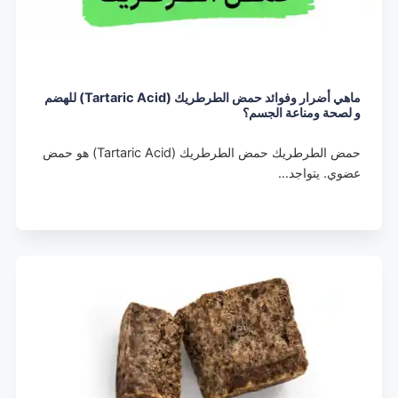
ماهي أضرار وفوائد حمض الطرطريك (Tartaric Acid) للهضم
و لصحة ومناعة الجسم؟
حمض الطرطريك حمض الطرطريك (Tartaric Acid) هو حمض
عضوي. يتواجد…