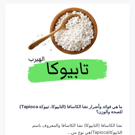
ما هي فوائد وأضرار نشا الكاسافا (التابيوكا، تبيوكة Tapioca)
للصحة والوزن؟
نشا الكاسافا (التابيوكا) نشا الكاسافا والمعروف باسم
التابيوكا(Tapioca)هي نوع من…