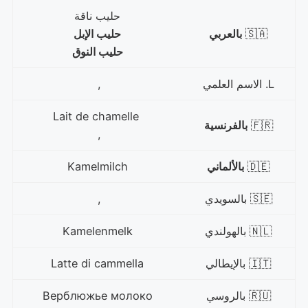
حليب ناقة
🇸🇦
بالعربي
حليب الإبل
حليب النوق
L. الاسم العلمي
,
Lait de chamelle
🇫🇷
بالفرنسية
,
🇩🇪
بالألماني
Kamelmilch
🇸🇪 بالسويدي
,
🇳🇱 بالهولندي
Kamelenmelk
🇮🇹 بالإيطالي
Latte di cammella
🇷🇺 بالروسي
Верблюжье молоко