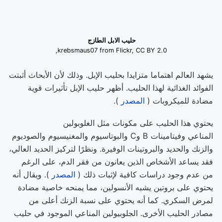
حليب الابل الطازج
krebsmaus07 from Flickr, CC BY 2.0,
يشهد العالم اهتماما متزايدا بحليب الإبل. وذلك لأن الأبحاث أثبتت
الفوائد الغذائية لهذا الحليب. أظهر حليب الإبل تأثيرات قوية
مضادة للميكروبات (
المصدر
).
يحتوي هذا الحليب على مكونات مثل الغلوبولين
المناعي وفيتامينات B وC والبوتاسيوم والمغنيسيوم والصوديوم
والزنك والحديد والبروتينات الوفيرة. ونظرًا لتركيز الحديد العالي،
فقد يساعد الأشخاص الذين يعانون من فقر الدم، على الرغم
من عدم وجود دراسات كافية لإثبات ذلك (
المصدر
). ويقال أنه
يحتوي على بروتين يشبه الأنسولين، مما يمنحه خاصية مضادة
لمرض السكري. كما أنه يحتوي على نسبة الزنك أعلى من
مصادر الحليب الأخرى. الجلوبيولين المناعي الموجود في حليب