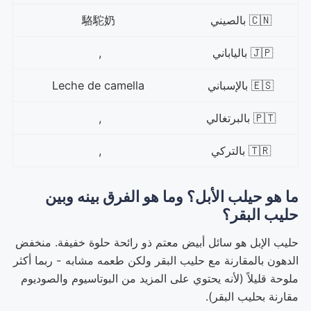
🇨🇳 بالصيني
駱駝奶
🇯🇵 بالياباني
,
🇪🇸 بالإسباني
Leche de camella
🇵🇹 بالبرتغالي
,
🇹🇷 بالتركي
,
ما هو حيلب الأبل؟ وما هو الفرق بينه وبين
حليب البقر؟
حليب الإبل هو سائل أبيض معتم ذو رائحة حلوة خفيفة. منخفض
الدهون بالمقارنة مع حليب البقر ولكن طعمه مشابه - ربما أكثر
ملوحة قليلاً (لأنه يحتوي على المزيد من البوتاسيوم والصوديوم
مقارنة بحليب البقر).