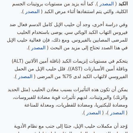
الكبد
(
المصدر
). كما أنه يزيد من مستويات بروتينات الجسم
الكلية، والتي يتم استنفادها أثناء مرض الكبد (
المصدر
).
وفي دراسة أخرى، وجد أن حليب الإبل كامل الدسم فعال ضد
فيروس التهاب الكبد الوبائي سي. يوصى باستخدام الحليب
للمرضى المصابين بالفيروس. ومع ذلك، فإن فعالية حليب الإبل
في هذا الصدد تحتاج إلى مزيد من البحث (
المصدر
).
يتحكم في مستويات إنزيمات الكبد (ناقلة أمين الألانين (ALT)
وناقلة أمين الأسبارتات (AST)). قلل حليب الإبل من الحمل
الفيروسي لالتهاب الكبد لدى 75% من المرضى (
المصدر
).
يمكن أن تكون هذه التأثيرات بسبب معادن الحليب (مثل الحديد
والزنك) والبروتينات. لديهم تأثيرات قوية مضادة للفيروسات،
ومضادة للبكتيريا، ومضادة للفطريات، ومعدلة للمناعة
(
المصدر
)، (
المصدر
).
وُجد أن مكملات حليب الإبل، جنبًا إلى جنب مع نظام الأدوية