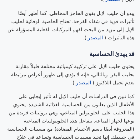
يبدو أن حليب الإبل يقوي الحاجز المخاطي. كما أظهر أيضًا
تأثيرات قوية في شفاء القرحة. تحتاج الخاصية الوقائية لحليب
الإبل إلى مزيد من البحث لفهم المركبات الفعلية المسؤولة عن
هذه التأثيرات (
المصدر
).
قد يهدئ الحساسية
يحتوي حليب الإبل على تركيبة كيميائية مختلفة قليلاً مقارنة
بحليب البقر. وبالتالي، فإنه لا يؤدي إلى ظهور أعراض مرتبطة
بعدم تحمل اللاكتوز (
المصدر
).
كما تبين في الدراسات أن حليب الإبل له تأثير إيجابي على
الأطفال الذين يعانون من الحساسية الغذائية الشديدة. يحتوي
هذا الحليب على الجلوبيولين المناعي، وهي بروتينات فريدة من
نوعها لجهاز المناعة. تتفاعل هذه الجلوبيولينات المناعية
(المعروفة أيضًا باسم الأجسام المضادة) مع مسببات الحساسية
في جسمك. إنها تحيد مسببات الحساسية وتساعد في علاج