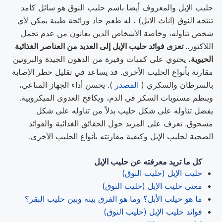
حليب الإبل والمعروف أيضا باسم حليب النوق هو سائل كامد
تنتجه النوق (اناث الابل) ، له طعم حاد ورائحة طيبة يمكن لأي
شخص تناوله، وخاصة الأشخاص الذين يعانون من عدم تحمل
اللاكتوز..
تعزى فوائد حليب الإبل إلى العديد من العناصر الغذائية
الحيوية
.
يحتوي على كميات وفيرة من الدهون الجيدة والبروتين
مقارنة بأنواع الحليب الأخرى. قد يساعد في تقليل خطر الإصابة
بالسرطان والسكري (
المصدر
). يحسن أداء الجهاز المناعي،
وينظم مستويات السكر في الدم، ويكافح العدوى الميكروبية.
يفضل تناوله على شكل حليب بدلاً من تناوله على شكل
مسحوق. تعرف على المزيد حول الحقائق الغذائية والفوائد
الصحية لحليب الإبل وكيفية مقارنته بأنواع الحليب الأخرى.
كل ما تريد معرفته عن حليب الإبل
حليب الإبل (حليب النوق)
معنى حليب الإبل (حليب النوق)
ما هو حيلب الأبل؟ وما هو الفرق بينه وبين حليب البقر؟
فوائد حليب الإبل (حليب النوق)