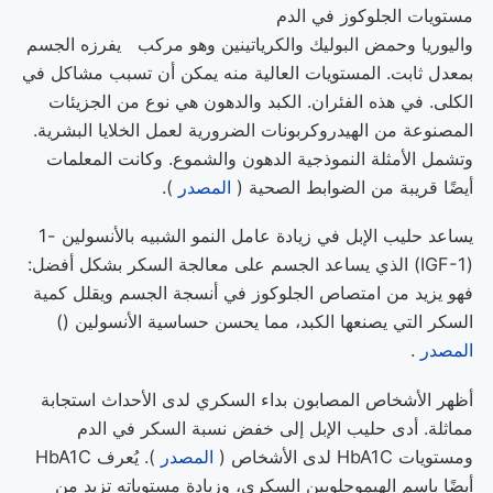
مستويات الجلوكوز في الدم
واليوريا وحمض البوليك والكرياتينين وهو مركب يفرزه الجسم
بمعدل ثابت. المستويات العالية منه يمكن أن تسبب مشاكل في
الكلى. في هذه الفئران. الكبد والدهون هي نوع من الجزيئات
المصنوعة من الهيدروكربونات الضرورية لعمل الخلايا البشرية.
وتشمل الأمثلة النموذجية الدهون والشموع. وكانت المعلمات
أيضًا قريبة من الضوابط الصحية (
المصدر
).
يساعد حليب الإبل في زيادة عامل النمو الشبيه بالأنسولين -1
(IGF-1) الذي يساعد الجسم على معالجة السكر بشكل أفضل:
فهو يزيد من امتصاص الجلوكوز في أنسجة الجسم ويقلل كمية
السكر التي يصنعها الكبد، مما يحسن حساسية الأنسولين ()
المصدر
.
أظهر الأشخاص المصابون بداء السكري لدى الأحداث استجابة
مماثلة. أدى حليب الإبل إلى خفض نسبة السكر في الدم
ومستويات HbA1C لدى الأشخاص (
المصدر
). يُعرف HbA1C
أيضًا باسم الهيموجلوبين السكري، وزيادة مستوياته تزيد من