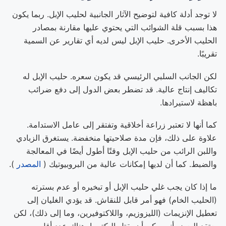
لا توجد أدلة كافية لتوضيح الآثار الجانبية لحليب الإبل. ربما يكون
هذا بسبب قلة الشوائب التي يحتوي عليها مقارنة بمصادر
الحليب الأخرى. حليب الإبل ليس لديه أي تقارير عن السمية
تقريبًا.
لكن الجانب السلبي الرئيسي قد يكون سعره. حليب الإبل له
تكاليف إنتاج عالية. قد تضطر بعض الدول إلى دفع ضرائب
باهظة لاستيرادها.
كما أنها لا تعتبر زراعة أخلاقية وتفتقر إلى عامل الاستدامة.
علاوة على ذلك، فإن مدة صلاحيتها منخفضة. يستغرق الزبادي
واللبن الرائب من حليب الإبل وقتًا أطول أيضًا في المعالجة
والضبط. كما أن لديها إمكانات عالية من البروبيوتيك (
المصدر
).
ما إذا كان يجب غلي حليب الإبل أو تبخيره أو عدم بسترته
(الحليب الخام) فهو أمر قابل للنقاش. قد يؤدي الغليان إلى
تعطيل الإنزيمات (الليزوزيم، واللاكتوفيرين، وما إلى ذلك)، لكن
يعتقد البعض أنه يمكن أن يقتل البكتيريا. هناك عدد أقل من