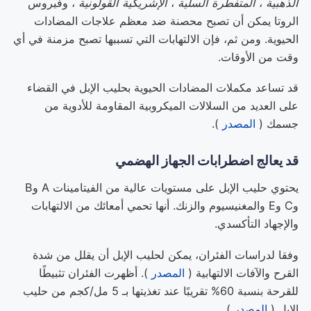
الذهبية
،
المتفطرة السلية
،
الإشريكية القولونية
، وفيروس
الروتا يمكن أن تصبح محصنة ضد معظم علاجات المضادات
الحيوية. ومن ثم، فإن الالتهابات التي تسببها تصبح مزمنة في أي
وقت من الأوقات.
قد تساعد مكملات المضادات الحيوية بحليب الإبل في القضاء
على العديد من السلالات الميكروبية المقاومة للأدوية من
جسمك (
المصدر
).
قد يعالج اضطرابات الجهاز الهضمي
يحتوي حليب الإبل على مستويات عالية من الفيتامينات A وB
وC وE والمغنيسيوم والزنك. أنها تحمي أمعائك من الالتهابات
والإجهاد التأكسدي.
وفقا لدراسات الفئران، يمكن لحليب الإبل أن يقلل من شدة
القرح والآفات الالتهابية (
المصدر
). أظهرت الفئران تثبيطًا
للقرحة بنسبة 60% تقريبًا عند تغذيتها بـ 5 مل/كجم من حليب
الإبل (
المصدر
).