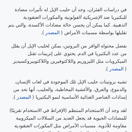
في دراسات الفئران، وجد أن حليب الإبل له تأثيرات مضادة
للبكتيريا ضد
الإشريكية القولونية
والمكورات
العنقودية
الذهبية.
كما يمكن أن يحسن حالة مضادات الأكسدة، والتي يتم
تقليلها بواسطة مسببات الأمراض (
المصدر
).
بفضل محتواه الوافر من البروتين، يمكن لحليب الإبل أن يقلل
من عدد البكتيريا في الدم. يحتوي على إنزيمات تقتل
الميكروبات مثل الليزوزيم واللاكتوفيرين واللاكتوبيروكسيديز
(
المصدر
).
تشبه بروتينات حليب الإبل تلك الموجودة في لعاب الإنسان،
والدموع، والعرق، والأغشية المخاطية، والحليب. أنها تحد من
إمدادات العناصر الغذائية الأساسية لنمو البكتيريا (
المصدر
).
لقد وجد أن الاستخدام المنتظم (الإفراط في الاستخدام تقريبًا)
للمضادات الحيوية قد يجعل العديد من السلالات الميكروبية
مقاومة للأدوية. مسببات الأمراض مثل
المكورات العنقودية