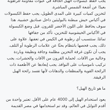
يجب حفظ كبسولات الهيل الجافة في عبوات مقاومة للرطوبة
بعيدًا عن أشعة الشمس المباشرة.
لتخزين كميات كبيرة على المدى الطويل، يجب حفظ الكبسولات
في أكياس خيش مبطنة بالبوليثين داخل صناديق خشبية. هذا
سوف يحافظ على اللون الأخضر للقرون. قبل وضع الكبسولة
في الأكياس الخيشومية للتخزين، تأكد من جفافها
تمامًا. ستتسبب أي رطوبة في الكيس في تعفنها. علاوة على
ذلك، يجب فحصها بانتظام بحثًا عن علامات الرطوبة أو التلف.
يجب أن تكون غرفة التخزين مظلمة وجافة ونظيفة وباردة
وخالية من الآفات. لحماية القرون من الآفات والحشرات، يجب
تركيب ناموسيات على النوافذ. يجب إبعادها عن الأطعمة ذات
الرائحة القوية والمنظفات والدهانات لأنها تفسد رائحة الهيل
الرقيقة.
ما هو تاريخ الهيل؟
يعود استخدام الهيل إلى 4000 عام على الأقل. تعتبر واحدة من
أقدم التوابل في العالم، وقد تم استخدامها في مصر القديمة