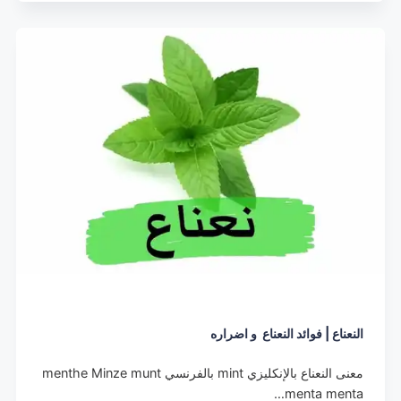
النعناع | فوائد النعناع و اضراره
معنى النعناع بالإنكليزي mint بالفرنسي menthe Minze munt
menta menta…