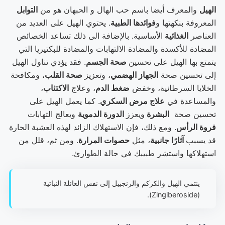
الهيل
والمعرف أيضا باسم حب الهال و الحبهان هو من
التوابل
المعروفة بنكهتها و
فوائدها الطبية
. يحتوي الهيل على العديد من
العناصر
الغذائية
الأساسية. بالإضافة الى ذلك تساعد الخصائص
المضادة للأكسدة والمضادة الالتهابات والمضادة للبكتيريا التي
يتمتع بها الهيل على تحسين
صحة الجسم
. فقد يؤدي تناول الهيل
إلى تحسين صحة
الجهاز الهضمي
، وتعزيز
صحة القلب
، ومكافحة
الخلايا السرطانية، وخفض
ضغط الدم
، وعلاج
الاكتئاب
،
والمساعدة في
علاج مرض السكري
. كما يعمل الهيل على
تحسين صحة
البشرة
ويعزز
الدورة الدموية
ويعالج التهابات
فروة الرأس
. ومع ذلك، فإن الاستهلاك الزائد لهذه العشبة الحارة
قد يسبب
آثارًا جانبية
، مثل
حصوات المرارة
. ومن ثم، قلل من
استهلاكها واستشر طبيبك في حالة الطوارئ.
ينتمي الهيل والكركم والزنجبيل إلى نفس العائلة النباتية
(Zingiberoside).