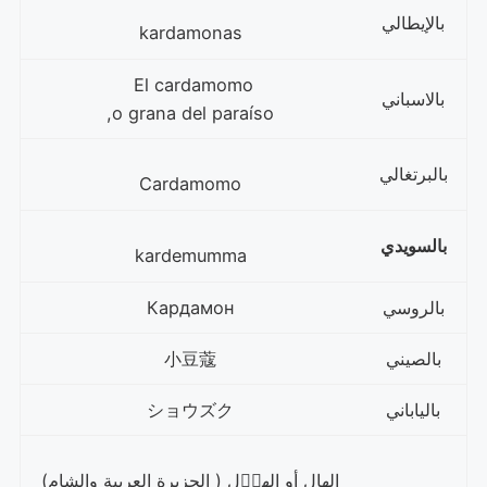
بالإيطالي
kardamonas
El cardamomo
بالاسباني
o grana del paraíso,
بالبرتغالي
Cardamomo
بالسويدي
kardemumma
بالروسي
Кардамон
بالصيني
小豆蔻
بالياباني
ショウズク
الهال أو الها۪ل ( الجزيرة العربية والشام)