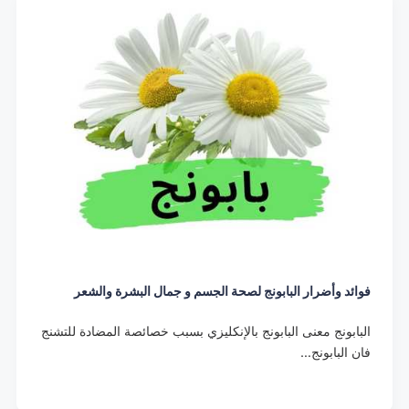
فوائد وأضرار البابونج لصحة الجسم و جمال البشرة والشعر
البابونج معنى البابونج بالإنكليزي بسبب خصائصة المضادة للتشنج
فان البابونج…