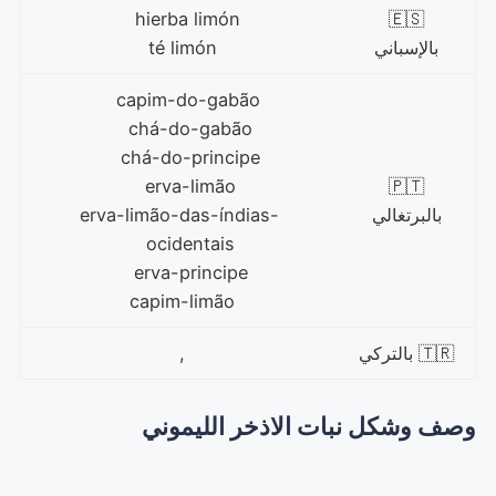
hierba limón
🇪🇸
بالإسباني
té limón
capim-do-gabão
chá-do-gabão
chá-do-principe
erva-limão
🇵🇹
بالبرتغالي
erva-limão-das-índias-
ocidentais
erva-principe
capim-limão
🇹🇷 بالتركي
,
وصف وشكل نبات الاذخر الليموني