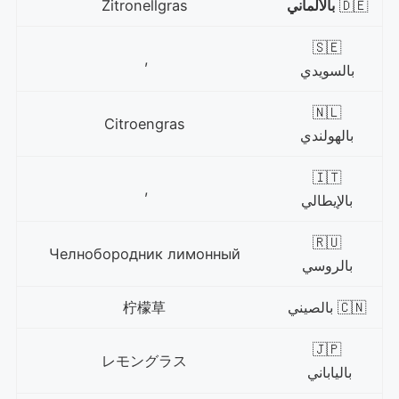
🇩🇪
بالألماني
Zitronellgras
🇸🇪
,
بالسويدي
🇳🇱
Citroengras
بالهولندي
🇮🇹
,
بالإيطالي
🇷🇺
Челнобородник лимонный
بالروسي
🇨🇳 بالصيني
柠檬草
🇯🇵
レモングラス
بالياباني