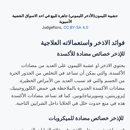
حشيبة الليمون(الأذخر الليموني) جاهرة للبيع في احد الاسواق الشعبية
الأسيوية
Judgefloro,
CC BY-SA 4.0
فوائد الاذخر واستعمالاته العلاجية
للإذخر خصائص مضادة للأكسدة
يحتوي الاذخر او عشبة الليمون على العديد من مضادات
الأكسدة، والتي يمكن أن تساعد في التخلص من الجذور الحرة
من الجسم والتي قد تسبب العديد من الأمراض الخطيرة.
مضادات الأكسدة الجديرة بالملاحظة هي حمض الكلوروجينيك،
إيزورينتين، وسويرتياجابونين. كما قد تساعد مضادات الأكسدة
هذه في منع حدوث خلل في الخلايا داخل الشرايين التاجية.
للإذخر خصائص مضادة للميكروبات
قد يساعد شرب مغلي الاذخر في علاج التهابات الفم وتسوس