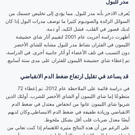
مدر للبول
يُعرف الاذخر بأنه مدر للبول. مما يؤدي إلى تخليص جسمك من
السوائل الزائدة والصوديوم كثيرا ما توصف مدرات البول إذا كان
لديك قصور في القلب، فشل الكبد، أو ذمة.
أظهرت دراسة أجريت عام 2001 لتقييم آثار شاي حشيشة
الليمون في الفئران نشاط مدر للبول مشابه للشاي الأخضر
دون التسبب في تلف الأعضاء أو آثار جانبية أخرى. في الدراسة،
تم إعطاء شاي حشيشة الليمون للفئران على مدى ستة أسابيع.
قد يساعد في تقليل ارتفاع ضغط الدم الانقباضي
في دراسة قائمة على الملاحظة عام 2012، تم إعطاء 72
متطوعًا إما شاي الليمون أو الشاي الأخضر للشرب. أولئك الذين
شربوا شاي الليمون عانوا من انخفاض معتدل في ضغط الدم
الانقباضي وزيادة طفيفة في ضغط الدم الانبساطي.وكان لديهم
أيضًا معدل ضربات قلب أقل بشكل ملحوظ.
على الرغم من أن هذه النتائج مثيرة للاهتمام إذا كنت تعاني من