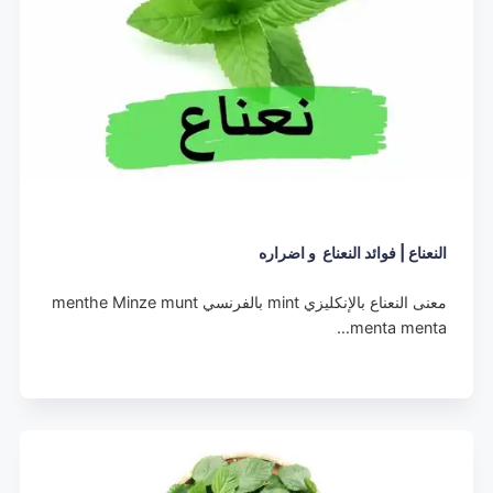
النعناع | فوائد النعناع و اضراره
معنى النعناع بالإنكليزي mint بالفرنسي menthe Minze munt
menta menta…