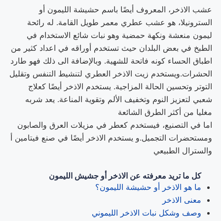
عشب الاذخر، المعروف أيضًا باسم حشيشة الليمون أو
السترونيلا، هو عشب عطري معمر طويل القامة. له رائحة
ليمون منعشة ونكهة حمضية وهو نبات شائع الاستخدام في
الطبخ في بعض البلدان حيث تستخدم أوراقه في اعداد كثير من
اطباق الحساء كونه فاتحة للشهية. وبالإضافة الى ذلك فهو طارد
الحشرات.ويستخدم زيت الاذخر العطري لتنشيط التنفس وتقليل
التوتر وتحسين الحالة المزاجية. يستخدم الاذخر أيضًا كعلاج
شعبي لتعزيز النوم وتخفيف الألم وتقوية المناعة. يعد شربه
مغليا من أكثر الطرق الشائعة
اما في التصنيع، فيستخدم كعطر في مزيلات العرق والصابون
ومستحضرات التجميل.و يستخدم الاذخر أيضًا في صنع فيتامين أ
والسترال الطبيعي
كل ما تريد معرفته عن الاذخر أو جشيش الليمون
ما هو الاذخر أو حشيشة الليمون؟
معنى الاذخر
وصف وشكل نبات الاذخر الليموني