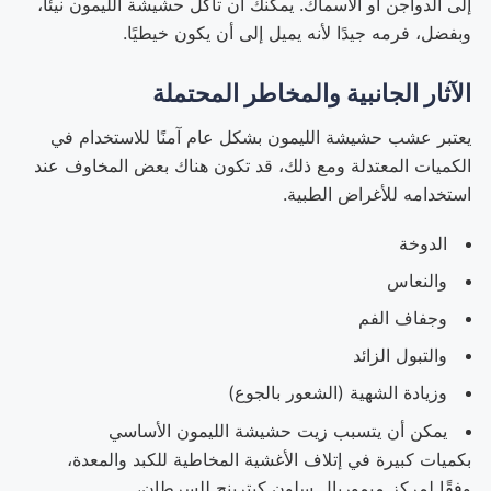
إلى الدواجن أو الأسماك. يمكنك أن تأكل حشيشة الليمون نيئًا،
وبفضل، فرمه جيدًا لأنه يميل إلى أن يكون خيطيًا.
الآثار الجانبية والمخاطر المحتملة
يعتبر عشب حشيشة الليمون بشكل عام آمنًا للاستخدام في
الكميات المعتدلة ومع ذلك، قد تكون هناك بعض المخاوف عند
استخدامه للأغراض الطبية.
الدوخة
والنعاس
وجفاف الفم
والتبول الزائد
وزيادة الشهية (الشعور بالجوع)
يمكن أن يتسبب زيت حشيشة الليمون الأساسي
بكميات كبيرة في إتلاف الأغشية المخاطية للكبد والمعدة،
وفقًا لمركز ميموريال سلون كيترينج للسرطان،