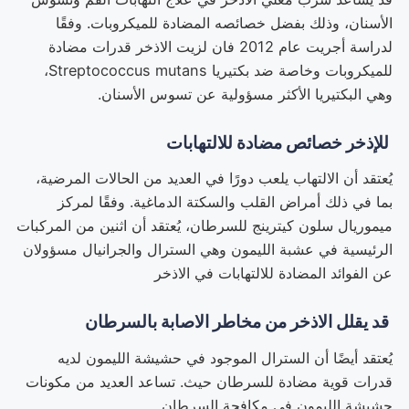
الأسنان، وذلك بفضل خصائصه المضادة للميكروبات. وفقًا
لدراسة أجريت عام 2012 فان لزيت الاذخر قدرات مضادة
للميكروبات وخاصة ضد بكتيريا Streptococcus mutans،
وهي البكتيريا الأكثر مسؤولية عن تسوس الأسنان.
للإذخر خصائص مضادة للالتهابات
يُعتقد أن الالتهاب يلعب دورًا في العديد من الحالات المرضية،
بما في ذلك أمراض القلب والسكتة الدماغية. وفقًا لمركز
ميموريال سلون كيترينج للسرطان، يُعتقد أن اثنين من المركبات
الرئيسية في عشبة الليمون وهي السترال والجرانيال مسؤولان
عن الفوائد المضادة للالتهابات في الاذخر
قد يقلل الاذخر من مخاطر الاصابة بالسرطان
يُعتقد أيضًا أن السترال الموجود في حشيشة الليمون لديه
قدرات قوية مضادة للسرطان حيث. تساعد العديد من مكونات
حشيشة الليمون في مكافحة السرطان.