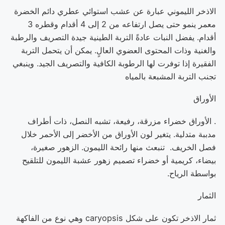
الاذخر الليموني عبارة عن عشب استوائي عطري دائم الخضرة
معمر ينمو حتى يصل ارتفاعه من 2 إلى 4 أقدام وقطره 3
أقدام
.
يفضل النبات عادةً التربة الطينية جيدة التصريف والرطبة
والغنية وذات المحتوى العضوي العالٍ
.
يمكن أن يتحمل التربة
الفقيرة إذا توفرت لها الرطوبة الكافية والتصريف الجيد
.
وينبغي
تجنب التربة المشبعة بالمياه
الأوراق
.
الأوراق خضراء مزرقة، رفيعة، تشبه النصل، ذات أطراف
مدببة متدلية
.
يتغير لون الأوراق من الأخضر إلى الأحمر خلال
فصل الخريف
.
تنبعث منها رائحة الليمون
.
الزهور صغيرة،
بيضاء، كريمية أو خضراء تصميم زهور عشبة الليمون للتلقيح
بواسطة الرياح
.
الثمار
ثمار الاذخر تكون على شكل
caryopsis
وهي نوع من الفاكهة