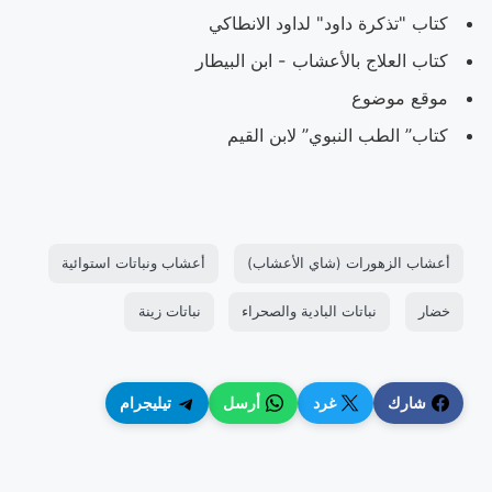
كتاب "تذكرة داود" لداود الانطاكي
كتاب العلاج بالأعشاب - ابن البيطار
موقع موضوع
كتاب” الطب النبوي” لابن القيم
أعشاب الزهورات (شاي الأعشاب)
أعشاب ونباتات استوائية
خضار
نباتات البادية والصحراء
نباتات زينة
شارك
غرد
أرسل
تيليجرام