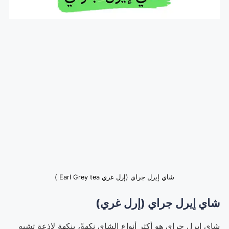
شاي إيرل جراي (إرل غري Earl Grey tea )
شاي إيرل جراي (إرل غري)
شاي إيرل جراي هو أكثر أنواع الشاي نكهةً، بنكهة لاذعة تشبه