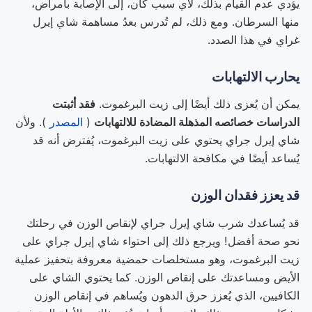
يؤدي عدم القيام بذلك، لأي سبب كان، إلى الإصابة بأمراض،
منها السرطان. ومع ذلك، لم تُدرس بعدُ مساهمة شاي إيرل
غراي في هذا الصدد.
يحارب الالتهابات
يمكن أن يُعزى ذلك أيضًا إلى زيت البرغموت.
فقد أثبتت
الدراسات خصائصه المذهلة المضادة للالتهابات
(
المصدر
). ولأن
شاي إيرل جراي يحتوي على زيت البرغموت، يُفترض أنه قد
يُساعد أيضًا في مكافحة الالتهابات.
قد يعزز فقدان الوزن
قد يُساعدك شرب شاي إيرل جراي لإنقاص الوزن في رحلتك
نحو صحة أفضل! ويرجع ذلك إلى احتواء شاي إيرل جراي على
زيت البرغموت، وهو مستخلصات حمضية معروفة بتحفيز عملية
الأيض ومساعدتك على إنقاص الوزن. كما يحتوي الشاي على
الكافيين، الذي يُعزز حرق الدهون ويُساهم في إنقاص الوزن