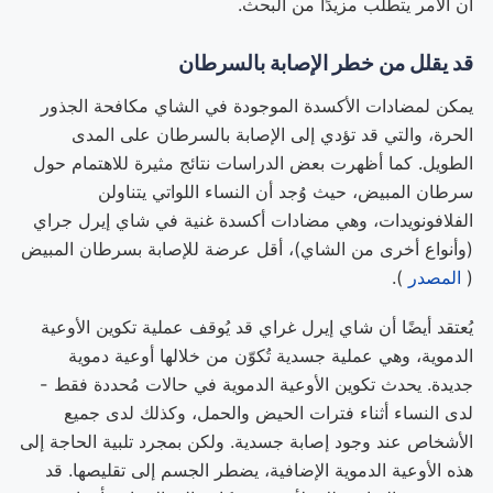
أن الأمر يتطلب مزيدًا من البحث.
قد يقلل من خطر الإصابة بالسرطان
يمكن لمضادات الأكسدة الموجودة في الشاي مكافحة الجذور
الحرة، والتي قد تؤدي إلى الإصابة بالسرطان على المدى
الطويل. كما أظهرت بعض الدراسات نتائج مثيرة للاهتمام حول
سرطان المبيض، حيث وُجد أن النساء اللواتي يتناولن
الفلافونويدات، وهي مضادات أكسدة غنية في شاي إيرل جراي
(وأنواع أخرى من الشاي)، أقل عرضة للإصابة بسرطان المبيض
(
المصدر
).
يُعتقد أيضًا أن شاي إيرل غراي قد يُوقف عملية تكوين الأوعية
الدموية، وهي عملية جسدية تُكوّن من خلالها أوعية دموية
جديدة. يحدث تكوين الأوعية الدموية في حالات مُحددة فقط -
لدى النساء أثناء فترات الحيض والحمل، وكذلك لدى جميع
الأشخاص عند وجود إصابة جسدية. ولكن بمجرد تلبية الحاجة إلى
هذه الأوعية الدموية الإضافية، يضطر الجسم إلى تقليصها. قد