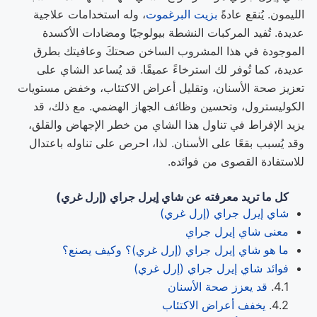
الليمون. يُنقع عادةً
بزيت البرغموت
، وله استخدامات علاجية
عديدة. تُفيد المركبات النشطة بيولوجيًا ومضادات الأكسدة
الموجودة في هذا المشروب الساخن صحتكَ وعافيتك بطرق
عديدة، كما تُوفر لك استرخاءً عميقًا. قد يُساعد الشاي على
تعزيز صحة الأسنان، وتقليل أعراض الاكتئاب، وخفض مستويات
الكوليسترول، وتحسين وظائف الجهاز الهضمي. مع ذلك، قد
يزيد الإفراط في تناول هذا الشاي من خطر الإجهاض والقلق،
وقد يُسبب بقعًا على الأسنان. لذا، احرص على تناوله باعتدال
للاستفادة القصوى من فوائده.
كل ما تريد معرفته عن شاي إيرل جراي (إرل غري)
شاي إيرل جراي (إرل غري)
معنى شاي إيرل جراي
ما هو شاي إيرل جراي (إرل غري)؟ وكيف يصنع؟
فوائد شاي إيرل جراي (إرل غري)
قد يعزز صحة الأسنان
يخفف أعراض الاكتئاب