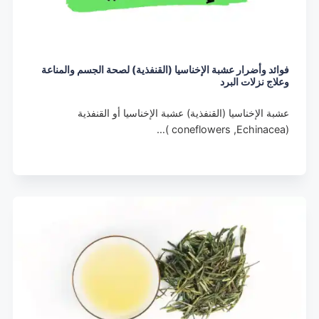
فوائد وأضرار عشبة الإخناسيا (القنفذية) لصحة الجسم والمناعة
وعلاج نزلات البرد
عشبة الإخناسيا (القنفذية) عشبة الإخناسيا أو القنفذية
(coneflowers ,Echinacea )…