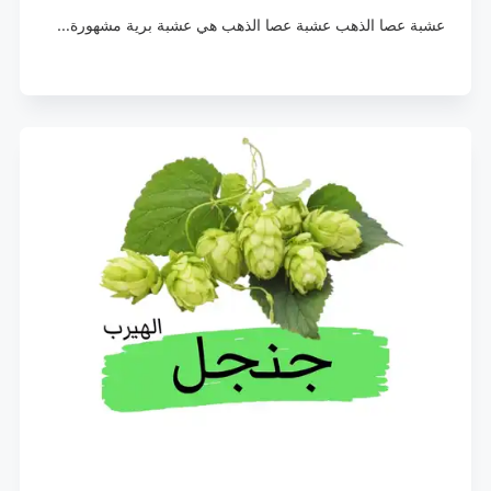
عشبة عصا الذهب عشبة عصا الذهب هي عشبة برية مشهورة…