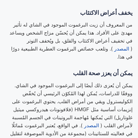
يخفف أعراض الاكتئاب
من المعروف أن زيت البرغموت الموجود في الشاي له تأثير
مهدئ على الأفراد. هذا يمكن أن يُحسّن مزاج الشخص ويساعد
في تخفيف أعراض الاكتئاب والقلق، بل ويُخفف التوتر
(
المصدر
). وتلعب خصائص البرغموت العطرية الطبيعية دورًا
في هذا.
يمكن أن يعزز صحة القلب
يمكن أن يُعزى ذلك أيضًا إلى البرغموت الموجود في الشاي.
ووفقًا للدراسات، يُمكن لهذا المُكوّن الرئيسي أن يُخفّض
الكوليسترول ويقي من أمراض القلب. يحتوي البرغموت على
إنزيمات أساسية مثل HMGF (فلافونونات هيدروكسي ميثيل
غلوتاريل) التي يُمكنها مُهاجمة البروتينات في الجسم المُسببة
لأمراض القلب (
المصدر
). في الواقع، يُعتبر البرغموت مُماثلًا
في فعاليته للستاتينات (مجموعة من الأدوية الموصوفة لتقليل