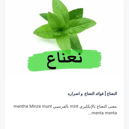
النعناع | فوائد النعناع و اضراره
معنى النعناع بالإنكليزي mint بالفرنسي menthe Minze munt
menta menta…