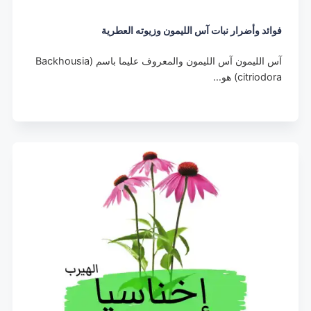
فوائد وأضرار نبات آس الليمون وزيوته العطرية
آس الليمون آس الليمون والمعروف عليما باسم (Backhousia
citriodora) هو…