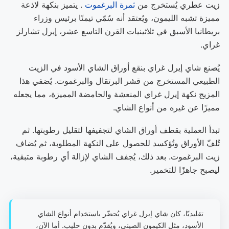
زيت عطري يُستخرج من
ثمرة البرغموت
. يتميز بنكهة لاذعة
مميزة تشبه الليمون، ويُعتقد أنه سُمّي تيمنًا برئيس وزراء
بريطانيا الأسبق في ثلاثينيات القرن التاسع عشر، إيرل تشارلز
غراي.
يُصنع شاي إيرل غراي بنقع أوراق الشاي الأسود في الزيت
الطبيعي المستخرج من قشر البرتقال والبرغموت. يُضفي هذا
المزيج نكهة إيرل غراي المنعشة والحامضة المميزة، مما يجعله
مميزًا عن غيره من أنواع الشاي.
تبدأ العملية بقطف أوراق الشاي لتجفيفها لتقليل رطوبتها. ثم
تُلفّ الأوراق وتُؤكسد للحصول على النكهة المطلوبة، ثم يُضاف
زيت البرغموت. بعد ذلك، يُجفف الشاي لإزالة أي رطوبة متبقية،
ليصبح جاهزًا للتخمير.
تقليديًا، كان شاي إيرل غراي يُحضّر باستخدام أنواع الشاي
الأسود، مثل الكيمون الصيني، ويُقدّم بدون حليب. أما الآن،