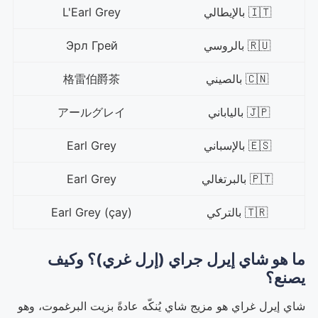
🇮🇹 بالإيطالي
L'Earl Grey
🇷🇺 بالروسي
Эрл Грей
🇨🇳 بالصيني
格雷伯爵茶
🇯🇵 بالياباني
アールグレイ
🇪🇸 بالإسباني
Earl Grey
🇵🇹 بالبرتغالي
Earl Grey
🇹🇷 بالتركي
Earl Grey (çay)
ما هو شاي إيرل جراي (إرل غري)؟ وكيف
يصنع؟
شاي إيرل غراي هو مزيج شاي يُنكّه عادةً بزيت البرغموت، وهو