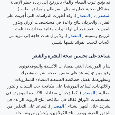
قد يؤدي تلوث الطعام والماء بالزرنيخ إلى زيادة خطر الإصابة
بمشاكل صحية خطيرة، مثل السرطان وأمراض القلب (
المصدر
)، (
المصدر
). وقد أظهرت الدراسات التي أُجريت على
الفئران والجرذان نتائج واعدة في مستخلصات أوراق وبذور
المورينجا. فقد وُجد أن لها تأثيرات وقائية مضادة ضد تلوث
الزرنيخ وسميته (
المصدر
). ولا يزال هناك حاجة إلى مزيد من
الأبحاث لتحديد الفوائد نفسها للبشر.
يساعد على تحسين صحة البشرة والشعر
شاي المورينجا، الغني بمضادات الأكسدة والبيوفلافونويد
وفيتامين ج، يُساعد على تحسين صحة بشرتك وشعرك
ومظهرهما. بفضل خصائصه الطبيعية المضادة للميكروبات
والالتهابات، يُساعد المورينجا على مكافحة حب الشباب والبثور
بفعالية (
المصدر
). كما وُجد أن مضادات الأكسدة الموجودة في
مستخلصات الأوراق فعّالة في مكافحة إنتاج الزيوت الزائدة في
بشرتك خلال أشهر الشتاء (
المصدر
). يُساعد على التخلص من
الجذور الحرة، ويعزز إنتاج الكولاجين، ويُحسّن مرونة الجلد،