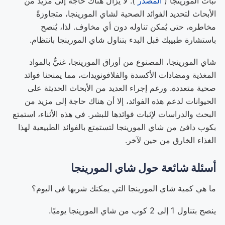
نبات المورينجا (
المصدر
). لا يزال هناك حاجة إلى مزيد من
الأبحاث لتحديد الفوائد الصحية لشاي المورينجا، متجاوزةً
مخاطره، حتى يُمكن تناوله دون أي مخاوف. لذا، يُنصح
باستشارة طبيبك قبل البدء بتناول شاي المورينجا بانتظام.
شاي المورينجا، المصنوع من أوراق المورينجا، غنيٌّ بالمواد
المغذية ومضادات الأكسدة والفلافونويدات، مما يمنحنا فوائد
صحية متعددة. ورغم إجراء العديد من الأبحاث الحديثة على
الحيوانات لدعم هذه الفوائد، إلا أن هناك حاجة إلى مزيد من
البحث والدراسات لإثبات فوائدها للبشر. في هذه الأثناء، استمتع
بكوب دافئ من شاي المورينجا لتستمتع بالفوائد الطبيعية لهذا
الغذاء الخارق من حين لآخر.
أسئلة شائعة حول شاي المورينجا
ما هي كمية شاي المورينجا التي يمكنك شربها في اليوم؟
ينصح بتناول 1 إلى 2 كوب من شاي المورينجا يوميًا.