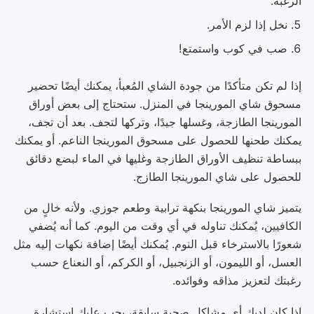
الرغبة.
نخل إذا لزم الأمر.
صب في كوب واستمتع!
إذا لم تكن متأكدًا من جودة الشاي المُعبأ، يمكنك أيضًا تحضير
مسحوق شاي المورينجا في المنزل. ستحتاج إلى بعض أوراق
المورينجا الطازجة، وغسلها جيدًا، وتركها لتجف. بعد أن تجف،
يمكنك طحنها للحصول على مسحوق المورينجا الناعم. أو يمكنك
ببساطة تنظيف الأوراق الطازجة وغليها في الماء لبضع دقائق
للحصول على شاي المورينجا الطازج.
يتميز شاي المورينجا بنكهة ترابية وطعم جوزي. ولأنه خالٍ من
الكافيين، يُمكنك تناوله في أي وقت من اليوم. كما أنه يُضفي
شعورًا بالاسترخاء قبل النوم. يُمكنك أيضًا إضافة نكهات إليه مثل
العسل، أو الليمون، أو الزنجبيل، أو الكركم، أو النعناع حسب
رغبتك لتعزيز مذاقه وفوائده.
إذا كان لديك أي مشاكل صحية سابقة، يجب عليك استشارة