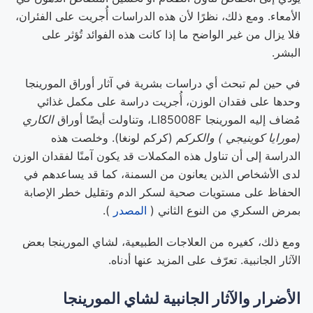
الأمعاء. ومع ذلك، نظرًا لأن هذه الدراسات أُجريت على الفئران،
فلا يزال من غير الواضح ما إذا كانت هذه الفوائد تُؤثر على
البشر.
في حين لم تبحث أي دراسات بشرية في آثار أوراق المورينجا
وحدها على فقدان الوزن، أُجريت دراسة على مكمل غذائي
مُضاف إليه المورينجا LI85008F، وتناولت أيضًا أوراق
الكاري
(مورايا كوينيجي )
والكركم
(كركم لونغا). وخلصت هذه
الدراسة إلى أن تناول هذه المكملات قد يكون آمنًا لفقدان الوزن
لدى الأشخاص الذين يعانون من السمنة، كما قد يساعدهم في
الحفاظ على مستويات صحية لسكر الدم وتقليل خطر الإصابة
بمرض السكري من النوع الثاني (
المصدر
).
ومع ذلك، كغيره من العلاجات الطبيعية، لشاي المورينجا بعض
الآثار الجانبية. تعرّف على المزيد عنها أدناه.
الأضرار والآثار الجانبية لشاي المورينجا