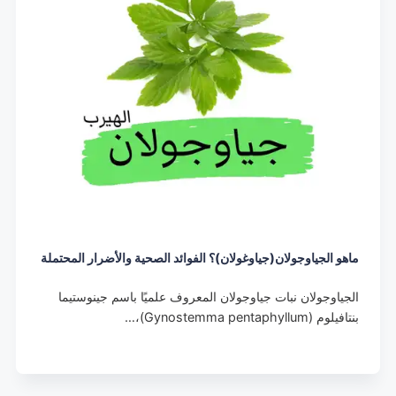
ماهو الجياوجولان(جياوغولان)؟ الفوائد الصحية والأضرار المحتملة
الجياوجولان نبات جياوجولان المعروف علميًا باسم جينوستيما
بنتافيلوم (Gynostemma pentaphyllum)،…