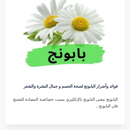
فوائد وأضرار البابونج لصحة الجسم و جمال البشرة والشعر
البابونج معنى البابونج بالإنكليزي بسبب خصائصة المضادة للتشنج
فان البابونج…