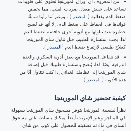
من المعروف أن أوراق المورينجا تحتوي على قلويدات
تساعد على خفض معدل ضربات القلب، مما يخفض
ضغط الدم بفعالية (
المصدر
) . ورغم أننا رأينا سابقًا
فوائدها في الحفاظ على ضغط الدم، إلا أنها قد تُصبح
خطيرة عند تناولها مع أدوية أخرى خافضة لضغط الدم.
لذا، يجب استشارة الطبيب قبل تناول شاي المورينجا
(
كعلاج طبيعي لارتفاع
ضغط الدم
المصدر
).
قد تتفاعل المورينجا مع بعض أدوية السكري والغدة
الدرقية أيضًا. لذا، يُنصح باستشارة طبيبك قبل إضافة
شاي المورينجا إلى نظامك الغذائي إذا كنت تتناول أيًا من
هذه الأدوية (
المصدر
).
كيفية تحضير شاي المورينجا
نظراً لشعبية المورينجا يتوفر مسحوق شاي المورينجا بسهولة
في المتاجر وعبر الإنترنت أيضاً. يمكنك ببساطة غلي مسحوق
الشاي في ماء ثم تصفيته للحصول على كوب من شاي