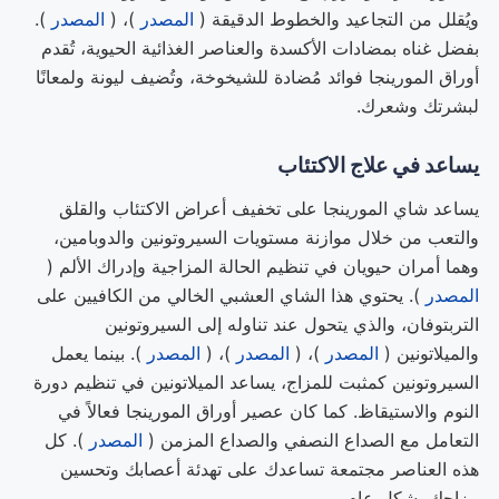
ويُقلل من التجاعيد والخطوط الدقيقة (
المصدر
)، (
المصدر
).
بفضل غناه بمضادات الأكسدة والعناصر الغذائية الحيوية، تُقدم
أوراق المورينجا فوائد مُضادة للشيخوخة، وتُضيف ليونة ولمعانًا
لبشرتك وشعرك.
يساعد في علاج الاكتئاب
يساعد شاي المورينجا على تخفيف أعراض الاكتئاب والقلق
والتعب من خلال موازنة مستويات السيروتونين والدوبامين،
وهما أمران حيويان في تنظيم الحالة المزاجية وإدراك الألم (
المصدر
). يحتوي هذا الشاي العشبي الخالي من الكافيين على
التربتوفان، والذي يتحول عند تناوله إلى السيروتونين
والميلاتونين (
المصدر
)، (
المصدر
)، (
المصدر
). بينما يعمل
السيروتونين كمثبت للمزاج، يساعد الميلاتونين في تنظيم دورة
النوم والاستيقاظ. كما كان عصير أوراق المورينجا فعالاً في
التعامل مع الصداع النصفي والصداع المزمن (
المصدر
). كل
هذه العناصر مجتمعة تساعدك على تهدئة أعصابك وتحسين
مزاجك بشكل عام.