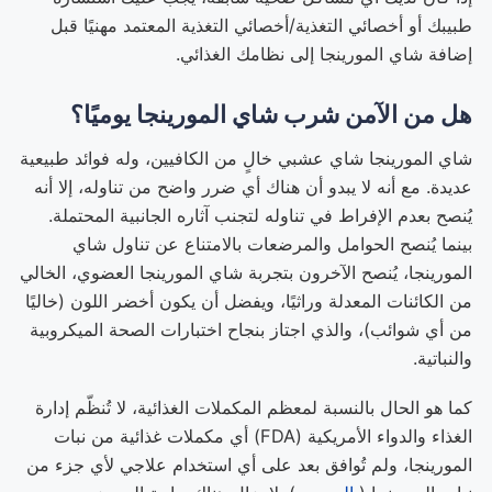
طبيبك أو أخصائي التغذية/أخصائي التغذية المعتمد مهنيًا قبل
إضافة شاي المورينجا إلى نظامك الغذائي.
هل من الآمن شرب شاي المورينجا يوميًا؟
شاي المورينجا شاي عشبي خالٍ من الكافيين، وله فوائد طبيعية
عديدة. مع أنه لا يبدو أن هناك أي ضرر واضح من تناوله، إلا أنه
يُنصح بعدم الإفراط في تناوله لتجنب آثاره الجانبية المحتملة.
بينما يُنصح الحوامل والمرضعات بالامتناع عن تناول شاي
المورينجا، يُنصح الآخرون بتجربة شاي المورينجا العضوي، الخالي
من الكائنات المعدلة وراثيًا، ويفضل أن يكون أخضر اللون (خاليًا
من أي شوائب)، والذي اجتاز بنجاح اختبارات الصحة الميكروبية
والنباتية.
كما هو الحال بالنسبة لمعظم المكملات الغذائية، لا تُنظّم إدارة
الغذاء والدواء الأمريكية (FDA) أي مكملات غذائية من نبات
المورينجا، ولم تُوافق بعد على أي استخدام علاجي لأي جزء من