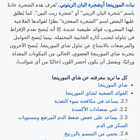
نبات المورينجا
أ
و
شجرة البان الزيتوني
.
تُعرف هذه الشجرة عادةً
باسم "شجرة البان الزيتي" أو "شجرة زيت البين". كما يُطلق
عليها البعض اسم "الشجرة المعجزة" نظرًا لفوائدها العلاجية
.لهذا المشروب فوائد طبيعية عديدة. إلا أنه يُنصح بعدم الإفراط
في تناوله لتجنب آثاره الجانبية المحتملة. بينما يُنصح الحوامل
والمرضعات بالامتناع عن تناول شاي المورينجا، يُنصح الآخرون
بتجربة شاي المورينجا العضوي، الخالي من المكونات المعدلة
وراثيًا، ويفضل أن يكون أخضر اللون (خاليًا من أي شوائب)،
كل ما تريد معرفته عن شاي المورينجا
شاي المورينجا
الفوائد الصحية لشاي المورينجا
يساعد في مكافحة سوء التغذية
غني بمضادات الأكسدة
يساعد على خفض ضغط الدم المرتفع ومستويات
السكر في الدم
يحمي من التسمم بالزرنيخ