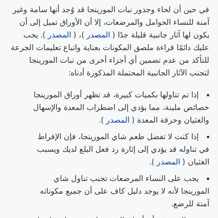
في حين أن لحاء وجذور نبات المورينجا قد وُجد أنها سامة وغير
آمنة للنساء الحوامل والمرضعات، إلا أن الأوراق تميل إلى أن
يكون لها آثار جانبية قليلة جدًا (
المصدر
)، (
المصدر
). يجب
عليك دائمًا قراءة ملصق المكونات بعناية واتباع تعليمات الجرعة
للتأكد من عدم تضمين أي أجزاء أخرى من نبات المورينجا
لتجنب الآثار الجانبية المحتملة المذكورة أدناه:
إذا تم تناولها بكميات كبيرة، قد تظهر أوراق المورينجا
خصائص ملينة، مما يؤدي إلى اضطراب المعدة والإسهال
والغثيان وحرقة المعدة (
المصدر
).
إذا كنت لا تفضل طعم شاي المورينجا، فإن الإفراط
في تناوله قد يؤدي إلى إثارة رد فعل البلع لديك ويسبب
الغثيان (
المصدر
).
يجب على النساء المرضعات تجنب تناول شاي
المورينجا لأنه لا يوجد دليل كاف على أن جميع مكوناته
آمنة للرضع.