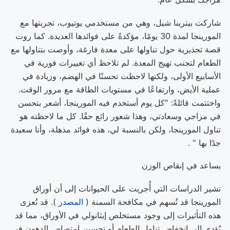
شاركت بيترينا شيل، وهي من مستخدمي يوتيوب، تجربتها مع
المورينجا لمدة 30 يومًا، مؤكدةً على فوائدها العديدة. كما روت
قصة تحذيرية حول تناولها على معدة فارغة، وأوصت بتناولها مع
الطعام لتجنب تهيج المعدة. لم تلاحظ أي تغييرات فورية في
الأسابيع الأولى، ولكنها لاحظت تحسنًا في الهضم، وزيادة في
عملية الأيض، وارتفاعًا في مستويات الطاقة مع مرور الوقت.
واختتمت قائلةً: "كل يوم أستخدم فيه المورينجا، أشعر بتحسن
في مزاجي وسعادتي، وهذا شعور رائع حقًا. كل ما لاحظته هو
تناول المورينجا، ولكن بالنسبة لي، هذه فوائد مذهلة، وأنا سعيدة
جدًا بها
"
.
يساعد في إنقاص الوزن
تشير الدراسات التي أُجريت على الحيوانات إلى أن أوراق
المورينجا قد تُسهم في مكافحة السمنة (
المصدر
). قد تُعزى
هذه التأثيرات إلى وجود مستخلص إيثانولي في الأوراق، مما قد
يُؤدي إلى انخفاض تناول الطعام أو تحسين امتصاص الدهون في