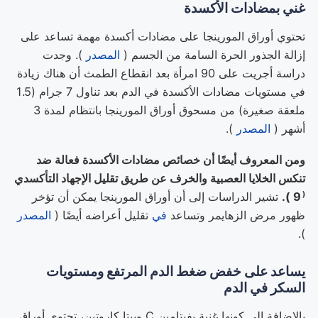
غني بمضادات الأكسدة
تحتوي أوراق المورينجا على مضادات أكسدة مهمة تساعد على
إزالة الجذور الحرة السامة من الجسم (
المصدر
). وجدت
دراسة أجريت على 90 امرأة بعد انقطاع الطمث أن هناك زيادة
في مستويات مضادات الأكسدة في الدم بعد تناول 7 جرام (1.5
ملعقة صغيرة) من مسحوق أوراق المورينجا بانتظام لمدة 3
أشهر (
المصدر
).
ومن المعروف أيضًا أن خصائص مضادات الأكسدة فعالة ضد
تنكس الخلايا العصبية والخرف عن طريق تقليل
الإجهاد التأكسدي
(
9 ).
تشير الدراسات إلى أن أوراق المورينجا يمكن أن تؤخر
ظهور
مرض الز
هايمر وتساعد
في
تقليل أعراضه أيضًا (
المصدر
).
يساعد على خفض ضغط الدم المرتفع ومستويات
السكر في الدم
بالإضافة إلى كونها غنية بفيتامين C وبيتا كاروتين، تحتوي أوراق