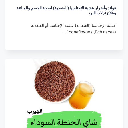
فوائد وأضرار عشبة الإخناسيا (القنفذية) لصحة الجسم والمناعة
وعلاج نزلات البرد
عشبة الإخناسيا (القنفذية) عشبة الإخناسيا أو القنفذية
(coneflowers ,Echinacea )…