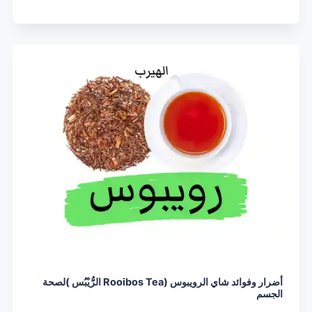
أضرار وفوائد شاي الرويبوس (Rooibos Tea الرُّيْبُس )لصحة
الجسم