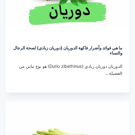
ما هي فوائد وأضرار فاكهة الدوريان (دوريان زبادي) لصحة الرجال
والنساء
الدوريان دوريان زبادي (Durio zibethinus) هو نوع نباتي من
الفصيلة…