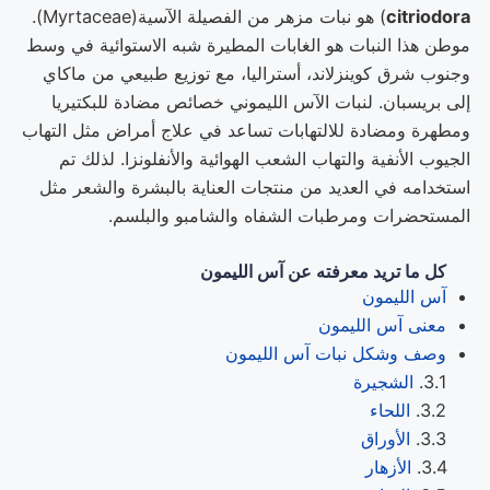
citriodora
) هو نبات مزهر من الفصيلة الآسية(Myrtaceae).
موطن هذا النبات هو الغابات المطيرة شبه الاستوائية في وسط
وجنوب شرق كوينزلاند، أستراليا، مع توزيع طبيعي من ماكاي
إلى بريسبان. لنبات الآس الليموني خصائص مضادة للبكتيريا
ومطهرة ومضادة للالتهابات تساعد في علاج أمراض مثل التهاب
الجيوب الأنفية والتهاب الشعب الهوائية والأنفلونزا. لذلك تم
استخدامه في العديد من منتجات العناية بالبشرة والشعر مثل
المستحضرات ومرطبات الشفاه والشامبو والبلسم.
كل ما تريد معرفته عن آس الليمون
آس الليمون
معنى آس الليمون
وصف وشكل نبات آس الليمون
الشجيرة
اللحاء
الأوراق
الأزهار