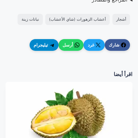
أشجار
أعشاب الزهورات (شاي الأعشاب)
نباتات زينة
شارك
غرد
أرسل
تيليجرام
اقرأ أيضا