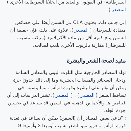
السرطانية) في القولون والعديد من الخلايا السرطانية الأخرى (
المصدر
).
إلى جانب ذلك، يحتوي CLA في السمن أيضًا على خصائص
مضادة للسرطان (
المصدر
). علاوة على ذلك، فإن حقيقة أن
السمن ينتج كمية أقل من مادة الأكريلاميد (مركب مسبب
للسرطان) مقارنة بالزيوت الأخرى يلعب لصالحه.
مفيد لصحة
الشعر
و
البشرة
تولد المصادر الخارجية مثل التلوث البيئي والمعادن السامة
ودخان السجائر والمبيدات الحشرية وما إلى ذلك جذورًا حرة
يمكن أن تؤثر على البشرة وفروة الرأس، مما يتسبب في
تساقط الشعر (
المصدر
) ، (
المصدر
). تشير الدراسات إلى أن
فيتامين هـ والأحماض الدهنية في السمن قد تساعد في تحسين
جودة الجلد.
: "تدعي بعض المصادر أن (السمن) يمكن أن يساعد في تغذية
فروة الرأس وتعزيز نمو الشعر بسبب أوميغا 3 وأوميغا 9