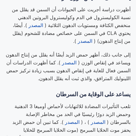
أظهرت دراسة أجريت على الحيوانات أن السمن قد يقلل من
نسبة الكوليسترول في الدم وكوليسترول البروتين الدهني
منخفض الكثافة ومستويات الدهون الثلاثية (
المصدر
). أيضًا،
يحتوي CLA في السمن على خصائص مضادة للشحوم (يقلل
من إنتاج الدهون) (
المصدر
).
إلى جانب ذلك، أظهر حمض الزبد أيضًا أنه يقلل من إنتاج الدهون
ويساعد في إنقاص الوزن (
المصدر
). كما أظهرت الدراسات أن
السمن فعال للغاية في إنقاص الدهون بسبب زيادة تركيز حمض
اللينوليك المترافق، والذي ثبت أنه يقلل الدهون.
يساعد على الوقاية من السرطان
تلعب التأثيرات المضادة للالتهابات لأحماض أوميغا 3 الدهنية
وحمض الزبد دورًا رئيسيًا في الحد من مخاطر الإصابة
بالسرطان (
المصدر
) ، (
المصدر
). كما تبين أن حمض الزبد
يحفز موت الخلايا المبرمج (موت الخلايا المبرمج للخلايا