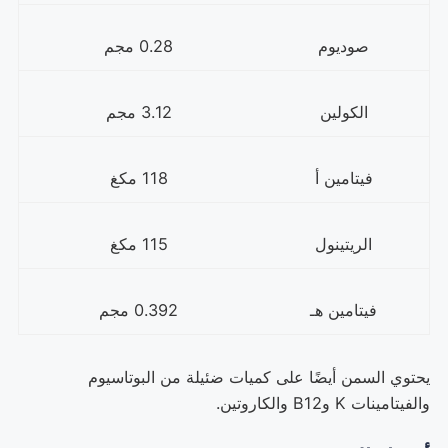
صوديوم
0.28 مجم
الكولين
3.12 مجم
فيتامين أ
118 مكغ
الريتينول
115 مكغ
فيتامين هـ
0.392 مجم
يحتوي السمن أيضًا على كميات ضئيلة من البوتاسيوم
والفيتامينات K وB12 والكاروتين.