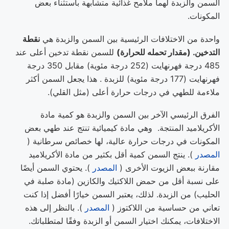
السمن والزبدة لهما ملامح غذائية متشابهة باستثناء بعض
المكونات.
واحدة من الاختلافات الرئيسية بين السمن والزبدة هي
نقطة
التدخين. (مقدار تحمله للحرارة)
للسمن نقطة تدخين أعلى عند
485 درجة فهرنهايت (252 درجة مئوية) مقابل 350 درجة
فهرنهايت (177 درجة مئوية) للزبدة . هذا يجعل السمن أكثر
ملاءمة للطهي في درجات حرارة أعلى (مثل القلي).
الفرق الرئيسي الآخر بين السمن والزبدة هو كمية مادة
الأكريلاميد المنتجة. وهي مادة كيميائية تنتج عند طهي بعض
المكونات في درجات حرارة عالية، لها خصائص سرطانية (
المصدر
). ينتج السمن كمية أقل بكثير من مادة الأكريلاميد
مقارنة ببعض الزيوت الأخرى (
المصدر
). يحتوي السمن أيضًا
على نسبة أقل من حمض اللاكتيك والكازين (مادة صلبة في
الحليب) من الزبدة. لذلك، يعتبر السمن خيارًا أفضل إذا كنت
تعاني من حساسية من اللاكتوز (
المصدر
). بالنظر إلى هذه
الاختلافات، يمكنك اختيار السمن أو الزبدة وفقًا لمتطلباتك.