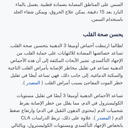
السمن على المناطق المصابة بضمادة قطنية. يغسل بالماء
البارد بعد 15 دقيقة. يمكن علاج الحروق، ويمكن شفاء الجلد
باستخدام السمن،
يحسن صحة القلب
لطالما ارتبطت أحماض أوميغا 3 الدهنية بتحسين صحة القلب.
تساعد خصائصها المضادة للالتهابات على حماية القلب من
الإجهاد التأكسدي. تشير الأبحاث المكثفة إلى أن هذه الأحماض
الدهنية تساعد في تقليل مخاطر الإصابة بأمراض القلب التاجية
والسكتة الدماغية. إلى جانب ذلك، فهي تساعد أيضًا في تقليل
خطر الموت المفاجئ بسبب أمراض القلب (
المصدر
).
تساعد الأحماض الدهنية أوميغا 3 أيضًا في تقليل مستويات
الكوليسترول في الدم، مما يقلل من خطر الإصابة بفرط
شحميات الدم (محتوى الدهون الثقيل في الدم) وارتفاع ضغط
الدم (
المصدر
). علاوة على ذلك، تربط الدراسات CLA
بانخفاض الإجهاد التأكسدي ومستويات الكوليسترول، وبالتالي