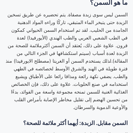
ما هو السمن؟
السمن ليس سوى زبدة مصفاة. يتم تحضيره عن طريق تسخين
الزبدة حتى يتبخر الماء المتبقي، تاركًا وراءه المواد الدهنية
الجامدة من الحليب. لقد تم استخدام السمن الحيواني كمكون
في الطب الشعبي العربي والطب الهندي (الأيورفيدا) لعدة
قرون. علاوة على ذلك، يُعتقد أن السمن أكثرملائمة للصحة من
الزبدة لعدة أسباب (سيتم استكشافها في الجزء التالي من
المقالة).لذلك يستخدم السمن أو الغريتا (مصطلح الايورفيدا) منذ
فترة طويلة في الهند والشرق الأوسط لخصائصه في الطهي
والطب. يضفي نكهة رائعة ومذاقا رائعا على الأطباق ويشيع
استخدامه في صنع الحلويات. علاوة على ذلك، فإن الخصائص
الغذائية الغنية للسمن تمنحه مجموعة واسعة من الفوائد، بدءًا
من تحسين الهضم إلى تقليل مخاطر الإصابة بأمراض القلب
والأوعية الدموية والسرطان.
السمن مقابل. الزبدة: أيهما أكثر ملائمة للصحة؟