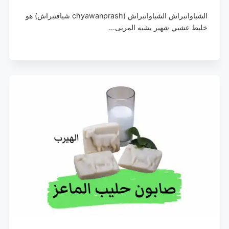
الشياوانبراش الشياوانبراش (chyawanprash شيافنبراش) هو
خليط عشبي شهير يشبه المربى…