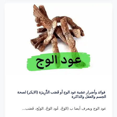
فوائد وأضرار عشبة عود الوج أو قَصَب الذَّرِيرَة (الايكر) لصحة
الجسم والعقل والذاكرة
عود الوج ويعرف أيضا ب (الوَجّ، عُود الوَجّ، الوَيْج، قَصَب…