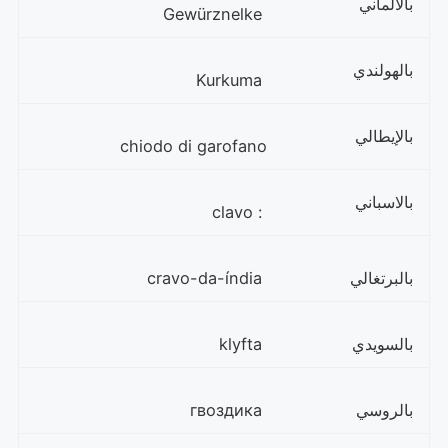
بالألماني
Gewürznelke
بالهولندي
Kurkuma
بالإيطالي
chiodo di garofano
بالاسباني
: clavo
بالبرتغالي
cravo-da-índia
بالسويدي
klyfta
بالروسي
гвоздика