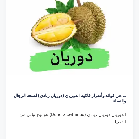
ما هي فوائد وأضرار فاكهة الدوريان (دوريان زبادي) لصحة الرجال
والنساء
الدوريان دوريان زبادي (Durio zibethinus) هو نوع نباتي من
الفصيلة…