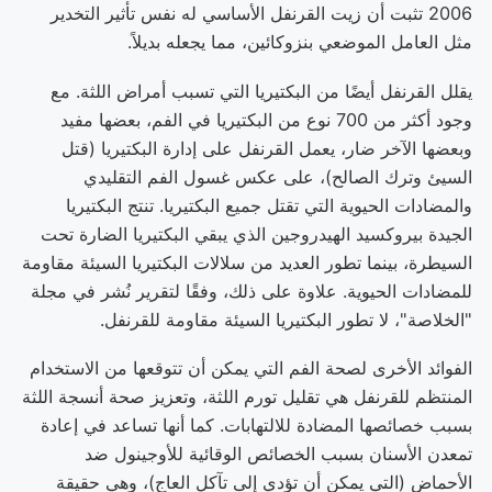
2006 تثبت أن زيت القرنفل الأساسي له نفس تأثير التخدير
مثل العامل الموضعي بنزوكائين، مما يجعله بديلاً.
يقلل القرنفل أيضًا من البكتيريا التي تسبب أمراض اللثة. مع
وجود أكثر من 700 نوع من البكتيريا في الفم، بعضها مفيد
وبعضها الآخر ضار، يعمل القرنفل على إدارة البكتيريا (قتل
السيئ وترك الصالح)، على عكس غسول الفم التقليدي
والمضادات الحيوية التي تقتل جميع البكتيريا. تنتج البكتيريا
الجيدة بيروكسيد الهيدروجين الذي يبقي البكتيريا الضارة تحت
السيطرة، بينما تطور العديد من سلالات البكتيريا السيئة مقاومة
للمضادات الحيوية. علاوة على ذلك، وفقًا لتقرير نُشر في مجلة
"الخلاصة"، لا تطور البكتيريا السيئة مقاومة للقرنفل.
الفوائد الأخرى لصحة الفم التي يمكن أن تتوقعها من الاستخدام
المنتظم للقرنفل هي تقليل تورم اللثة، وتعزيز صحة أنسجة اللثة
بسبب خصائصها المضادة للالتهابات. كما أنها تساعد في إعادة
تمعدن الأسنان بسبب الخصائص الوقائية للأوجينول ضد
الأحماض (التي يمكن أن تؤدي إلى تآكل العاج)، وهي حقيقة