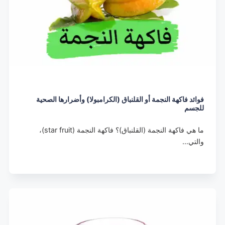
فوائد فاكهة النجمة أو القلنباق (الكرامبولا) وأضرارها الصحية
للجسم
ما هي فاكهة النجمة (القلنباق)؟ فاكهة النجمة (star fruit)،
والتي…