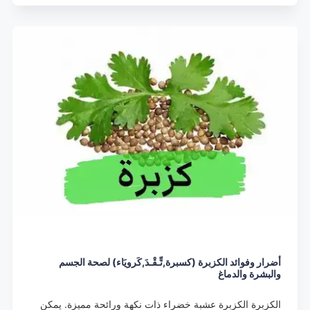
أضرار وفوائد الكزبرة (كسبرة,تِّـقْـدَ,كَرويَاء) لصحة الجسم
والبشرة والدماغ
الكزبرة الكزبرة عشبة خضراء ذات نكهة ورائحة مميزة. يمكن