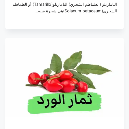
التاماريلو (الطماطم الشجري) التاماريلو(Tamarillo) أو الطماطم
الشجري(Solanum betaceum)هي شجرة شبه…