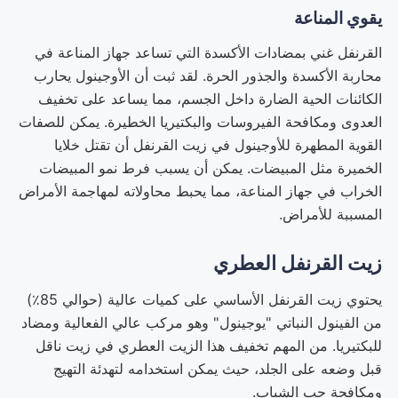
يقوي المناعة
القرنفل غني بمضادات الأكسدة التي تساعد جهاز المناعة في
محاربة الأكسدة والجذور الحرة. لقد ثبت أن الأوجينول يحارب
الكائنات الحية الضارة داخل الجسم، مما يساعد على تخفيف
العدوى ومكافحة الفيروسات والبكتيريا الخطيرة. يمكن للصفات
القوية المطهرة للأوجينول في زيت القرنفل أن تقتل خلايا
الخميرة مثل المبيضات. يمكن أن يسبب فرط نمو المبيضات
الخراب في جهاز المناعة، مما يحبط محاولاته لمهاجمة الأمراض
المسببة للأمراض.
زيت القرنفل العطري
يحتوي زيت القرنفل الأساسي على كميات عالية (حوالي 85٪)
من الفينول النباتي "يوجينول" وهو مركب عالي الفعالية ومضاد
للبكتيريا. من المهم تخفيف هذا الزيت العطري في زيت ناقل
قبل وضعه على الجلد، حيث يمكن استخدامه لتهدئة التهيج
ومكافحة حب الشباب.