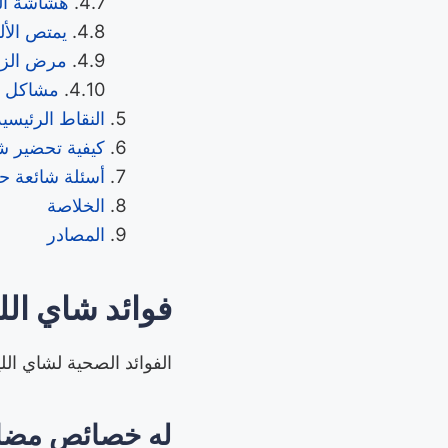
هشاشة ال
يمتص الأل
مرض الزه
مشاكل ا
النقاط الرئيسية
كيفية تحضير ش
أسئلة شائعة ح
الخلاصة
المصادر
فوائد شاي الل
الفوائد الصحية لشاي الل
له خصائص مضادة