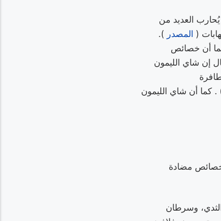
يُحارب العديد من
هابات (
المصدر
).
كما أن خصائص
ال إن شاي الليمون
لطافرة
Streptococcus muta) والعصية اللبنية الحمضية (Lactobacillus acidophilus) . كما أن شاي الليمون
ك خصائص مضادة
الثدي، وسرطان