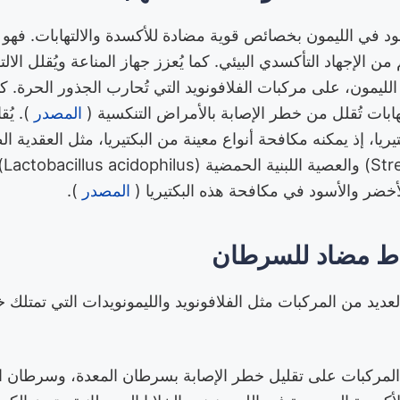
ود في الليمون بخصائص قوية مضادة للأكسدة والالتهابات. فهو 
ن الإجهاد التأكسدي البيئي. كما يُعزز جهاز المناعة ويُقلل الالت
لليمون، على مركبات الفلافونويد التي تُحارب الجذور الحرة. 
ابات تُقلل من خطر الإصابة بالأمراض التنكسية (
المصدر
). يُق
تيريا، إذ يمكنه مكافحة أنواع معينة من البكتيريا، مثل العقدية ا
(ns
أخضر والأسود في مكافحة هذه البكتيريا (
المصدر
).
اط مضاد للسرطان
ديد من المركبات مثل الفلافونويد والليمونويدات التي تمتل
المركبات على تقليل خطر الإصابة بسرطان المعدة، وسرطان 