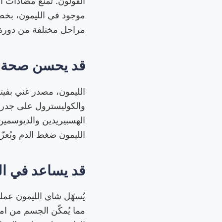
القولون. تمنع مضادات ال
موجود في الليمون، بخصا
مراحل مختلفة من دورة 
قد يحسن صحة 
الليمون، مصدر غني بفيتا
والكوليسترول على جدرا
الهسبيريدين والديوسمين
الليمون ضغط الدم ويُعز
قد يساعد في ا
يُسهّل شاي الليمون عمل
مما يُمكّن الجسم من ام