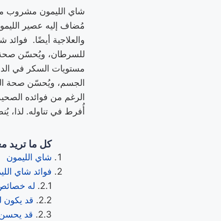
شاي الليمون مشروب من
مُضاف إليه عصير الليمو
والعلاجية أيضًا. فوائد
للسرطان، ويُحسّن صحة ال
مستويات السكر في الدم، 
الجسم، ويُحسّن صحة الب
الرغم من فوائده الصحية ا
أُفرط في تناوله. لذا، يُن
كل ما تريد م
شاي الليمون
فوائد شاي اللي
له خصائص 
قد يكون 
قد يحسن 