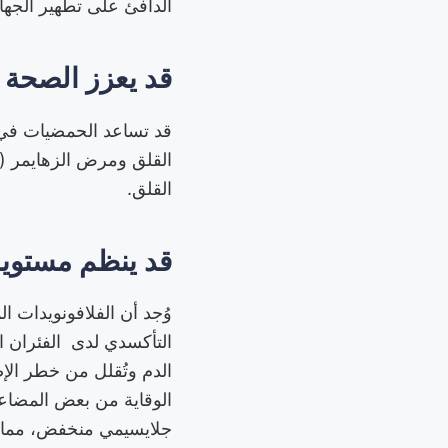
الدافئ على تطهير الج
قد يعزز الصحة ا
قد تساعد الحمضيات في ت
القلق ومرض الزهايمر 
القلق.
قد ينظم مستويا
وُجد أن الفلافونويدات ال
التأكسدي لدى الفئران ا
الدم وتُقلل من خطر الإ
الوقاية من بعض المضاعف
جلايسيمي منخفض، مما ي