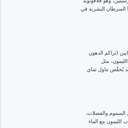
سيتين، وهو فلافونويد
ا السرطان البشرية في
يين (تراكم الدهون
الليمون، مثل
د يُخفّض تناول شاي
ل السموم والفضلات،
 الليمون مع الماء