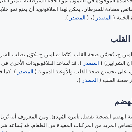
أكسدة الموجودة في الليمون نمو الخلايا السرطانية. يتميز الكير
ئص مضادة للسرطان. يمكن لهذا الفلافونويد أن يمنع نمو خلاي
الخلية (
المصدر
)، (
المصدر
).
القلب
مين ج، يُحسّن صحة القلب. يُثبّط فيتامين ج تكوّن تصلب الشرا
ن الشرايين) (
المصدر
). قد تُساعد الفلافونويدات الأخرى في 
، على تحسين صحة القلب والأوعية الدموية (
المصدر
). كما ق
ّز صحة القلب (
المصدر
).
لهضم
ية الهضم الصحية بفضل تأثيره المُهدئ. ومن المعروف أنه يُزي
تصاص المزيد من المركبات المفيدة من الطعام. قد يُساعد شرب