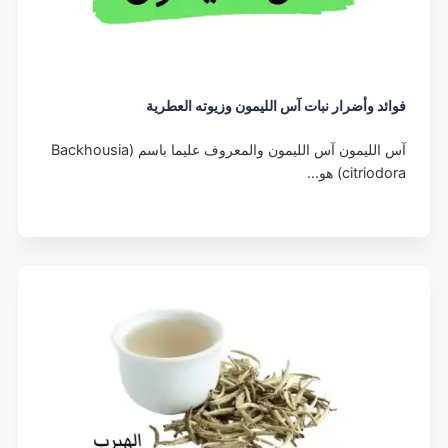
فوائد وأضرار نبات آس الليمون وزيوته العطرية
آس الليمون آس الليمون والمعروف عليما باسم (Backhousia
citriodora) هو…