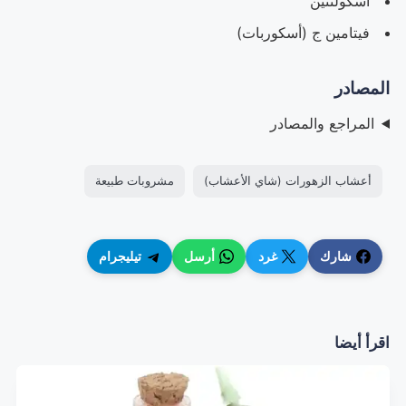
اسكولنتين
فيتامين ج (أسكوربات)
المصادر
المراجع والمصادر
أعشاب الزهورات (شاي الأعشاب)
مشروبات طبيعة
شارك
غرد
أرسل
تيليجرام
اقرأ أيضا