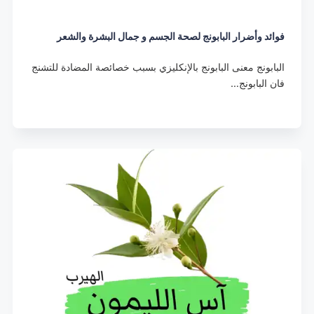
فوائد وأضرار البابونج لصحة الجسم و جمال البشرة والشعر
البابونج معنى البابونج بالإنكليزي بسبب خصائصة المضادة للتشنج
فان البابونج…