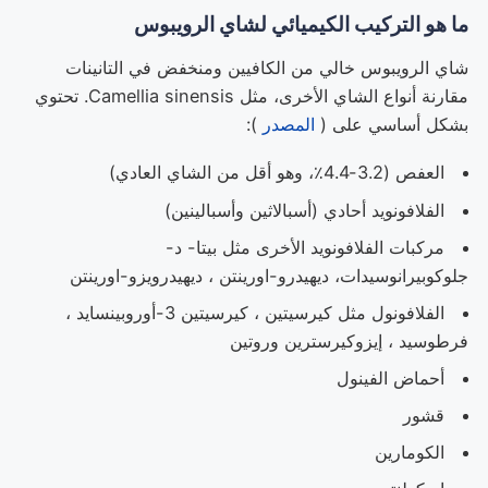
ما هو التركيب الكيميائي لشاي الرويبوس
شاي الرويبوس خالي من الكافيين ومنخفض في التانينات
مقارنة أنواع الشاي الأخرى، مثل Camellia sinensis. تحتوي
بشكل أساسي على (
المصدر
):
العفص (3.2-4.4٪، وهو أقل من الشاي العادي)
الفلافونويد أحادي (أسبالاثين وأسبالينين)
مركبات الفلافونويد الأخرى مثل بيتا- د-
جلوكوبيرانوسيدات، ديهيدرو-اورينتن ، ديهيدرويزو-اورينتن
الفلافونول مثل كيرسيتين ، كيرسيتين 3-أوروبينسايد ،
فرطوسيد ، إيزوكيرسترين وروتين
أحماض الفينول
قشور
الكومارين