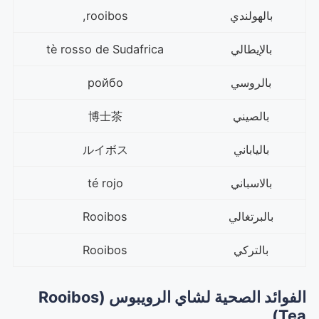
بالهولندي
rooibos,
بالإيطالي
tè rosso de Sudafrica
بالروسي
ройбо
بالصيني
博士茶
بالياباني
ルイボス
بالاسباني
té rojo
بالبرتغالي
Rooibos
بالتركي
Rooibos
الفوائد الصحية لشاي الرويبوس (Rooibos
Tea)