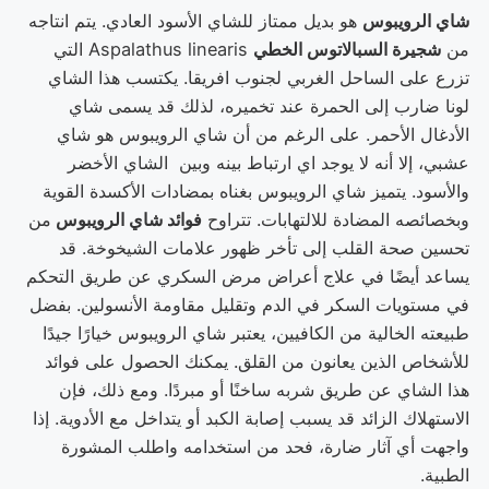
شاي الرويبوس
هو بديل ممتاز للشاي الأسود العادي. يتم انتاجه
من
شجيرة السبالاتوس الخطي
Aspalathus linearis التي
تزرع على الساحل الغربي لجنوب افريقا. يكتسب هذا الشاي
لونا ضارب إلى الحمرة عند تخميره، لذلك قد يسمى شاي
الأدغال الأحمر. على الرغم من أن شاي الرويبوس هو شاي
عشبي، إلا أنه لا يوجد اي ارتباط بينه وبين الشاي الأخضر
والأسود. يتميز شاي الرويبوس بغناه بمضادات الأكسدة القوية
وبخصائصه المضادة للالتهابات. تتراوح
فوائد شاي الرويبوس
من
تحسين صحة القلب إلى تأخر ظهور علامات الشيخوخة. قد
يساعد أيضًا في علاج أعراض مرض السكري عن طريق التحكم
في مستويات السكر في الدم وتقليل مقاومة الأنسولين. بفضل
طبيعته الخالية من الكافيين، يعتبر شاي الرويبوس خيارًا جيدًا
للأشخاص الذين يعانون من القلق. يمكنك الحصول على فوائد
هذا الشاي عن طريق شربه ساخنًا أو مبردًا. ومع ذلك، فإن
الاستهلاك الزائد قد يسبب إصابة الكبد أو يتداخل مع الأدوية. إذا
واجهت أي آثار ضارة، فحد من استخدامه واطلب المشورة
الطبية.