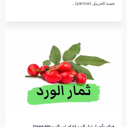
عشبة الحزنيل (yarrow)…
فوائد وأضرار ثمار الورد (شاي ثمر الورد rose hip)