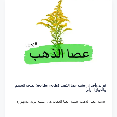
فوائد وأضرار عشبة عصا الذهب (goldenrods) لصحة الجسم
والجهاز البولي
عشبة عصا الذهب عشبة عصا الذهب هي عشبة برية مشهورة…