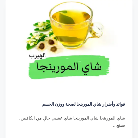
فوائد وأضرار شاي المورينجا لصحة ووزن الجسم
شاي المورينجا شاي المورينجا شاي عشبي خالٍ من الكافيين،
يصنع…