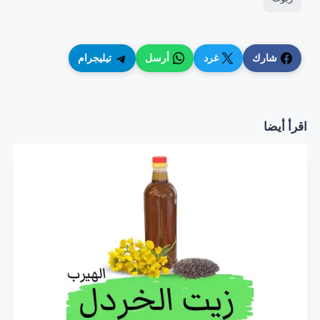
شارك
غرد
أرسل
تيليجرام
اقرأ أيضا