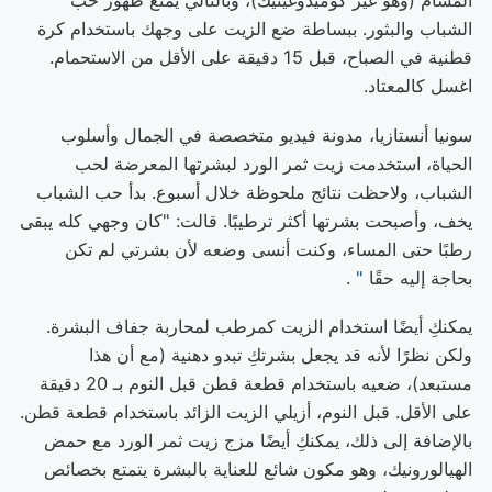
المسام (وهو غير كوميدوغينيك)، وبالتالي يمنع ظهور حب
الشباب والبثور. ببساطة ضع الزيت على وجهك باستخدام كرة
قطنية في الصباح، قبل 15 دقيقة على الأقل من الاستحمام.
اغسل كالمعتاد.
سونيا أنستازيا، مدونة فيديو متخصصة في الجمال وأسلوب
الحياة، استخدمت زيت ثمر الورد لبشرتها المعرضة لحب
الشباب، ولاحظت نتائج ملحوظة خلال أسبوع. بدأ حب الشباب
يخف، وأصبحت بشرتها أكثر ترطيبًا. قالت: "كان وجهي كله يبقى
رطبًا حتى المساء، وكنت أنسى وضعه لأن بشرتي لم تكن
بحاجة إليه حقًا
"
.
يمكنكِ أيضًا استخدام الزيت كمرطب لمحاربة جفاف البشرة.
ولكن نظرًا لأنه قد يجعل بشرتكِ تبدو دهنية (مع أن هذا
مستبعد)، ضعيه باستخدام قطعة قطن قبل النوم بـ 20 دقيقة
على الأقل. قبل النوم، أزيلي الزيت الزائد باستخدام قطعة قطن.
بالإضافة إلى ذلك، يمكنكِ أيضًا مزج زيت ثمر الورد مع حمض
الهيالورونيك، وهو مكون شائع للعناية بالبشرة يتمتع بخصائص