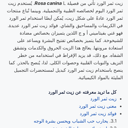
زيت ثمر الورد تأتي من فصيلة
Rosa canina
L. يُستخدم زيت
ثمر الورد اليوم لخصائصه الطبية والتجميلية. وبينما تُباع منتجات
ثمر الورد عادةً على شكل زيت، يُمكن أيضًا استخدام ثمر الورد
في الكريمات والمساحيق والشاي. فوائد زيت ثمر الورد عديدة.
فهو غني بفيتاميني أ و ج اللذين يتميزان بخصائص مضادة
للشيخوخة. كما يتميز بخصائص تفتيح البشرة ويساعد على
استعادة مرونتها. يعالج هذا الزيت الحروق والكدمات وتشقق
الشفاه. مع ذلك، قد يزيد الإفراط في استخدامه من خطر
النزيف والنوبات القلبية وحصوات الكلى. لذا، يُنصح بالحذر. كما
ينصح باستخدام زيت ثمر الورد كبديل لمستحضرات التجميل
المليئة بالمواد الكيميائية.
كل ما تريد معرفته عن زيت ثمر الورد
زيت ثمر الورد
معنى زيت ثمر الورد
فوائد زيت ثمر الورد
يحارب حب الشباب ويحسن بشرة الوجه