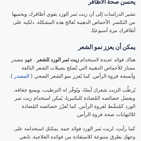
يحسن صحة الأظافر
تشير الدراسات إلى أن زيت ثمر الورد يقوي أظافرك ويحميها
من التكسر. الأحماض الدهنية تُعالج هذه المشكلة. دلكيه على
أظافرك مرة أسبوعيًا.
يمكن أن يعزز نمو الشعر
هناك فوائد عديدة لاستخدام
زيت ثمر الورد للشعر
. فهو مصدر
ممتاز للأحماض الدهنية التي تُصلح بصيلات الشعر التالفة
وأنسجة فروة الرأس. كما يُعزز نمو الشعر الصحي (
المصدر
).
يُرطّب الزيت شعركِ أيضًا، ويُوفّر له الترطيب، ويمنع جفافه.
وبفضل خصائصه المُضادة للبكتيريا، يُمكن استخدام زيت ثمر
الورد كمُنشّط لفروة الرأس. كما تُعزّز خصائصه المُضادة
للالتهابات صحة فروة الرأس.
كما رأيتِ، لزيت ثمر الورد فوائد جمة. يمكنكِ استخدامه على
وجهكِ بطرق متنوعة للاستفادة من فوائده العلاجية. تابعي