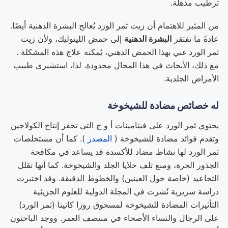
ترطيب مذهلة.
من المثير للاهتمام أن زيت ثمر الورد يُعالج البشرة الدهنية أيضًا.
عادةً ما تفتقر
البشرة الدهنية
إلى حمض اللينوليك، ولأن زيت
ثمر الورد غني بهذا الحمض الدهني، يُمكنه علاج هذه المشكلة .
مع ذلك، الأبحاث في هذا المجال محدودة. لذا، استشيري طبيب
الأمراض الجلدية.
له خصائص مضادة للشيخوخة
يحتوي ثمر الورد على فيتامينات أ و ج التي تحفز إنتاج الكولاجين
وتقدم فوائد مضادة للشيخوخة (
المصدر
). كما أن مستخلصات
ثمر الورد لها نشاط مضاد للأكسدة قد يساعد في مكافحة
الجذور الحرة، ومنع تلف خلايا الجلد والشيخوخة. كما أنها تقلل
التجاعيد (خاصة حول العينين) والخطوط الدقيقة. وقد اختبرت
دراسة سريرية نُشرت في المجلة الدولية للعلوم الجزيئية
التأثيرات المضادة للشيخوخة لمسحوق روزا كانينا (ثمر الورد)
على الرجال والنساء الأصحاء في منتصف العمر. ووجد الباحثون