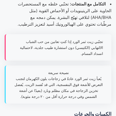
التكامل مع المنتجات:
تجنّبي خلطه مع المستحضرات
الحاوية على الريتينويدات أو الأحماض القوية (مثل
AHA/BHA) لتلافي تهيّج البشرة. يمكن دمجه مع
مرطّبات تحتوي على الهيالورونيك أسيد لتعزيز الترطيب.
تجنّبي زيت ثمر الورد إذا كنتِ تعانين من حب الشباب
الالتهابي (الكتيسي) دون استشارة طبيب جلدية، لاحتمالية
انسداد المسام.
نصيحة سريعة
يُعبأ زيت ثمر الورد عادةً في زجاجات بلون الكهرمان لتجنب
التعرض للأشعة فوق البنفسجية، التي قد تُفسد الزيت. يُفضل
تخزين الزجاجة في مكان مظلم وبارد (بعيدًا عن أشعة
الشمس وفي درجة حرارة أقل من ٢٠ درجة مئوية).
الكميات والجرعات