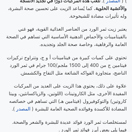
) (
المصدر
).
تلعب هذه المركبات دورًا في تجديد الأنسجة
والأغشية الخلوية.
كما يُساعد الزيت على تحسين صحة البشرة،
وله تأثيرات مضادة للشيخوخة.
يعتبر زيت ثمر الورد من العناصر الغذائية القوية، فهو غني
بالفيتامينات والأحماض الدهنية الأساسية التي تساهم في الصحة
العامة والرفاهية، وخاصة صحة الجلد وتجديده.
تحتوي على كميات كبيرة من فيتامينات أ و ج، وتتراوح تركيزات
فيتامين ج من 400 إلى 1500 ملجم/100 جرام في ثمر الورد
الناضج، متجاوزة الفواكه الشائعة مثل التفاح والكشمش.
علاوة على ذلك، يحتوي هذا الزيت على العديد من المركبات
المفيدة الأخرى، مثل الكاروتينات (اللوتين، والزياكسانثين، وبيتا
كاروتين) والتوكوفيرول (فيتامين هـ) التي تساهم في خصائصه
المضادة للأكسدة وفوائده الصحية العامة للبشرة (
المصدر
).
لمستخلصات ثمر الورد فوائد عديدة للبشرة والشعر والصحة.
فيما يلي بعض أبرز فوائد ثمر الورد .