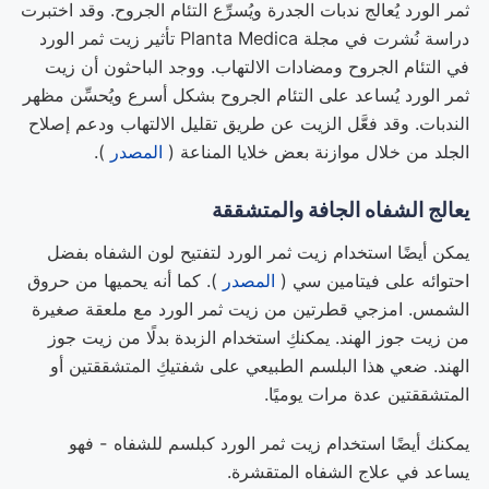
ثمر الورد يُعالج ندبات الجدرة ويُسرِّع التئام الجروح. وقد اختبرت
دراسة نُشرت في مجلة Planta Medica تأثير زيت ثمر الورد
في التئام الجروح ومضادات الالتهاب. ووجد الباحثون أن زيت
ثمر الورد يُساعد على التئام الجروح بشكل أسرع ويُحسِّن مظهر
الندبات. وقد فعَّل الزيت عن طريق تقليل الالتهاب ودعم إصلاح
الجلد من خلال موازنة بعض خلايا المناعة (
المصدر
).
يعالج الشفاه الجافة والمتشققة
يمكن أيضًا استخدام زيت ثمر الورد لتفتيح لون الشفاه بفضل
احتوائه على فيتامين سي (
المصدر
). كما أنه يحميها من حروق
الشمس. امزجي قطرتين من زيت ثمر الورد مع ملعقة صغيرة
من زيت جوز الهند. يمكنكِ استخدام الزبدة بدلًا من زيت جوز
الهند. ضعي هذا البلسم الطبيعي على شفتيكِ المتشققتين أو
المتشققتين عدة مرات يوميًا.
يمكنك أيضًا استخدام زيت ثمر الورد كبلسم للشفاه - فهو
يساعد في علاج الشفاه المتقشرة.