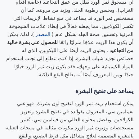
أن مسحوق ثمر الورد يقلل من عمق التجاعيد (خاصة أقدام
الغراب)، ويحسن رطوبة الجلد، ويزيد من مرونته. كما أن
مستخلص ثمر الورد قد يساعد في منع نشاط الإنزيمات التي
تكسر الكولاجين، مما يجعله فعالاً في إبطاء علامات الشيخوخة
المرئية وتحسين صحة الجلد بشكل عام (
المصدر
). لذلك يمكن
أن يكون هذا الزيت علاجًا منزليًا رائعًا
للحصول على بشرة خالية
من التجاعيد
. يحتوي الزيت أيضًا على الليكوبين، الذي له
خصائص تجديد شباب البشرة. إذا كنت تتطلع إلى تجنب استخدام
المواد الكيميائية على وجهك، فقد يكون زيت ثمر الورد خيارًا
جيدًا. ومن المعروف أيضًا أنه يعالج البقع الداكنة.
يساعد على تفتيح البشرة
يمكن استخدام زيت ثمر الورد لتفتيح لون بشرتك. فهو غني
بفيتامين سي، المعروف بفوائده في تفتيح البشرة وتعزيز
الكولاجين. وبفضل محتواه العالي من فيتامين سي، تُعتبر
مستخلصات وزيوت ثمر الورد مكونات مثالية في منتجات العناية
بالبشرة المصممة لعلاج مشاكل مثل فرط التصبغ، والبقع