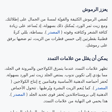
يعزز الرموش
تُضفي الرموش الكثيفة والقويّة لمسةً من الجمال على إطلالتك.
ومع زيت ثمر الورد، يُمكنكِ ذلك بسهولة، إذ يُساعد على زيادة
كثافة الشعر وكثافته وقوته (
المصدر
). ببساطة، بللي كرةً
قطنيةً بقطرتين إلى خمس قطرات من الزيت، ثم ضعيها برفق
على رموشكِ.
يمكن أن يقلل من علامات التمدد
تظهر علامات التمدد عندما يتمزق الكولاجين والمرونة في الجلد،
مما يؤدي إلى تكوين ندوب. يمتص الجلد زيت ثمر الورد بسهولة.
تُحفز أحماضه الدهنية الأساسية وفيتامين ج إنتاج الكولاجين (
المصدر
). كما يُنعم الزيت البشرة ويُرطبها . تتحول الأحماض
الدهنية إلى بروستاجلاندين يُحفز قوى تجديد الجلد (
المصدر
).
هذا يحمي في النهاية من علامات التمدد.
ضعي بضع قطرات من زيت ثمر الورد على المناطق المصابة،