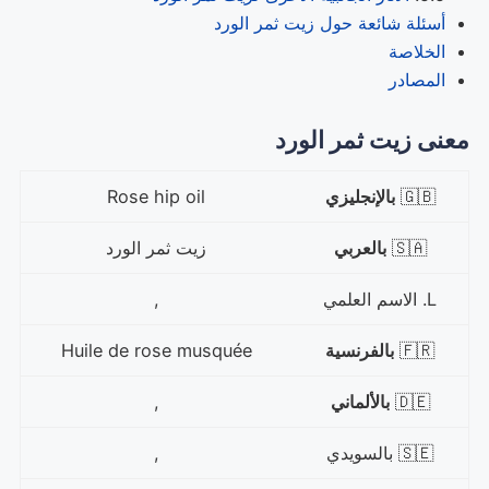
أسئلة شائعة حول زيت ثمر الورد
الخلاصة
المصادر
معنى زيت ثمر الورد
🇬🇧
بالإنجليزي
Rose hip oil
🇸🇦
بالعربي
زيت ثمر الورد
L. الاسم العلمي
,
🇫🇷
بالفرنسية
Huile de rose musquée
🇩🇪
بالألماني
,
🇸🇪 بالسويدي
,