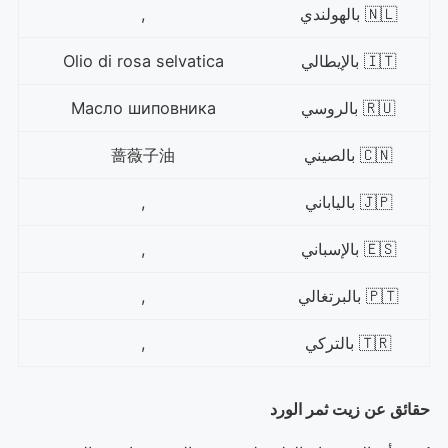
🇳🇱 بالهولندي
,
🇮🇹 بالإيطالي
Olio di rosa selvatica
🇷🇺 بالروسي
Масло шиповника
🇨🇳 بالصيني
蔷薇子油
🇯🇵 بالياباني
,
🇪🇸 بالإسباني
,
🇵🇹 بالبرتغالي
,
🇹🇷 بالتركي
,
حقائق عن زيت ثمر الورد