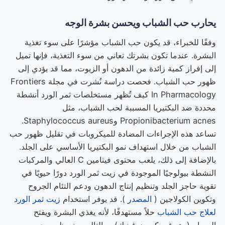
يحارب حب الشباب ويحسن بشرة الوجه
وفقًا للخبراء، قد يكون حب الشباب مؤشرًا على سوء تغذية
البشرة. عندما تكون بشرتك تعاني من سوء التغذية، فإنها تميل
إلى إفراز كمية زائدة من الدهون أو الزيوت، مما قد يؤدي إلى
ظهور حب الشباب. فحصت دراسة نُشرت في مجلة Frontiers
In Pharmacology كيف تُظهر مستخلصات ثمر الورد أنشطة
محددة ضد البكتيريا المسببة لحب الشباب، مثل
Propionibacterium acnes وStaphylococcus aureus.
تساعد هذه الإجراءات المضادة للميكروبات في تقليل ظهور حب
الشباب من خلال استهداف نمو البكتيريا الأساسي على الجلد.
بالإضافة إلى ذلك، يلعب محتوى فيتامين C العالي والمركبات
النشطة بيولوجيًا الموجودة في زيت ثمر الورد دورًا حيويًا في
تقوية حاجز الجلد وتنظيم إنتاج الدهون ودعم التئام الجروح
وتكوين الكولاجين (
المصدر
). قد يوفر استخدام
زيت ثمر الورد
لعلاج حب الشباب
حلاً مستهدفًا، لأنه يغذي البشرة ويفتح