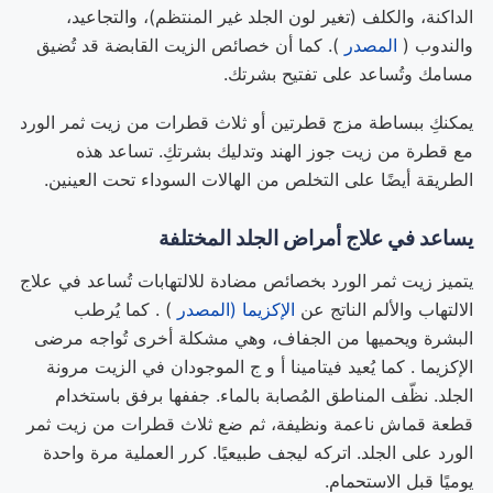
الداكنة، والكلف (تغير لون الجلد غير المنتظم)، والتجاعيد،
والندوب (
المصدر
). كما أن خصائص الزيت القابضة قد تُضيق
مسامك وتُساعد على تفتيح بشرتك.
يمكنكِ ببساطة مزج قطرتين أو ثلاث قطرات من زيت ثمر الورد
مع قطرة من زيت جوز الهند وتدليك بشرتكِ. تساعد هذه
الطريقة أيضًا على التخلص من الهالات السوداء تحت العينين.
يساعد في علاج أمراض الجلد المختلفة
يتميز زيت ثمر الورد بخصائص مضادة للالتهابات تُساعد في علاج
الالتهاب والألم الناتج عن
الإكزيما (المصدر
) . كما يُرطب
البشرة ويحميها من الجفاف، وهي مشكلة أخرى تُواجه مرضى
الإكزيما . كما يُعيد فيتامينا أ و ج الموجودان في الزيت مرونة
الجلد. نظّف المناطق المُصابة بالماء. جففها برفق باستخدام
قطعة قماش ناعمة ونظيفة، ثم ضع ثلاث قطرات من زيت ثمر
الورد على الجلد. اتركه ليجف طبيعيًا. كرر العملية مرة واحدة
يوميًا قبل الاستحمام.