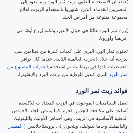
يُعتقد أن الاستخدام الطبي لزيت ثمر الورد ربما يعود إلى
المصريين القدماء، الذين اشتهروا باستخدام الزيوت لعلاج
مجموعة متنوعة من أمراض الجلد.
يُزرع ثمر الورد غالبًا في جبال الأنديز، ولكنه يُزرع أيضًا في
أفريقيا وأوروبا.
تحتوي ثمار الورد البري على كميات كبيرة من فيتامين سي،
لدرجة أنه خلال الحرب العالمية الثانية، عندما كان توافر
الحمضيات نادرًا في بريطانيا، تم استخدام
الشراب المصنوع من
ثمار الورد
البري كبديل للوقاية من نزلات البرد والإنفلونزا.
فوائد زيت ثمر الورد
تعمل الفيتامينات الموجودة في الزيت كمضادات للأكسدة
تُساعد على مكافحة الجذور الحرة. كما يمتص الجلد الأحماض
الدهنية الأساسية في الزيت، وهي أحماض الأوليك واللينوليك
والبالمتيك وجاما لينوليك، ويتحول إلى بروستاجلاندين (
المصدر