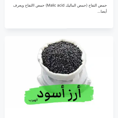
حمض التفاح (حمض الماليك Malic acid) حمض االتفاح ويعرف
أيضا…