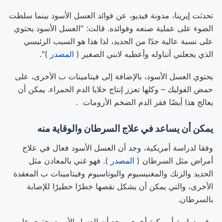
تحدثت إيرينا، مدونة فيديو، عن فوائد العسل الأسود بينما سلطت
الضوء على عملية صنعه وفوائده. قالت: "العسل الأسود يحتوي
على نسبة عالية جدًا من الحديد، لذا هذا هو السبب الرئيسي
الذي يجعلني أتناوله وأعطيه لابني الصغير (
المصدر
)".
يحتوي العسل الأسود، بالإضافة إلى فيتامينات ب الأخرى، على
حمض الفوليك – وكلها تعزز إنتاج خلايا الدم الحمراء. يمكن أن
يعالج هذا أيضًا فقر الدم الضخم الأرومات .
يمكن أن يساعد في علاج السرطان والوقاية منه
وفقا لدراسة أمريكية، وجد أن العسل الأسود فعال في علاج
أمراض مثل السرطان (
المصدر
). فهو غني بالمعادن مثل
الحديد والزنك والمغنيسيوم والبوتاسيوم وفيتامينات ب المعقدة
الأخرى، والتي يمكن أن يشكل نقصها خطرًا خطيرًا للإصابة
بالسرطان.
وفي دراسة أمريكية أخرى، وجد أن العسل الأسود يحتوي على