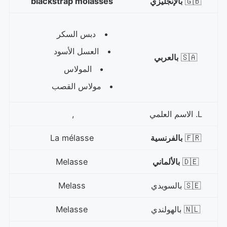
🇬🇧
بالإنجليزي
blackstrap molasses
دبس السكر
العسل الأسود
🇸🇦
بالعربي
المولاس
مولاس القصب
L. الاسم العلمي
,
🇫🇷
بالفرنسية
La mélasse
🇩🇪
بالألماني
Melasse
🇸🇪 بالسويدي
Melass
🇳🇱 بالهولندي
Melasse