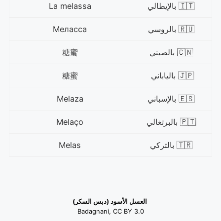
🇮🇹 بالإيطالي
La melassa
🇷🇺 بالروسي
Меласса
🇨🇳 بالصيني
糖蜜
🇯🇵 بالياباني
糖蜜
🇪🇸 بالإسباني
Melaza
🇵🇹 بالبرتغالي
Melaço
🇹🇷 بالتركي
Melas
العسل الأسود (دبس السكر)
Badagnani, CC BY 3.0