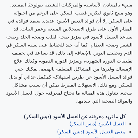
مليء بالمعادن الأساسية والمركبات النشطة بيولوجيًا المفيدة.
وهو منتج ثانوي لتكرير قصب السكر. على الرغم من احتوائه
على السكر، إلا أن فوائد الدبس الأسود عديدة. تعتمد فوائده في
المقام الأول على طرق الاستخلاص المتبعة وعمر النبات. قد
يساعد العسل الأسود في تعزيز صحة القلب وصحة الجلد وصحة
الشعر وصحة العظام. كما أنه جيد للحفاظ على نسبة السكر في
الدم وتخفيف التوتر. بالإضافة إلى ذلك، قد يساعد في تخفيف
تقلصات الدورة الشهرية، وتعزيز الدورة الدموية وكذلك علاج
الإمساك وغيرها من المشاكل المتعلقة بالهضم. يمكنك جني
فوائد العسل الأسود عن طريق استهلاكه كمكمل غذائي أو بديل
للسكر. ومع ذلك، الاستهلاك المفرط يمكن أن يسبب مشاكل
صحية. تتناول هذه المقالة ما تحتاج لمعرفته حول العسل الأسود
والفوائد الصحية التي يقدمها.
كل ما تريد معرفته عن العسل الأسود (دبس السكر)
العسل الأسود (دبس السكر)
معنى العسل الأسود (دبس السكر)