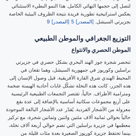
لتصل إلى حجمها النهائي الكامل. هذا النمو البطيء الاستثنائي
يعكس استراتيجية تطورية فريدة نتيجة الظروف البيئية الخاصة
بجزيرتي السيشل.
[المصدر] 5
[المصدر] 9
التوزيع الجغرافي والموطن الطبيعي
الموطن الحصري والانتواع
تنحصر شجرة جوز الهند البحري بشكل حصري في جزيرتي
براسلين وكوريوز في جمهورية السيشل، وهما تقعان في
المحيط الهندي شرق القارة الأفريقية. قبل وصول الإنسان إلى
هذه الجزر، كانت هذه النخلة تشكّل غابات أحادية الهيمنة ضخمة
ومترامية الأطراف. حالياً، تقتصر التجمعات الطبيعية الرئيسية
على أربع مجموعات سكانية أساسية بالإضافة إلى عدة بقع
معزولة من الأشجار الفردية. يُقدّر عدد الأشجار البالغة الموجودة
حالياً بحوالي ثمانية آلاف مئتين واثنين وثمانين شجرة، مع تركيز
معظمها في جزيرة براسلين التي تضم حوالي أربعة آلاف نخلة،
بينما تحتفظ جزيرة كوريوز الصغيرة بعدة مئات قليلة من