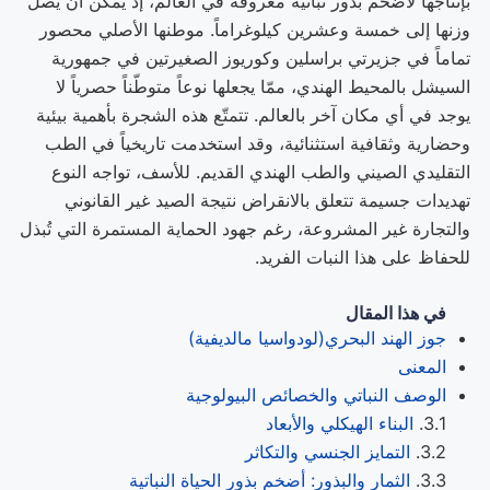
بإنتاجها لأضخم بذور نباتية معروفة في العالم، إذ يمكن أن يصل
وزنها إلى خمسة وعشرين كيلوغراماً. موطنها الأصلي محصور
تماماً في جزيرتي براسلين وكوريوز الصغيرتين في جمهورية
السيشل بالمحيط الهندي، ممّا يجعلها نوعاً متوطّناً حصرياً لا
يوجد في أي مكان آخر بالعالم. تتمتّع هذه الشجرة بأهمية بيئية
وحضارية وثقافية استثنائية، وقد استخدمت تاريخياً في الطب
التقليدي الصيني والطب الهندي القديم. للأسف، تواجه النوع
تهديدات جسيمة تتعلق بالانقراض نتيجة الصيد غير القانوني
والتجارة غير المشروعة، رغم جهود الحماية المستمرة التي تُبذل
للحفاظ على هذا النبات الفريد.
في هذا المقال
جوز الهند البحري(لودواسيا مالديفية)
المعنى
الوصف النباتي والخصائص البيولوجية
البناء الهيكلي والأبعاد
التمايز الجنسي والتكاثر
الثمار والبذور: أضخم بذور الحياة النباتية