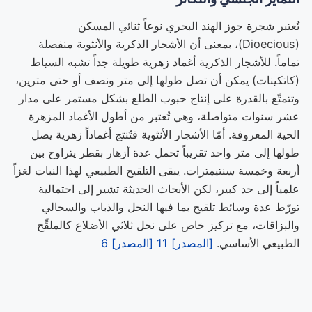
تُعتبر شجرة جوز الهند البحري نوعاً ثنائي المسكن
(Dioecious)، بمعنى أن الأشجار الذكرية والأنثوية منفصلة
تماماً. للأشجار الذكرية أغماد زهرية طويلة جداً تشبه السياط
(كاتكينات) يمكن أن تصل طولها إلى متر ونصف أو حتى مترين،
وتتمتّع بالقدرة على إنتاج حبوب الطلع بشكل مستمر على مدار
عشر سنوات متواصلة، وهي تُعتبر من أطول الأغماد المزهرة
الحية المعروفة. أمّا الأشجار الأنثوية فتُنتج أغماداً زهرية يصل
طولها إلى متر واحد تقريباً تحمل عدة أزهار بقطر يتراوح بين
أربعة وخمسة سنتيمترات. يبقى التلقيح الطبيعي لهذا النبات لغزاً
علمياً إلى حد كبير، لكن الأبحاث الحديثة تشير إلى احتمالية
تورّط عدة وسائط تلقيح بما فيها النحل والذباب والسحالي
والبزاقات، مع تركيز خاص على نحل ثلاثي الأضلاع كالملقِّح
الطبيعي الأساسي.
[المصدر] 11
[المصدر] 6