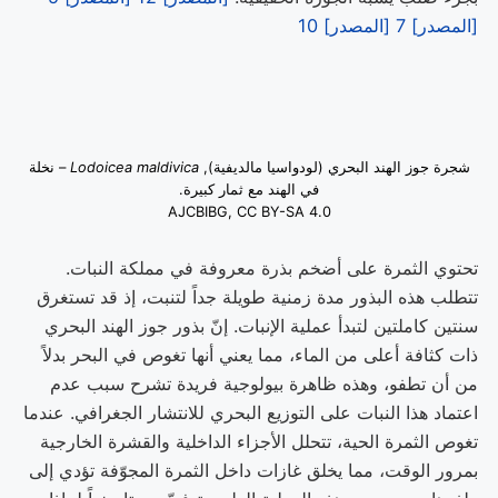
[المصدر] 7
[المصدر] 10
شجرة جوز الهند البحري (لودواسيا مالديفية),
Lodoicea maldivica
– نخلة
في الهند مع ثمار كبيرة.
AJCBIBG, CC BY-SA 4.0
تحتوي الثمرة على أضخم بذرة معروفة في مملكة النبات.
تتطلب هذه البذور مدة زمنية طويلة جداً لتنبت، إذ قد تستغرق
سنتين كاملتين لتبدأ عملية الإنبات. إنّ بذور جوز الهند البحري
ذات كثافة أعلى من الماء، مما يعني أنها تغوص في البحر بدلاً
من أن تطفو، وهذه ظاهرة بيولوجية فريدة تشرح سبب عدم
اعتماد هذا النبات على التوزيع البحري للانتشار الجغرافي. عندما
تغوص الثمرة الحية، تتحلل الأجزاء الداخلية والقشرة الخارجية
بمرور الوقت، مما يخلق غازات داخل الثمرة المجوّفة تؤدي إلى