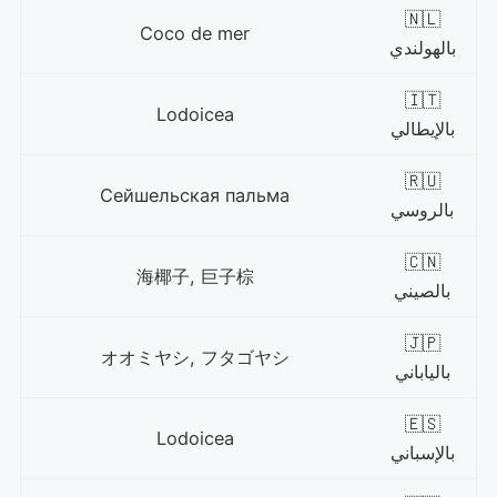
🇳🇱
Coco de mer
بالهولندي
🇮🇹
Lodoicea
بالإيطالي
🇷🇺
Сейшельская пальма
بالروسي
🇨🇳
海椰子, 巨子棕
بالصيني
🇯🇵
オオミヤシ, フタゴヤシ
بالياباني
🇪🇸
Lodoicea
بالإسباني