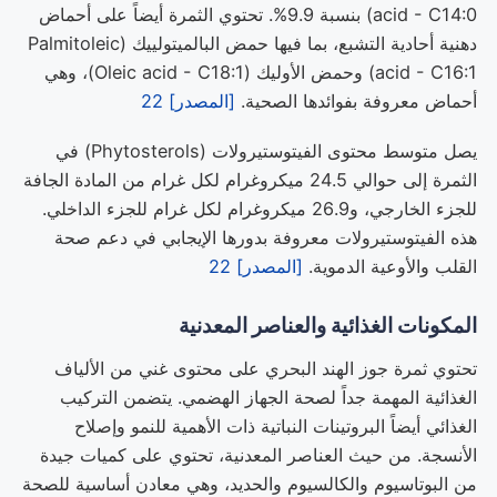
acid - C14:0) بنسبة 9.9%. تحتوي الثمرة أيضاً على أحماض
دهنية أحادية التشبع، بما فيها حمض البالميتولييك (Palmitoleic
acid - C16:1) وحمض الأوليك (Oleic acid - C18:1)، وهي
أحماض معروفة بفوائدها الصحية.
[المصدر] 22
يصل متوسط محتوى الفيتوستيرولات (Phytosterols) في
الثمرة إلى حوالي 24.5 ميكروغرام لكل غرام من المادة الجافة
للجزء الخارجي، و26.9 ميكروغرام لكل غرام للجزء الداخلي.
هذه الفيتوستيرولات معروفة بدورها الإيجابي في دعم صحة
القلب والأوعية الدموية.
[المصدر] 22
المكونات الغذائية والعناصر المعدنية
تحتوي ثمرة جوز الهند البحري على محتوى غني من الألياف
الغذائية المهمة جداً لصحة الجهاز الهضمي. يتضمن التركيب
الغذائي أيضاً البروتينات النباتية ذات الأهمية للنمو وإصلاح
الأنسجة. من حيث العناصر المعدنية، تحتوي على كميات جيدة
من البوتاسيوم والكالسيوم والحديد، وهي معادن أساسية للصحة