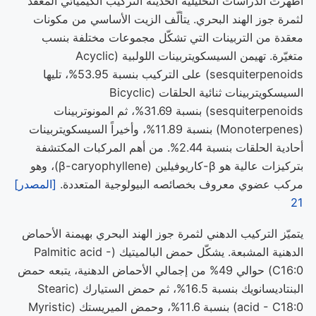
أظهرت الدراسات التحليلية الحديثة التركيب الكيميائي المعقد
لثمرة جوز الهند البحري. يتألّف الزيت الأساسي من مكونات
معقدة من التربينات التي تشكّل مجموعات مختلفة بنسب
متغيّرة. تهيمن السيسكويتربينات اللولبية (Acyclic
sesquiterpenoids) على التركيب بنسبة 53.95%، تليها
السيسكويتربينات ثنائية الحلقات (Bicyclic
sesquiterpenoids) بنسبة 31.69%، ثم المونوتربينات
(Monoterpenes) بنسبة 11.89%، وأخيراً السيسكويتربينات
أحادية الحلقات بنسبة 2.44%. من أهم المركبات المكتشفة
بتركيزات عالية هو β-كاريوفيلين (β-caryophyllene)، وهو
مركب عضوي معروف بخصائصه البيولوجية المتعددة.
[المصدر]
21
يتميّز التركيب الدهني لثمرة جوز الهند البحري بهيمنة الأحماض
الدهنية المشبعة. يشكّل حمض البالميتيك (Palmitic acid -
C16:0) حوالي 49% من إجمالي الأحماض الدهنية، يتبعه حمض
البنتاديسانويك بنسبة 16.5%، ثم حمض الستيارك (Stearic
acid - C18:0) بنسبة 11.6%، وحمض الميريستك (Myristic