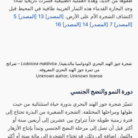
طفوها من جديد، وهذه العملية الطبيعية فسّرت تاريخياً لماذا
وجد البحارة القدماء هذه الثمار الغريبة طافية في المحيط قبل
اكتشاف الشجرة الأم على الأرض.
[المصدر] 13
[المصدر] 5
[المصدر] 7
[المصدر] 14
[المصدر] 16
شجرة جوز الهند البحري (لودواسيا مالديفية),
Lodoicea maldivica
– شرائح
من ثمرة جوز الهند البحري المعروفة.
Unknown author, Unknown license
دورة النمو والنضج الجنسي
تتميّز شجرة جوز الهند البحري بدورة حياة استثنائية من حيث
طولها ومراحلها المختلفة. الشجرة الصغيرة من البذرة تحتاج إلى
فترة زمنية طويلة جداً تتراوح بين عشرين إلى أربعين سنة أو
أكثر قبل أن تصل إلى مرحلة النضج الجنسي وتبدأ بإنتاج الأزهار
والثمار. إضافة إلى ذلك، قد تحتاج الشجرة إلى مائة سنة أو أكثر