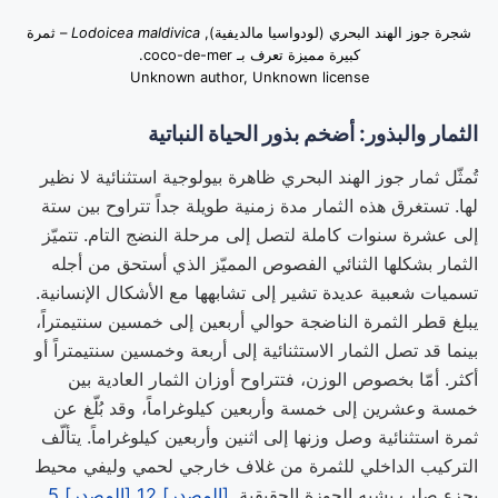
شجرة جوز الهند البحري (لودواسيا مالديفية),
Lodoicea maldivica
– ثمرة
كبيرة مميزة تعرف بـ coco-de-mer.
Unknown author, Unknown license
الثمار والبذور: أضخم بذور الحياة النباتية
تُمثّل ثمار جوز الهند البحري ظاهرة بيولوجية استثنائية لا نظير
لها. تستغرق هذه الثمار مدة زمنية طويلة جداً تتراوح بين ستة
إلى عشرة سنوات كاملة لتصل إلى مرحلة النضج التام. تتميّز
الثمار بشكلها الثنائي الفصوص المميّز الذي أستحق من أجله
تسميات شعبية عديدة تشير إلى تشابهها مع الأشكال الإنسانية.
يبلغ قطر الثمرة الناضجة حوالي أربعين إلى خمسين سنتيمتراً،
بينما قد تصل الثمار الاستثنائية إلى أربعة وخمسين سنتيمتراً أو
أكثر. أمّا بخصوص الوزن، فتتراوح أوزان الثمار العادية بين
خمسة وعشرين إلى خمسة وأربعين كيلوغراماً، وقد بُلّغ عن
ثمرة استثنائية وصل وزنها إلى اثنين وأربعين كيلوغراماً. يتألّف
التركيب الداخلي للثمرة من غلاف خارجي لحمي وليفي محيط
بجزء صلب يشبه الجوزة الحقيقية.
[المصدر] 12
[المصدر] 5