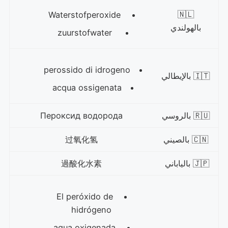
🇳🇱
Waterstofperoxide
بالهولندي
zuurstofwater
perossido di idrogeno
🇮🇹 بالإيطالي
acqua ossigenata
🇷🇺 بالروسي
Пероксид водорода
🇨🇳 بالصيني
过氧化氢
🇯🇵 بالياباني
過酸化水素
El peróxido de
hidrógeno
agua oxigenada