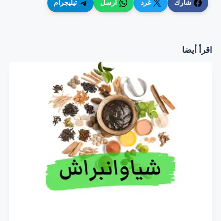
شارك
غرد
أرسل
تيليجرام
اقرأ أيضا