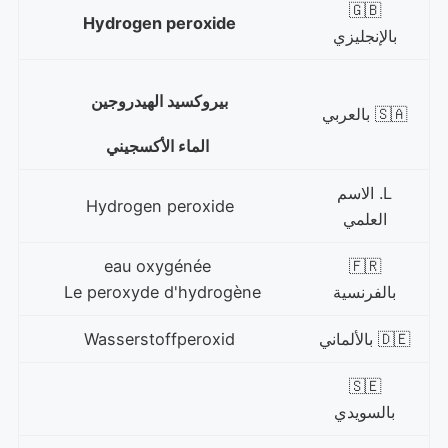
🇬🇧
Hydrogen peroxide
بالإنجليزي
بيروكسيد الهيدروجين
🇸🇦 بالعربي
الماء الأكسجيني
L. الاسم
Hydrogen peroxide
العلمي
oxygénée
eau
🇫🇷
بالفرنسية
peroxyde d'hydrogène
Le
🇩🇪 بالألماني
Wasserstoffperoxid
🇸🇪
بالسويدي