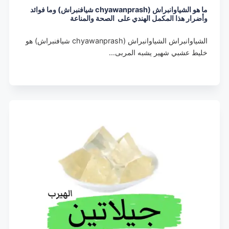
ما هو الشياوانبراش (chyawanprash شيافنبراش) وما فوائد
وأضرار هذا المكمل الهندي على الصحة والمناعة
الشياوانبراش الشياوانبراش (chyawanprash شيافنبراش) هو
خليط عشبي شهير يشبه المربى…