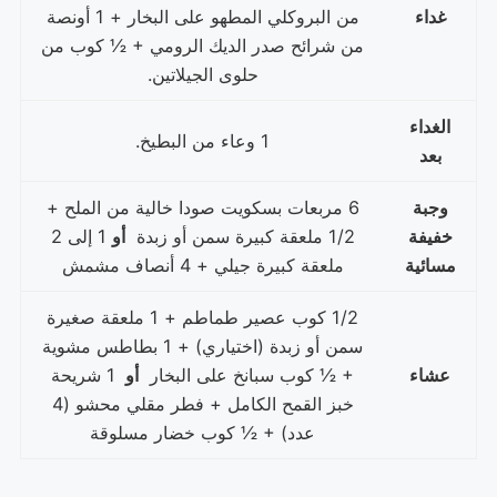
غداء
من البروكلي المطهو ​​على البخار + 1 أونصة
من شرائح صدر الديك الرومي + ½ كوب من
حلوى الجيلاتين.
الغداء
1 وعاء من البطيخ.
بعد
وجبة
6 مربعات بسكويت صودا خالية من الملح +
خفيفة
1/2 ملعقة كبيرة سمن أو زبدة
أو
1 إلى 2
مسائية
ملعقة كبيرة جيلي + 4 أنصاف مشمش
1/2 كوب عصير طماطم + 1 ملعقة صغيرة
سمن أو زبدة (اختياري) + 1 بطاطس مشوية
عشاء
+ ½ كوب سبانخ على البخار
أو
1 شريحة
خبز القمح الكامل + فطر مقلي محشو (4
عدد) + ½ كوب خضار مسلوقة