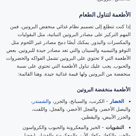
الأطعمة لتناول الطعام
إذا كنت تتطلع إلى تصميم نظام غذائي منخفض البروتين، فمن
المهم التركيز على مصادر البروتين النباتية، مثل البقوليات
والمكسرات والبذور. يمكنك أيضًا دمج مصادر غير اللحوم مثل
التوفو والتيمبيه والسيتان والتي تعد مصادر جيدة للبروتين. بعض
الأطعمة التي لا تحتوي على البروتين تشمل الفواكه والخضروات
والحبوب. يجب عليك تناول الأطعمة التي تحتوي على نسبة
منخفضة من البروتين ولها قيمة غذائية جيدة. وهنا القائمة:
الأطعمة منخفضة البروتين
الخضار
- الكرنب، والسبانخ، والجزر،
والشمندر
،
والبصل الأخضر، والفجل الأخضر، والفجل، واللفت،
والجزر الأبيض، واليقطين.
النشويات
- الخبز والمعكرونة والحبوب والكرواسون
والخبز والكعك وكعك الأرز والمعكرونة والفشار. (يفضل