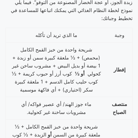
زبدة الجوز، أو عجة الخضار المصنوعة من التوفو". فيما يلي
نموذج لخطة النظام الغذائي التي يمكنك اتباعها للمساعدة في
تخطيط وجباتك:
وجبة
ما الذي تريد أن تأكله
شريحة واحدة من خبز القمح الكامل
(محمص) + ½ ملعقة كبيرة سمن أو زبدة +
1 بيضة أو بديل البيض + مشروب ساخن غير
إفطار
كحولي
أو ½
كوب أرز أو حبوب كريمة + ½
كوب حليب كامل الدسم + 1 ملعقة كبيرة
سكر (اختياري) + أي فاكهة موسمية
منتصف
ماء جوز الهند/ أي عصير فواكه/ أي
الصباح
مشروبات ساخنة غير كحولية.
شريحة واحدة من خبز القمح الكامل + ½
ملعقة كبيرة من السمن
أو
الزبدة + ½ كوب