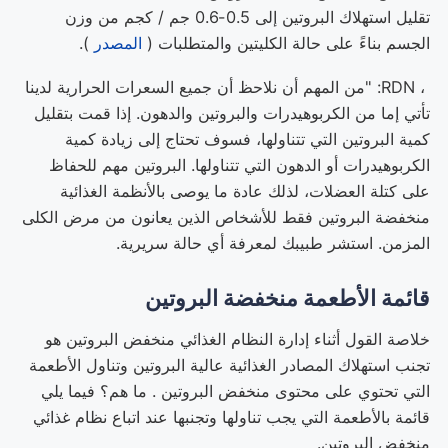
تقليل استهلاك البروتين إلى 0.5-0.6 جم / كجم من وزن
الجسم بناءً على حالة الكليتين والمتطلبات (
المصدر
).
، RDN: "من المهم أن نلاحظ أن جميع السعرات الحرارية لدينا
تأتي إما من الكربوهيدرات والبروتين والدهون. إذا قمت بتقليل
كمية البروتين التي تتناولها، فسوف تحتاج إلى زيادة كمية
الكربوهيدرات أو الدهون التي تتناولها. البروتين مهم للحفاظ
على كتلة العضلات، لذلك عادة ما يوصى بالأنظمة الغذائية
منخفضة البروتين فقط للأشخاص الذين يعانون من مرض الكلى
المزمن. استشر طبيبك لمعرفة أي حالة سريرية.
قائمة الأطعمة منخفضة البروتين
خلاصة القول أثناء إدارة النظام الغذائي منخفض البروتين هو
تجنب استهلاك المصادر الغذائية عالية البروتين وتناول الأطعمة
التي تحتوي على محتوى منخفض البروتين . ما هم؟ فيما يلي
قائمة بالأطعمة التي يجب تناولها وتجنبها عند اتباع نظام غذائي
منخفض البروتين.