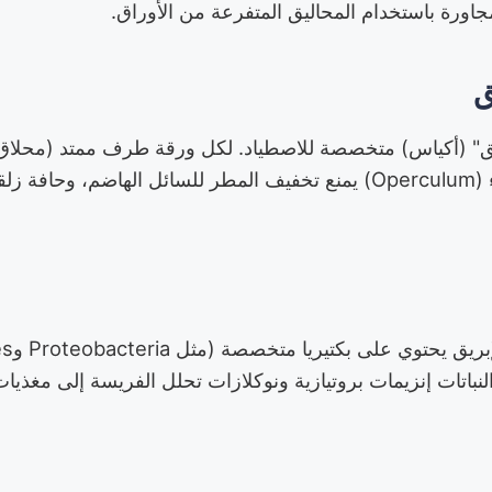
جاورة باستخدام المحاليق المتفرعة من الأوراق.
ق
اريق" (أكياس) متخصصة للاصطياد. لكل ورقة طرف ممتد (محلاق
الإبريق الذي يتميز بغطاء (Operculum) يمنع تخفيف المطر للسائل الها
نباتات إنزيمات بروتيازية ونوكلازات تحلل الفريسة إلى مغذيا