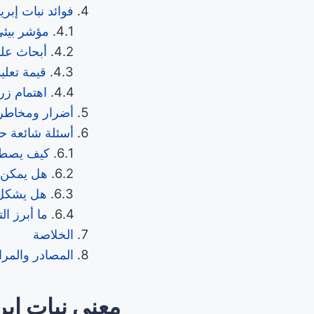
فوائد نبات إبري
مؤشر بيئ
أبحاث علم
قيمة تعلي
اهتمام زر
أضرار ومخاطر
أسئلة شائعة حو
كيف يصطا
هل يمكن 
هل يشكل خ
ما أبرز ال
الخلاصة
المصادر والمرا
معنى نبات إبر