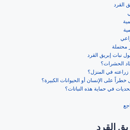
ق القرد
ي
ية
مية
اعي
 محتملة
ل نبات إبريق القرد
د الحشرات؟
زراعته في المنزل؟
طراً على الإنسان أو الحيوانات الكبيرة؟
تحديات في حماية هذه النباتات؟
جع
يق القرد