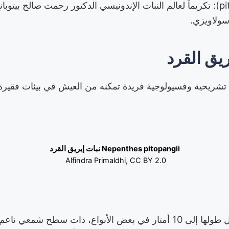
• "بيتوبانجي" (pitopangii): تكريماً لعالم النبات الإندونيسي الدكتور رحمت صالح
سولاويزي.
يق القرد
ات تشريحية وفسيولوجية فريدة تمكنه من العيش في بيئات فقيرة 
Nepenthes pitopangii نبات إبريق القرد
Alfindra Primaldhi, CC BY 2.0
ساق رفيعة متسلقة يصل طولها إلى 10 أمتار في بعض الأنواع، ذات سطح 