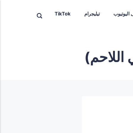
ى اليوتيوب
تيليجرام
TikTok
 اللاحم)