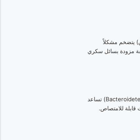
) يتضخم مشكلاً
ضم، وحافة زلقة مزودة بسائل سكري
سائل إنزيمي في قاع الإبريق يحتوي على بكتيريا متخصصة (مثل Proteobacteria وBacteroidetes) تساعد
ت قابلة للامتصاص.