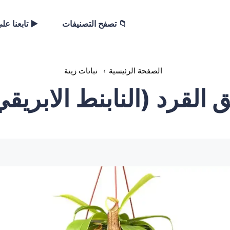
📁 تصفح التصنيفات
▶️ تابعنا عل
الصفحة الرئيسية
›
نباتات زينة
ق القرد (النابنط الابريقي