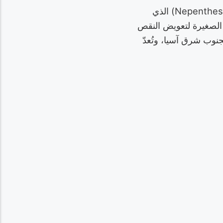
نبات إبريق القرد (Nepenthes pitopangii) هو نوع نباتي لاحم ينتمي لجنس النابنط (Nepenthes) الذي
ائنات الصغيرة لتعويض النقص
جنوب شرق آسيا، وتُعدّ