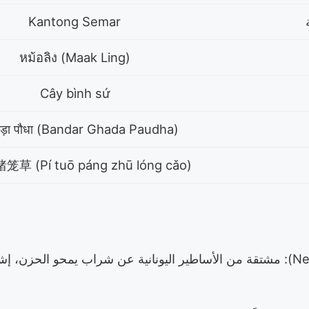
Kantong Semar
หม้อลิง (Maak Ling)
Cây bình sứ
घड़ा पौधा (Bandar Ghada Paudha)
 (Pí tuō páng zhū lóng cǎo)
• "نابنطس" (Nepenthes): مشتقة من الأساطير اليونانية عن شراب يمحو الحز