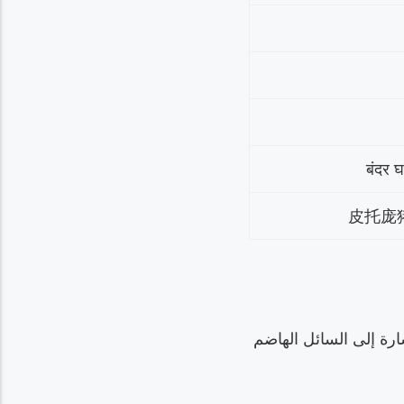
बंदर 
皮托庞猪笼草
ن، إشارة إلى السائل الهاضم