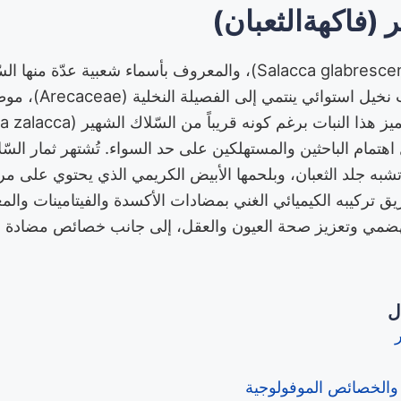
ر (فاكهةالثعبان)
نبات السّلاك الصّغير (Salacca glabrescens)، والمعروف بأسماء شعبية 
الثعبان الآسيوية، هو نبات 
اهتمام الباحثين والمستهلكين على حد السواء. تُشتهر ثمار السّل
شبه جلد الثعبان، وبلحمها الأبيض الكريمي الذي يحتوي على مر
ق تركيبه الكيميائي الغني بمضادات الأكسدة والفيتامينات والم
لهضمي وتعزيز صحة العيون والعقل، إلى جانب خصائص مضادة ل
ل
 والخصائص الموفولوجية