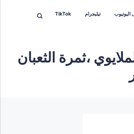
ى اليوتيوب
تيليجرام
TikTok
ملايوي ،ثمرة الثعبان
ر