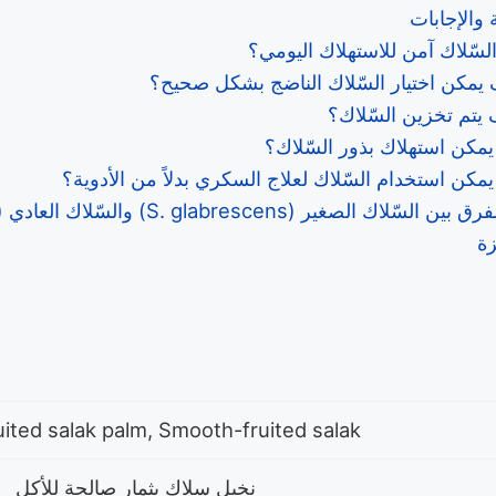
 والإجابات
سّلاك آمن للاستهلاك اليومي؟
يمكن اختيار السّلاك الناضج بشكل صحيح؟
يتم تخزين السّلاك؟
كن استهلاك بذور السّلاك؟
كن استخدام السّلاك لعلاج السكري بدلاً من الأدوية؟
ّلاك الصغير (S. glabrescens) والسّلاك العادي (S. zalacca)؟
زة
uited salak palm, Smooth-fruited salak
نخيل سلاك بثمار صالحة للأكل