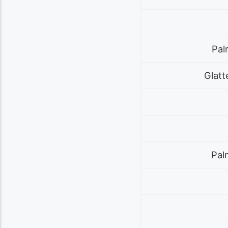
Pal
Glatt
Pal