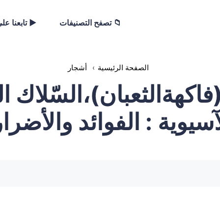
📁 تصفح التصنيفات
▶️ تابعنا عل
الصفحة الرئيسية
›
أشجار
(فاكهةالثعبان)،السّلاك ال
آسيوية : الفوائد والأضرا