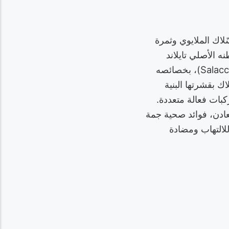
عدّة منها السّلاك الملايوي وثمرة
نخيل استوائي ينتمي إلى الفصيلة النخلية (Arecaceae)، موطنه الأصلي تايلاند
وماليزيا شبه الجزيرة. يتميز هذا النبات برغم كونه قريباً من السّلاك الشهير (Salacca zalacca)، بخصائصه
اك بقشرتها البنية
كبات فعالة متعددة.
عادن، فوائد صحية جمة
لالتهاب ومضادة