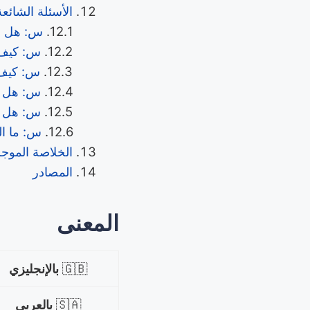
الأسئلة الشائعة
س: هل ال
س: كيف 
س: كيف 
س: هل يم
س: هل يم
س: ما الفرق بين الس
الخلاصة الموج
المصادر
المعنى
🇬🇧
بالإنجليزي
🇸🇦
بالعربي