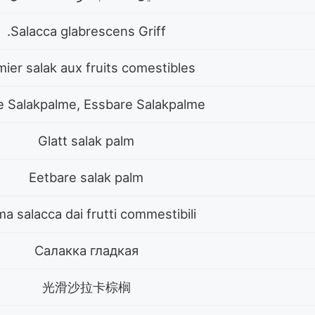
Salacca glabrescens Griff.
mier salak aux fruits comestibles
e Salakpalme, Essbare Salakpalme
Glatt salak palm
Eetbare salak palm
ma salacca dai frutti commestibili
Салакка гладкая
光滑沙拉卡棕榈