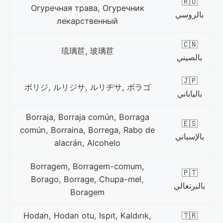
🇷🇺
Огуречная трава, Огуречник
بالروسي
лекарственный
🇨🇳
琉璃苣, 玻璃苣
بالصيني
🇯🇵
ボリジ, ルリジサ, ルリヂサ, ボラゴ
بالياباني
Borraja, Borraja común, Borraga
🇪🇸
común, Borraina, Borrega, Rabo de
بالإسباني
alacrán, Alcohelo
Borragem, Borragem-comum,
🇵🇹
Borago, Borrage, Chupa-mel,
بالبرتغالي
Boragem
Hodan, Hodan otu, Ispıt, Kaldırık,
🇹🇷