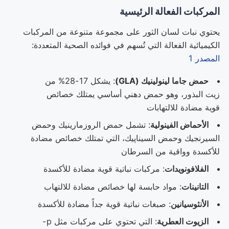
المركبات الفعالة الرئيسية
يحتوي نبات لسان الثور على مجموعة متنوعة من المركبات
الكيميائية الفعالة التي تُسهم في فوائده الصحية المتعددة:
المصدر 1
حمض جاما لينولينيك (GLA)
: يشكل 17-28% من
زيت البذور، وهو حمض دهني أساسي يمتلك خصائص
قوية مضادة للالتهابات
الأحماض الفينولية
: تشمل حمض الروزمارينيك وحمض
السيرنجيك وحمض السيناپيك، التي تمتلك خصائص مضادة
للأكسدة وواقية من السرطان
الفلافونويدات
: مركبات نباتية قوية مضادة للأكسدة
التانينات
: مواد حابسة لها خصائص مضادة للالتهاب
الأنثوسيانين
: صبغات نباتية قوية جداً مضادة للأكسدة
الزيوت العطرية
: التي تحتوي على مركبات مثل p-