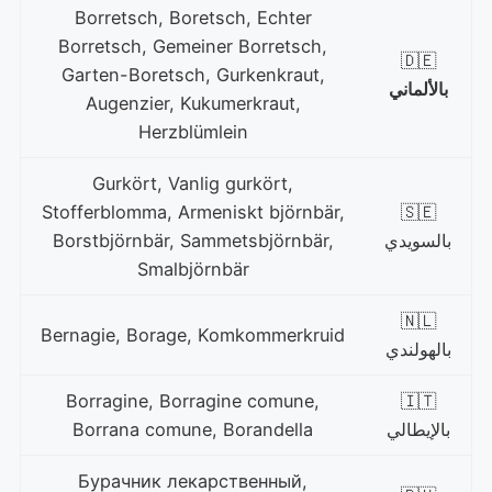
Borretsch, Boretsch, Echter
Borretsch, Gemeiner Borretsch,
🇩🇪
Garten-Boretsch, Gurkenkraut,
بالألماني
Augenzier, Kukumerkraut,
Herzblümlein
Gurkört, Vanlig gurkört,
Stofferblomma, Armeniskt björnbär,
🇸🇪
بالسويدي
Borstbjörnbär, Sammetsbjörnbär,
Smalbjörnbär
🇳🇱
Bernagie, Borage, Komkommerkruid
بالهولندي
Borragine, Borragine comune,
🇮🇹
بالإيطالي
Borrana comune, Borandella
Бурачник лекарственный,