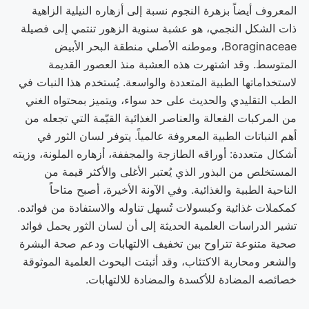
المعروف أيضاً بزهرة النجوم نسبة إلى أزهاره النيلية الزاهية
ذات الشكل النجمي، هو عشبة سنوية الزهور تنتمي إلى فصيلة
Boraginaceae، وموطنه الأصلي منطقة البحر الأبيض
المتوسط. وقد اشتهرت هذه العشبة منذ العصور القديمة
لاستخداماتها الطبية المتعددة والواسعة. يُستخدم هذا النبات في
الطب التقليدي والحديث على حد سواء، ويتميز بمحتواه الغني
من المركبات الفعالة والعناصر الغذائية القيّمة التي تجعله من
أهم النباتات الطبية المعروفة عالمياً. يتوفر لسان الثور في
أشكال متعددة: أوراقه الطازجة والمجففة، أزهاره الملونة، وزيته
المستخلص من البذور الذي يُعتبر الأغلى والأكثر قيمة من
الناحية الطبية والغذائية. وفي الآونة الأخيرة، أصبح متاحاً
كمكملات غذائية وكبسولات تُسهل تناوله والاستفادة من فوائده.
تشير الدراسات العلمية الحديثة إلى أن لسان الثور يحمل فوائد
صحية متنوعة تتراوح بين تخفيف الالتهابات ودعم صحة البشرة
والشعر ومحاربة الاكتئاب، وقد أثبتت البحوث العلمية الموثوقة
خصائصه المضادة للأكسدة والمضادة للالتهابات.