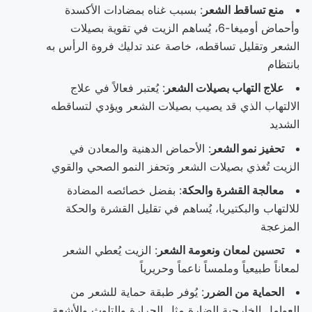
منع تساقط الشعر
: بسبب غناه بمضادات الأكسدة
وأحماض أوميغا-6، يُساهم الزيت في تقوية بصيلات
الشعر وتقليل تساقطه، خاصة عند تدليك فروة الرأس به
بانتظام
علاج التهاب بصيلات الشعر
: يُعتبر فعالاً في علاج
الالتهاب الذي قد يصيب بصيلات الشعر ويؤدي لتساقطه
الشديد
تحفيز نمو الشعر
: الأحماض الدهنية والمعادن في
الزيت تُغذي بصيلات الشعر وتحفز النمو الصحي والقوي
معالجة القشرة والحكة
: بفضل خصائصه المضادة
للالتهاب والبكتيريا، يُساهم في تقليل القشرة والحكة
المزعجة
تحسين لمعان ونعومة الشعر
: الزيت يُعطي الشعر
لمعاناً طبيعياً وملمساً ناعماً وحريرياً
الحماية من الضرر
: يُوفر طبقة حماية للشعر من
العوامل الخارجية الضارة مثل الحرارة والتلوث والأشعة