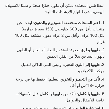
البطاطس المجمّدة يمكن أن تكون خيارًا صحيًا وعمليًا للاستهلاك
اليومي، بشرط اتباع الإرشادات التالية:
اختر المنتجات منخفضة الصوديوم والدهون
: ابحث عن
منتجات بأقل من 600 كيلوجول (150 سعرة حرارية)
لكل 100 غرام، وأقل من 2 غرام دهون مشبّعة لكل 100
غرام
طهيها بطرق صحية
: استخدم البخار أو الخبز أو الطهي
بالهواء الساخن بدلاً من القلي العميق
طهيها إلى اللون الذهبي
: وليس البني الداكن لتقليل
مركب الأكريلاميد
تأكد من التجميز والتخزين السليم
: احتفظ بها في درجة
حرارة -18°س أو أقل
طهيها بالكامل
: تأكد من طهيها بالكامل قبل الاستهلاك،
خاصة للأطفال والحوامل
استشارة الطبيب
: إذا كنت تعاني من حالات صحية