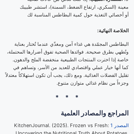
معينة (السكري، ارتفاع الضغط، السمنة)، استشر طبيبك
أو أخصائي التغذية حول كمية البطاطس المناسبة لك
الخلاصة النهائية:
البطاطس المجمّدة هي غذاء آمن ومغذّي عندما تُختار بعناية
وتُطهي بطرق صحيحة. فوائدها الصحية تفوق أضرارها المحتملة،
خاصة إذا اخترت المنتجات الطبيعية منخفضة الملح والدهون.
كما أنها خيار عملي واقتصادي للعديد من الأسر، وتساهم في
تقليل الفضلات الغذائية. ومع ذلك، يجب أن تكون استهلاكاً معتدلاً
وجزءاً من نظام غذائي متوازن متنوع.
المراجع والمصادر العلمية
المصدر 1
KitchenJournal. (2025). Frozen vs Fresh:
Uncovering the Nutritional Truth About Potatoes.