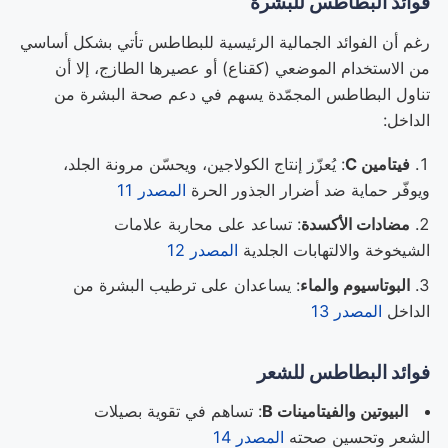
فوائد البطاطس للبشرة
رغم أن الفوائد الجمالية الرئيسية للبطاطس تأتي بشكل أساسي
من الاستخدام الموضعي (كقناع) أو عصيرها الطازج، إلا أن
تناول البطاطس المجمّدة يسهم في دعم صحة البشرة من
الداخل:
فيتامين C
: يُعزّز إنتاج الكولاجين، ويحسّن مرونة الجلد،
ويوفّر حماية ضد أضرار الجذور الحرة
المصدر 11
مضادات الأكسدة
: تساعد على محاربة علامات
الشيخوخة والالتهابات الجلدية
المصدر 12
البوتاسيوم والماء
: يساعدان على ترطيب البشرة من
الداخل
المصدر 13
فوائد البطاطس للشعر
البيوتين والفيتامينات B
: تساهم في تقوية بصيلات
الشعر وتحسين صحته
المصدر 14