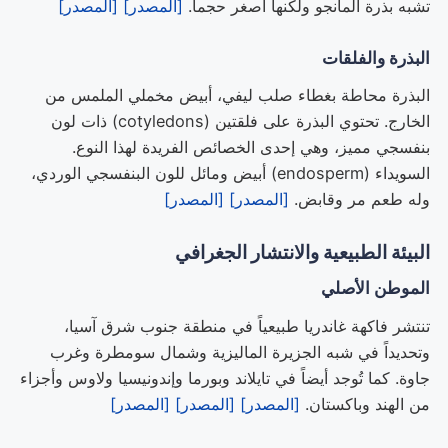
تشبه بذرة المانجو ولكنها أصغر حجماً.
[المصدر]
[المصدر]
البذرة والفلقات
البذرة محاطة بغطاء صلب ليفي، أبيض مخملي الملمس من
الخارج. تحتوي البذرة على فلقتين (cotyledons) ذات لون
بنفسجي مميز، وهي إحدى الخصائص الفريدة لهذا النوع.
السويداء (endosperm) أبيض ومائل للون البنفسجي الوردي،
وله طعم مر وقابض.
[المصدر]
[المصدر]
البيئة الطبيعية والانتشار الجغرافي
الموطن الأصلي
تنتشر فاكهة غاندريا طبيعياً في منطقة جنوب شرق آسيا،
وتحديداً في شبه الجزيرة الماليزية وشمال سومطرة وغرب
جاوة. كما تُوجد أيضاً في تايلاند وبورما وإندونيسيا ولاوس وأجزاء
من الهند وباكستان.
[المصدر]
[المصدر]
[المصدر]