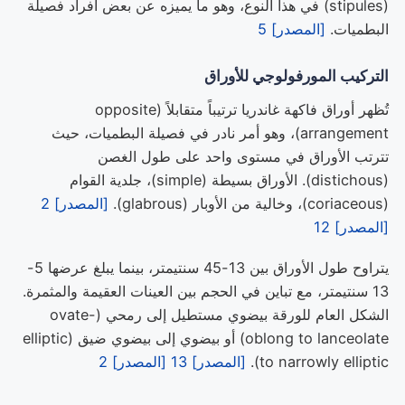
(stipules) في هذا النوع، وهو ما يميزه عن بعض أفراد فصيلة
البطميات.
[المصدر] 5
التركيب المورفولوجي للأوراق
تُظهر أوراق فاكهة غاندريا ترتيباً متقابلاً (opposite
arrangement)، وهو أمر نادر في فصيلة البطميات، حيث
تترتب الأوراق في مستوى واحد على طول الغصن
(distichous). الأوراق بسيطة (simple)، جلدية القوام
(coriaceous)، وخالية من الأوبار (glabrous).
[المصدر] 2
[المصدر] 12
يتراوح طول الأوراق بين 13-45 سنتيمتر، بينما يبلغ عرضها 5-
13 سنتيمتر، مع تباين في الحجم بين العينات العقيمة والمثمرة.
الشكل العام للورقة بيضوي مستطيل إلى رمحي (ovate-
oblong to lanceolate) أو بيضوي إلى بيضوي ضيق (elliptic
to narrowly elliptic).
[المصدر] 13
[المصدر] 2