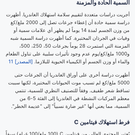
السمية الحادة والمزمنة
أجريت دراسات متعددة لتقييم سلامة استهلاك الغاندريا. أظهرت
دراسة سمية حادة أن إعطاء جرعات تصل إلى 2000 ملغ/كغ
من وزن الجسم لمدة 14 يوماً لم يظهر أي علامات سمية أو
وفيات في الجرذان المختبرة. كما أظهرت دراسة السمية شبه
المزمنة التي استمرت 28 يوماً بجرعات 50، 250، 500،
و1000 ملغ/كغ/يوم عدم وجود تأثيرات سلبية على تناول الطعام
والماء أو وزن الجسم أو الكيمياء الحيوية للبلازما.
[المصدر] 11
أظهرت دراسة أخرى على أوراق الغاندريا أن الجرعات حتى
5000 ملغ/كغ لم تسبب موت الحيوانات المختبرة، لكنها سببت
تساقط شعر طفيف. وفقاً للتصنيف النظري للسمية، تنتمي
معظم المركبات النشطة في الغاندريا إلى الفئة 5-6 من
السمية، مما يعني أنها "غير ضارة نسبياً" إلى "عديمة الخطر".
فرط استهلاك فيتامين C
يُعتبر المحتوى العالي من فيتامين C (100 ملغ/100 غرام) سيفاً