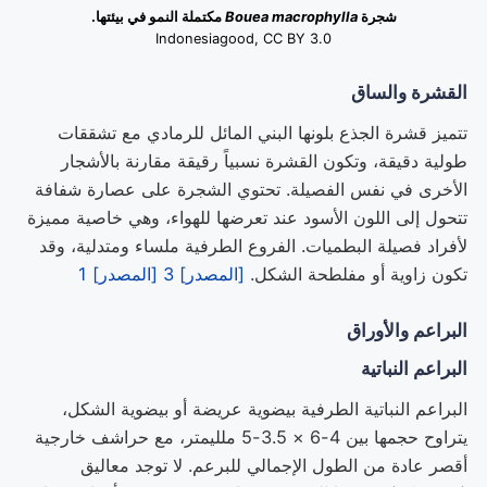
شجرة
Bouea macrophylla
مكتملة النمو في بيئتها.
Indonesiagood, CC BY 3.0
القشرة والساق
تتميز قشرة الجذع بلونها البني المائل للرمادي مع تشققات
طولية دقيقة، وتكون القشرة نسبياً رقيقة مقارنة بالأشجار
الأخرى في نفس الفصيلة. تحتوي الشجرة على عصارة شفافة
تتحول إلى اللون الأسود عند تعرضها للهواء، وهي خاصية مميزة
لأفراد فصيلة البطميات. الفروع الطرفية ملساء ومتدلية، وقد
تكون زاوية أو مفلطحة الشكل.
[المصدر] 3
[المصدر] 1
البراعم والأوراق
البراعم النباتية
البراعم النباتية الطرفية بيضوية عريضة أو بيضوية الشكل،
يتراوح حجمها بين 4-6 × 3.5-5 ملليمتر، مع حراشف خارجية
أقصر عادة من الطول الإجمالي للبرعم. لا توجد معاليق