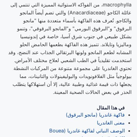
macrophylla، من الفواكه الاستوائية المميزة التي تنتمي إلى
عائلة الكاجو (Anacardiaceae) والتي تضم أيضاً المانجو
والكاجو. تُعرف هذه الفاكهة بأسماء متعددة منها "مانجو
البرقوق" و"البرقوق البورمي" و"المانجو البرقوقي"، وتنمو
بشكل طبيعي في جنوب شرق آسيا، خاصة في إندونيسيا
وماليزيا وتايلاند. تتميز هذه الفاكهة بطعمها الحامض الحلو
المشابه لطعم المانجو ولونها البرتقالي الجذاب عند النضج، وقد
استخدمت تقليدياً في الطب الشعبي لعلاج مختلف الأمراض.
تحتوي الغاندريا على مجموعة متنوعة من المركبات النشطة
بيولوجياً مثل الفلافونويدات والبوليفينولات والتانينات، مما
يجعلها ذات قيمة غذائية وطبية عالية، إلا أن استهلاكها يتطلب
الحذر في بعض الحالات الصحية المعينة.
في هذا المقال
فاكهة غاندريا (مانجو البرقوق)
معنى الغاندريا
الوصف النباتي لفاكهة غاندريا (Bouea