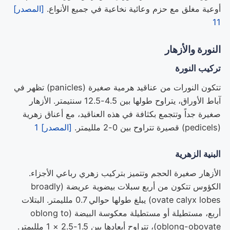
أوعية مغلق مع حزم وعائية نخاعية في جميع الأنواع.
[المصدر]
11
النورة والأزهار
تركيب النورة
تتكون النورات من عناقيد هرمية صغيرة (panicles) تظهر في
آباط الأوراق، يتراوح طولها بين 4.5-12.5 سنتيمتر. الأزهار
صغيرة جداً وتتجمع بكثافة في هذه العناقيد، مع أعناق زهرية
(pedicels) قصيرة تتراوح بين 0-2 ملليمتر.
[المصدر] 1
البنية الزهرية
الأزهار صغيرة الحجم وتتميز بتركيب زهري رباعي الأجزاء.
الكؤوس تتكون من أربع سبلات بيضوية عريضة (broadly
ovate calyx lobes) يبلغ طولها حوالي 0.7 ملليمتر. البتلات
أربع، مستطيلة أو مستطيلة معكوسة البيضة (oblong to
oblong-obovate)، تتراوح أبعادها بين 1.5-2.5 × 1 ملليمتر.