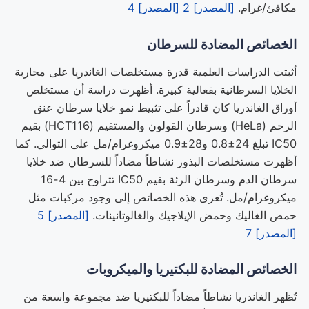
مكافئ/غرام.
[المصدر] 2
[المصدر] 4
الخصائص المضادة للسرطان
أثبتت الدراسات العلمية قدرة مستخلصات الغاندريا على محاربة
الخلايا السرطانية بفعالية كبيرة. أظهرت دراسة أن مستخلص
أوراق الغاندريا كان قادراً على تثبيط نمو خلايا سرطان عنق
الرحم (HeLa) وسرطان القولون والمستقيم (HCT116) بقيم
IC50 تبلغ 24±0.8 و28±0.9 ميكروغرام/مل على التوالي. كما
أظهرت مستخلصات البذور نشاطاً مضاداً للسرطان ضد خلايا
سرطان الدم وسرطان الرئة بقيم IC50 تتراوح بين 4-16
ميكروغرام/مل. تُعزى هذه الخصائص إلى وجود مركبات مثل
حمض الغاليك وحمض الإيلاجيك والغالوتانينات.
[المصدر] 5
[المصدر] 7
الخصائص المضادة للبكتيريا والميكروبات
تُظهر الغاندريا نشاطاً مضاداً للبكتيريا ضد مجموعة واسعة من