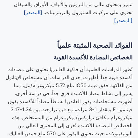
تتميز بمحتوى عالي من البروتين والألياف. الأوراق والسيقان
تحتوي على مركبات الستيرول والتريتربينات.
[المصدر]
[المصدر]
الفوائد الصحية المثبتة علمياً
الخصائص المضادة للأكسدة القوية
تُظهر الدراسات العلمية أن فاكهة الغاندريا تحتوي على مضادات
أكسدة قوية جداً. أظهرت إحدى الدراسات أن مستخلص الإيثانول
من الفاكهة حقق قيمة IC50 تبلغ 5.72 ميكروغرام/مل، مما
يشير إلى نشاط مضاد للأكسدة قوي جداً. في دراسة أخرى،
أظهرت مستخلصات بذور الغاندريا نشاطاً مضاداً للأكسدة يفوق
فيتامين E بمقدار 1-3 مرات، مع قيم تراوحت بين 1.34-3.17
ميكروغرام مكافئ تولوكس/ميكروغرام من المستخلص. هذه
الخصائص المضادة للأكسدة تُعزى إلى المحتوى العالي من
البوليفينولات، حيث تحتوي البذور على 570 ملغ حمض الغاليك