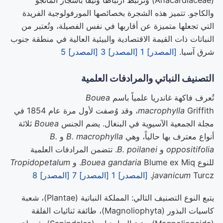
والكاجو. تتميز هذه الشجرة بخصائصها المورفولوجية الفريدة
التي تجعلها متميزة عن أقاربها في نفس الفصيلة، وتُعتبر من
النباتات ذات القيمة الاقتصادية والبيئية العالية في منطقة جنوب
شرق آسيا.
[المصدر] 1
[المصدر] 3
[المصدر] 5
التصنيف النباتي والمرادفات العلمية
تُعرف فاكهة غاندريا علمياً باسم
Bouea
macrophylla
Griffith، وقد وُصفت لأول مرة عام 1854 في
مجلة الجمعية الآسيوية في البنغال. يضم الجنس
Bouea
ثلاثة
أنواع معترف بها حالياً، وهي
B. macrophylla
و
B.
oppositifolia
و
B. poilanei
. تتضمن المرادفات العلمية
للنوع
Blume ex Miq. و
Bouea gandaria
Tropidopetalum
Turcz.
javanicum
[المصدر] 1
[المصدر] 7
[المصدر] 8
يتبع النوع التصنيف التالي: المملكة النباتية (Plantae)، شعبة
كاسيات البذور (Magnoliophyta)، طائفة ثنائيات الفلقة