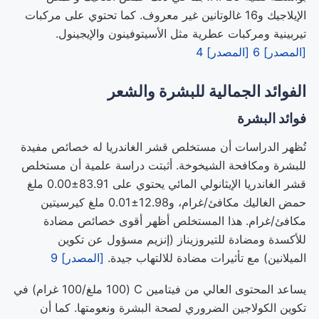
الإيلاجيك و16 غالوتانين غير معروف. كما تحتوي على مركبات
تيربينية ومركبات عطرية مثل الأسيتوفينون والإيجينول.
[المصدر] 6
[المصدر] 4
الفوائد الجمالية للبشرة والشعر
فوائد البشرة
تُظهر الدراسات أن مستخلص قشر الغاندريا له خصائص مفيدة
للبشرة ومكافحة الشيخوخة. أثبتت دراسة علمية أن مستخلص
قشر الغاندريا الإيثانولي المائي يحتوي على 83.91±0.00 ملغ
حمض الغاليك مكافئ/غرام، و12.98±0.01 ملغ كيرسيتين
مكافئ/غرام. هذا المستخلص أظهر أقوى خصائص مضادة
للأكسدة ومضادة للتيروزيناز (إنزيم مسؤول عن تكوين
الميلانين) مع تأثيرات مضادة للالتهاب جيدة.
[المصدر] 9
يساعد المحتوى العالي من فيتامين C (100 ملغ/100 غرام) في
تكوين الكولاجين الضروري لصحة البشرة ونعومتها. كما أن