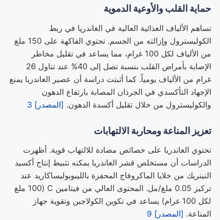
حماية القلب والأوعية الدموية
تساهم الألياف الغذائية العالية في الغاندريا في ربط
الكوليسترول وإزالته من الجسم. تحتوي الفاكهة على 150 ملغ
من الألياف لكل 100 غرام، مما يساعد في تقليل مخاطر
الإصابة بأمراض القلب بنسبة تصل إلى 40% عند تناول 26
غرام من الألياف يومياً. كما أثبتت دراسة أن عصير الغاندريا يمنع
الإجهاد التأكسدي في الجرذان المصابة بارتفاع الدهون
والكوليسترول من خلال تقليل أكسدة الدهون.
[المصدر] 3
تعزيز المناعة ومحاربة الالتهابات
تحتوي الغاندريا على خصائص مضادة للالتهاب قوية. أظهرت
الدراسات أن مستخلص قشر الغاندريا يمكنه تثبيط إنتاج أكسيد
النيتريك من خلايا الماكروفاج المحفزة بالليبوبوليساكاريد عند
تركيز 0.05 ملغ/مل. المحتوى العالي من فيتامين C (100 ملغ
لكل 100 غرام) يساعد في تكوين الكولاجين وتقوية جهاز
المناعة.
[المصدر] 9