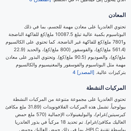
المعادن
تحتوي الغاندريا على معادن مهمة للجسم، بما في ذلك
البوتاسيوم بكمية عالية تبلغ 10087.5 ملغ/كغ للفاكهة الناضجة
و7801 ملغ/كغ للفاكهة غير الناضجة. كما تحتوي على الكالسيوم
(561.4 ملغ/كغ)، والفوسفور (800 ملغ/كغ)، والحديد (22.9
ملغ/كغ)، والصوديوم (90.5 ملغ/كغ). وتحتوي البذور على معادن
مهمة مثل البوتاسيوم والفوسفور والمغنيسيوم والكالسيوم
بتركيزات عالية.
[المصدر] 4
المركبات النشطة
تحتوي الغاندريا على مجموعة متنوعة من المركبات النشطة
بيولوجياً. تشمل هذه المركبات الفلافونويدات (31.89 ملغ مكافئ
كيرسيتين/غرام)، والبوليفينولات الإجمالية (570 ملغ حمض
الغاليك مكافئ/غرام). تم تحديد 18 مركباً في بذور الغاندريا
بواسطة تقنية HPLC، بما في ذلك حمض الغاليك وحمض