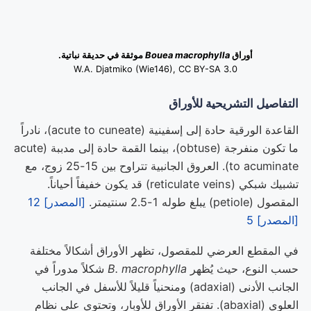
أوراق
Bouea macrophylla
موثقة في حديقة نباتية.
W.A. Djatmiko (Wie146), CC BY-SA 3.0
التفاصيل التشريحية للأوراق
القاعدة الورقية حادة إلى إسفينية (acute to cuneate)، نادراً
ما تكون منفرجة (obtuse)، بينما القمة حادة إلى مدببة (acute
to acuminate). العروق الجانبية تتراوح بين 15-25 زوج، مع
تشبيك شبكي (reticulate veins) قد يكون خفيفاً أحياناً.
المقصول (petiole) يبلغ طوله 1-2.5 سنتيمتر.
[المصدر] 12
[المصدر] 5
في المقطع العرضي للمقصول، تظهر الأوراق أشكالاً مختلفة
حسب النوع، حيث يُظهر
B. macrophylla
شكلاً مدوراً في
الجانب الأدنى (adaxial) ومنحنياً قليلاً للأسفل في الجانب
العلوي (abaxial). تفتقر الأوراق للأوبار، وتحتوي على نظام