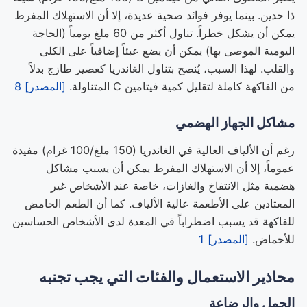
ذا حدين. بينما يوفر فوائد صحية عديدة، إلا أن الاستهلاك المفرط
يمكن أن يشكل خطراً. تناول أكثر من 60 ملغ يومياً (الحاجة
اليومية الموصى بها) يمكن أن يضع عبئاً إضافياً على الكلى
والقلب. لهذا السبب، يُنصح بتناول الغاندريا كعصير طازج بدلاً
من الفاكهة كاملة لتقليل كمية فيتامين C المتناولة.
[المصدر] 8
مشاكل الجهاز الهضمي
رغم أن الألياف العالية في الغاندريا (150 ملغ/100 غرام) مفيدة
عموماً، إلا أن الاستهلاك المفرط يمكن أن يسبب مشاكل
هضمية مثل الانتفاخ والغازات، خاصة عند الأشخاص غير
المعتادين على الأطعمة عالية الألياف. كما أن الطعم الحامض
للفاكهة قد يسبب اضطراباً في المعدة لدى الأشخاص الحساسين
للأحماض.
[المصدر] 1
محاذير الاستعمال والفئات التي يجب تجنبه
الحمل والرضاعة