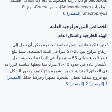
(Magnoliopsida)، رتبة الصابونيات (Sapindales)، فصيلة
البطميات (Anacardiaceae)، جنس
Bouea
، نوع
B.
macrophylla
.
[المصدر] 6
الخصائص المورفولوجية العامة
الهيئة الخارجية والشكل العام
تُعتبر فاكهة غاندريا شجرة دائمة الخضرة يمكن أن تصل إلى
ارتفاع يتراوح بين 25-27 متراً في البيئة الطبيعية، بينما يبلغ
قطر الجذع حوالي 55 سنتيمتراً. في الزراعة المحمية، تظل
الأشجار عادة في حدود 10-15 متراً، مما يجعلها مناسبة للزراعة
في الحدائق المنزلية. تتميز الشجرة بتاج كثيف ومدور الشكل
مع فروع متدلية تعطي الشجرة مظهراً زخرفياً جذاباً.
[المصدر]
1
[المصدر] 2
[المصدر] 5