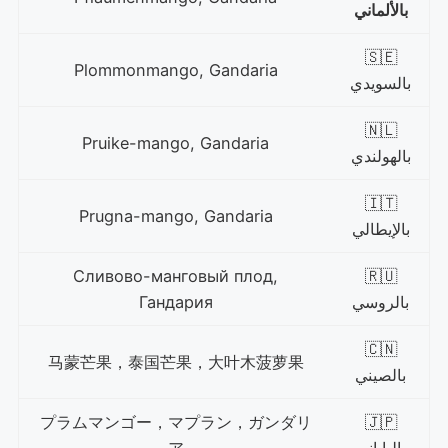
بالألماني
🇸🇪
Plommonmango, Gandaria
بالسويدي
🇳🇱
Pruike-mango, Gandaria
بالهولندي
🇮🇹
Prugna-mango, Gandaria
بالإيطالي
Сливово-манговый плод,
🇷🇺
بالروسي
Гандария
🇨🇳
马蒙芒果，泰国芒果，大叶木菠萝果
بالصيني
プラムマンゴー，マプラン，ガンダリ
🇯🇵
بالياباني
ア