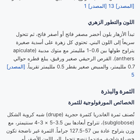
[المصدر] 13
[المصدر] 1
اللون والتطور الزهري
تبدأ الأزهار بلون أخضر مصفر فاتح أو أصفر فاتح، ثم تتحول
سريعاً إلى اللون البني. تحتوي كل زهرة على أسدية صغيرة
يتراوح طولها بين 0.6-1 ملليمتر مع متوك مدببة (apiculate
anthers). القرص الرحيقي صغير ورقيق، يبلغ قطره حوالي
0.7 ملليمتر، والمبيض صغير بقطر 0.5 ملليمتر تقريباً.
[المصدر]
5
الثمرة والبذرة
الخصائص المورفولوجية للثمرة
تُصنف ثمرة الغاندريا كثمرة حجرية (drupe) شبه كروية الشكل
(subglobose)، تتراوح أبعادها بين 3.5-5 × 3-4 سنتيمتر، مع
وزن يتراوح عادة بين 57-127.5 جراماً. الثمرة غير ناضجة تكون
خضراء شاحبة، وعندما تنضج تتحول إلى اللون الأصفر أو