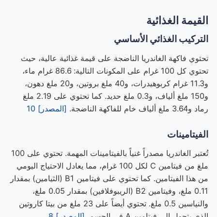
القيمة الغذائية
التركيب الغذائي الأساسي
تحتوي فاكهة الغاندريا الناضجة على قيمة غذائية عالية، حيث
تحتوي كل 100 غرام على المكونات التالية: 86.6 غرام ماء،
و11.3 غرام كربوهيدرات، و40 ملغ بروتين، و20 ملغ دهون،
و150 ملغ ألياف، و0.3 ملغ حديد. كما تحتوي على 2.19 ملغ
رماد و3.64 ملغ ألياف خام للفاكهة الناضجة.
[المصدر] 10
الفيتامينات
تُعتبر الغاندريا مصدراً غنياً بالفيتامينات المهمة. تحتوي على 100
ملغ من فيتامين C لكل 100 غرام، مما يعادل الاحتياج اليومي
من هذا الفيتامين. كما تحتوي على فيتامين B1 (الثيامين) بمقدار
0.11 ملغ، وفيتامين B2 (الريبوفلافين) بمقدار 0.05 ملغ،
والنياسين 0.5 ملغ. تحتوي أيضاً على 23 ملغ من بيتا كاروتين
الذي يتحول إلى فيتامين A في الجسم.
[المصدر] 8