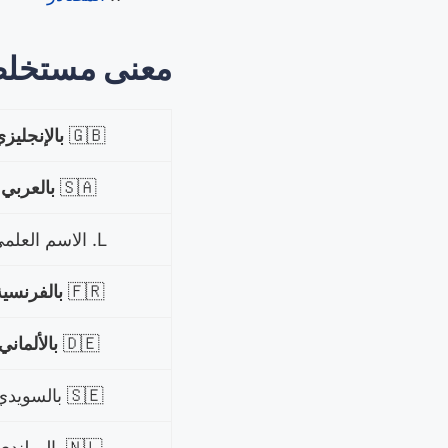
معنى مستخلص
🇬🇧
بالإنجليز
🇸🇦
بالعربي
L. الاسم العلمي
🇫🇷
بالفرنسية
🇩🇪
بالألماني
🇸🇪 بالسويدي
🇳🇱 بالهولندي