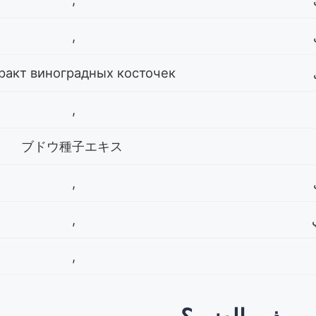
,
Экстракт виноградных косточек
,
ブドウ種子エキス
,
,
,