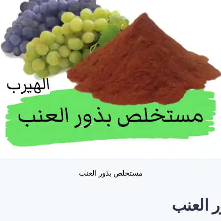
مستخلص بذور العنب
 العنب