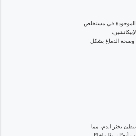
لية الموجودة في مستخلص
مات (OPCs)، والكاتشين، والإبيكاتشين،
ة وصحة الدماغ بشكل
يبطئ تخثر الدم، مما
ًا نزيفًا داخليًا