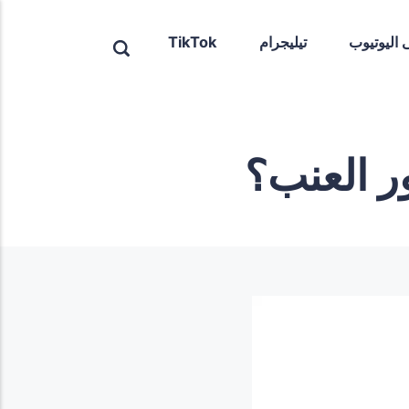
ى اليوتيوب
تيليجرام
TikTok
ر العنب؟