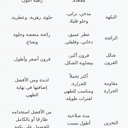
مجعدة.
زاهية اللون.
مدخن، ترابي،
النكهة
حلوة، زهرية، وعطرية.
وحلو قليلا.
عطر عميق،
رائحة منعشة وحلوة
الرائحة
دخاني، وفلفلي.
ونعناع.
شكل
قرون أكبر،
قرون أصغر وأطول.
القرون
بيضاوية الشكل.
أكثر تحملاً
لذيذة ومن الأفضل
مقاومة
للحرارة،
إضافتها في نهاية
الحرارة
ومناسب للطهي
الطهي.
لفترات طويلة.
من الأفضل استخدامه
مدة صلاحية
طازجًا أو بالكامل
التخزين
أطول بسبب
للحصول على نكهة