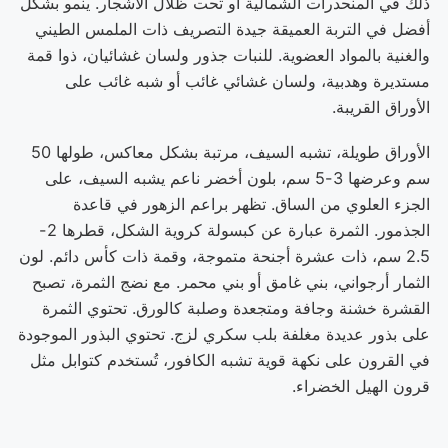
ذلك في المنحدرات الشمالية أو تحت ظلال الأشجار. ينمو بشكل
أفضل في التربة العميقة جيدة التصريف ذات الملمس الطيني
والغنية بالمواد العضوية. للنبات جذور ولسان غشائيان، ذوا قمة
مستديرة وهدبية، ولسان غشائي غائب أو شبه غائب على
الأوراق القريبة.
الأوراق طويلة، تشبه السيف، مرتبة بشكل معاكس، طولها 50
سم وعرضها 3-5 سم، بلون أخضر ناعم يشبه السيف، على
الجزء العلوي من الساق. تظهر براعم الزهور في قاعدة
الجذمور. الثمرة عبارة عن كبسولة كروية الشكل، قطرها 2-
2.5 سم، ذات عشرة أجنحة متموجة، وقمة ذات كأس دائم. لون
الثمار أرجواني، بني غامق أو بني محمر. مع نضج الثمرة، تصبح
القشرة خشنة وجافة ومتجعدة وصلبة كالورق. تحتوي الثمرة
على بذور عديدة مغلفة بلب سكري لزج. تحتوي البذور الموجودة
في القرون على نكهة قوية تشبه الكافور، تُستخدم كتوابل مثل
قرون الهيل الخضراء.