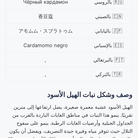
🇷🇺 بالروسي
Чёрный кардамон
🇨🇳 بالصيني
香豆蔻
🇯🇵 بالياباني
アモムム・スブラトゥム
🇪🇸 بالإسباني
Cardamomo negro
🇵🇹 بالبرتغالي
,
🇹🇷 بالتركي
,
وصف وشكل نبات الهيل الأسود
الهيل الأسود عشبة معمرة صغيرة، يصل ارتفاعها إلى مترين
تقريبًا. ينمو هذا النبات في مناطق الغابات الباردة بالقرب من
الجداول الجبلية وأرضيات الغابات الرطبة. ينمو على سفوح
التلال حيث تتوفر مياه وفيرة جيدة التصريف، ويفضل أن يكون