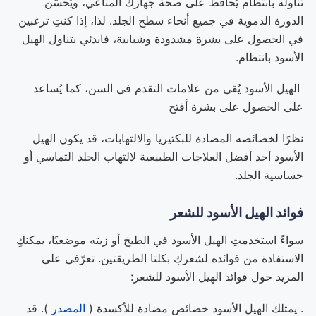
تناوله بانتظام يُحافظ على صحة جهازك المناعي، ويُحسّن
الدورة الدموية في جميع أنحاء سطح الجلد. لذا، إذا كنتِ ترغبين
في الحصول على بشرة مشدودة وشبابية، فابدئي بتناول الهيل
الأسود بانتظام.
الهيل الأسود يُقي من علامات التقدم في السن، كما يُساعد
على الحصول على بشرة أفتح
نظرًا لخصائصه المضادة للبكتيريا والالتهابات، قد يكون الهيل
الأسود أحد أفضل العلاجات الطبيعية لالتهاب الجلد التماسي أو
حساسية الجلد.
فوائد الهيل الأسود للشعر
سواءً استخدمتِ الهيل الأسود في الطبخ أو زيته موضعيًا، يمكنكِ
الاستفادة من فوائده لشعركِ بكلتا الطريقتين. تعرّفي على
المزيد حول فوائد الهيل الأسود للشعر:
. يمتلك الهيل الأسود خصائص مضادة للأكسدة (
المصدر
). قد