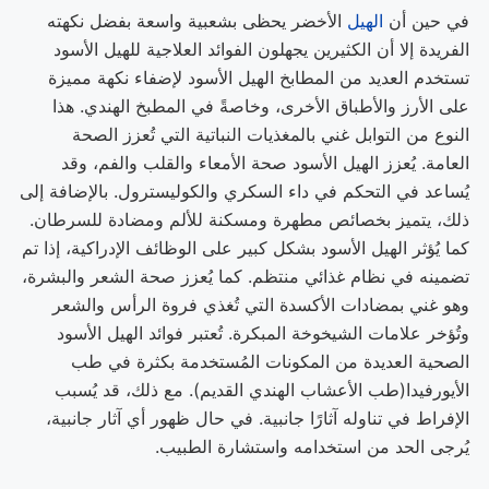
في حين أن
الهيل
الأخضر يحظى بشعبية واسعة بفضل نكهته
الفريدة إلا أن الكثيرين يجهلون الفوائد العلاجية للهيل الأسود
تستخدم العديد من المطابخ الهيل الأسود لإضفاء نكهة مميزة
على الأرز والأطباق الأخرى، وخاصةً في المطبخ الهندي. هذا
النوع من التوابل غني بالمغذيات النباتية التي تُعزز الصحة
العامة. يُعزز الهيل الأسود صحة الأمعاء والقلب والفم، وقد
يُساعد في التحكم في داء السكري والكوليسترول. بالإضافة إلى
ذلك، يتميز بخصائص مطهرة ومسكنة للألم ومضادة للسرطان.
كما يُؤثر الهيل الأسود بشكل كبير على الوظائف الإدراكية، إذا تم
تضمينه في نظام غذائي منتظم. كما يُعزز صحة الشعر والبشرة،
وهو غني بمضادات الأكسدة التي تُغذي فروة الرأس والشعر
وتُؤخر علامات الشيخوخة المبكرة. تُعتبر فوائد الهيل الأسود
الصحية العديدة من المكونات المُستخدمة بكثرة في طب
الأيورفيدا(طب الأعشاب الهندي القديم). مع ذلك، قد يُسبب
الإفراط في تناوله آثارًا جانبية. في حال ظهور أي آثار جانبية،
يُرجى الحد من استخدامه واستشارة الطبيب.