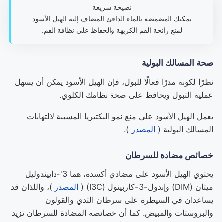
نصيحة سريعة
يمكنك المضمضة بالماء الدافئ المضاف إليه الهيل الأسود
لمنع رائحة الفم الكريهة والحفاظ على نظافة الفم.
صحة المسالك البولية
نظرًا لكونه مدرًا فعالًا للبول، فإن الهيل الأسود يمكن أن يسهل
عملية التبول ويحافظ على صحة نظامك الكلوي.
يعمل الهيل الأسود على منع نمو البكتيريا المسببة لالتهابات
المسالك البولية (
المصدر
).
خصائص مضادة للسرطان
يحتوي الهيل الأسود على مضادي أكسدة، هما 3'-داييندوليل
ميثان (DIM) وإندول-3-كاربينول (I3C) (
المصدر
)، واللذان قد
يساعدان في السيطرة على سرطان الثدي والقولون
والبروستات والمبيض. كما أن خصائصه المضادة للسرطان تزيد