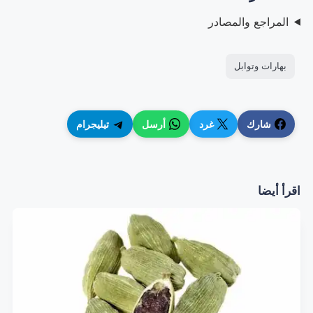
المراجع والمصادر
بهارات وتوابل
شارك
غرد
أرسل
تيليجرام
اقرأ أيضا