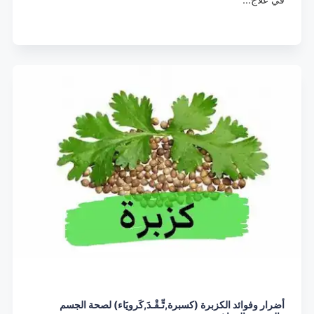
أضرار وفوائد الكزبرة (كسبرة,تِّـقْـدَ,كَرويَاء) لصحة الجسم