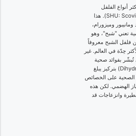
Bhut )، وهو نبات من جنس Capsicum chinense، من أكثر أنواع الفلفل
الحريف حِدّة في العالم، إذ تُقدّر حدته بأكثر من مليون وحدة سكوفيل (SHU: Scoville Heat Units). هذا
ومانيبور وميزورام،
مية تعني "شبح"، وهو
ن فلفل الشبح معروفاً
ل الأكثر حِدّة في العالم. غير
تُبشّر بفوائد صحية
متعددة. يحتوي على مادة الكابسيسين (Capsaicin) وديهيدروكابسيسين (Dihydrocapsaicin) بتركيز يبلغ
ئده الصحية على الخصائص
از الهضمي. لكن هذه
خطيرة وانزعاجات قد