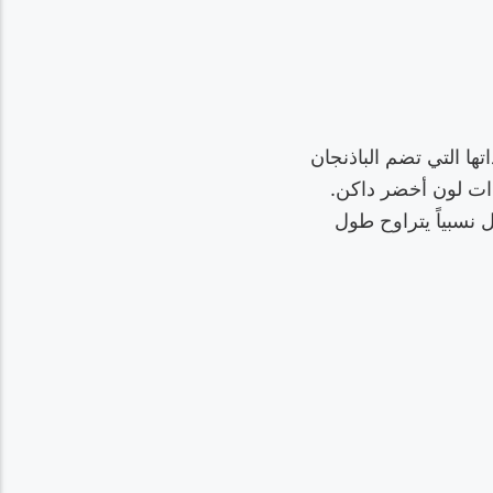
جانيات (Solanaceae)، وهي الفصيلة ذاتها التي تضم الباذنجان
 ذات لون أخضر داكن.
 نسبياً يتراوح طول