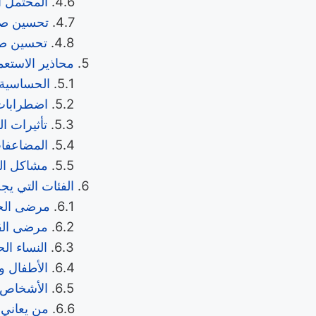
المحتمل 
تحسين صح
تحسين صح
محاذير الاستعما
الحساسية 
اضطرابات 
تأثيرات ال
المضاعفات
مشاكل الت
الفئات التي ي
مرضى الج
مرضى الق
النساء ال
الأطفال و
الأشخاص ا
من يعاني