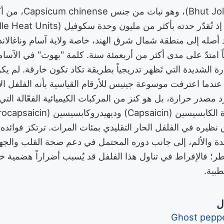
يُعتبر فلفل الشبح (Jolokia
د أصله إلى منطقة شمال شرق الهند، خاصة ولاية آسام وناغالاند 
قاً امتدّ على مدى أكثر من أربعمئة سنة. كلمة "بهوت" في الآسا
ة الشديدة التي تَظهر تدريجياً بطريقة تكاد تكون خارقة. لم يك
المياً إلا في عام 2007 عندما اعترفت موسوعة جينيس للأرقام القياسية بأنه الفلف
 مصدر حرارة، بل هو كنز من المركبات الكيميائية الفعّالة التي 
فوق نظيره في الفلفل الحار التقليدي بمئات المرات. ترتكز فوا
سدة والألم، إلى جانب دوره المحتمل في دعم صحة القلب والجه
اطر؛ فالإفراط في تناول هذا الفلفل قد يُسبب أضراراً هضمية 
بية.
ل