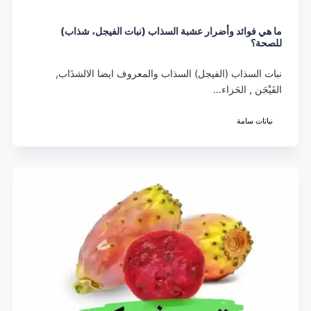
ما هي فوائد وأضرار عشبة السذاب (نبات الفيجل، شذاب)
للصحة؟
نبات السذاب (الفيجل) السذاب والمعروف ايضا الالشذَاب,
الفَيْجَن , الحَزاء…
نباتات سامة