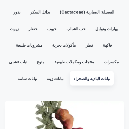
الفصيلة: الصبارية (Cactaceae)
بدائل السكر
بذور
بهارات وتوابل
حب الشباب
حبوب
خضار
زيوت
فاكهة
فطر
مأكولات بحرية
مشروبات طبيعة
مكسرات
منتجات ومكملات طبيعية
منوع
نبات عشبي
نباتات البادية والصحراء
نباتات زينة
نباتات سامة