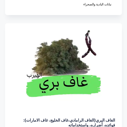
نباتات البادية والصحراء
الغاف البري(الغاف الرامادي،غاف الخليج، غاف الامارات):
فوائده، أضراره، واستخداماته