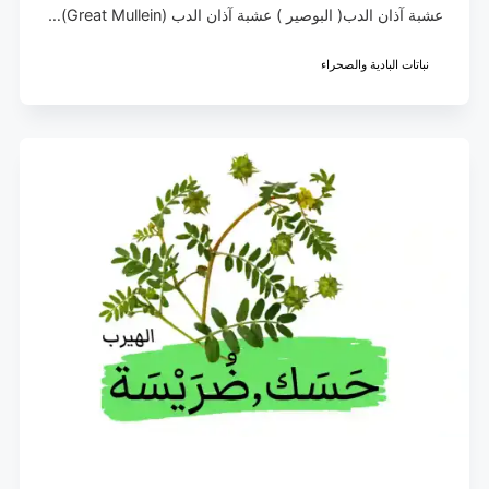
عشبة آذان الدب( البوصير ) عشبة آذان الدب (Great Mullein)…
نباتات البادية والصحراء