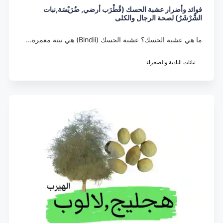
فوائد وأضرار عشبة الحسك (قُطْرَب أرضي, ضُرَيْسَة,نبات
الشَّرْشَرُ) لصحة الرجال والكلى
ما هي عشبة الحسك؟ عشبة الحسك (Bindii) هي نبتة معمرة…
نباتات البادية والصحراء