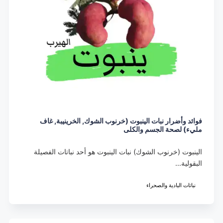
فوائد وأضرار نبات الينبوت (خرنوب الشوك, الخرينيبة, غاف
مليء) لصحة الجسم والكلى
الينبوت (خرنوب الشوك) نبات الينبوت هو أحد نباتات الفصيلة
البقولية…
نباتات البادية والصحراء