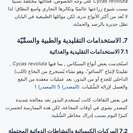
Cycas revoluta
على وجه الخصوص، فحالتها مختلفة نسبيًا
بسبب شيوع زراعتها عالميًا وتكاثرها التجاري واسع النطاق؛ لذا
لا تُعد من أكثر الأنواع ندرة، لكن موائلها الطبيعية في اليابان
تظل جديرة بالرصد والحماية.
7. الاستخدامات التقليدية والطبية والسمِّيّة
7.1 الاستخدامات التقليدية والغذائية
استُخدمت بعض أنواع السيكاس , بما فيها
Cycas revoluta
,
تقليديًا لإنتاج “الساغو”، وهو نشاء يُستخرج من النخاع (اللب)
الداخلي للجذع أو من البذور، بعد عمليات معقدة من النقع
والغسل لإزالة السُّمّيات.
(المصدر) 5
(المصدر) 1
في بعض الثقافات كانت تُستخدم البذور بعد معالجة شديدة
كمصدر نشوي في أوقات المجاعة، لكن هذه الممارسة انحسرت
كثيرًا اليوم بسبب إدراك مخاطر السُّمّية.
7.2 المركبات الكيميائية والنشاطات الدوائية المحتملة