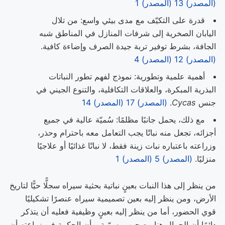
(المصدر) 13
(المصدر) 1
قدرة على التكيّف مع مدى بيئي واسع: من تلال
اليابان الصخرية إلى شرفات المنازل في المناطق شبه
الجافة، بشرط توفير تربة جيدة الصرف وإضاءة كافية.
(المصدر) 12
(المصدر) 4
أهمية علمية وتطورية: نموذج لفهم تطور النباتات
البذرية المبكرة، والعلاقات التكافلية، والتنوع الجيني في
جنس
Cycas
.
(المصدر) 17
(المصدر) 14
مع ذلك، يحمل جانبًا مظلمًا: سُميّة عالية في جميع
أجزائه، تجعل منه نباتًا يجب التعامل معه باحترام وحذر،
وزراعته باعتباره نبات زينة فقط، لا نباتًا غذائيًا أو علاجيًا
منزليًا.
(المصدر) 5
(المصدر) 1
من ينظر إلى هذا النبات بعينٍ نباتية بحثية سيراه سجلًّا حيًّا لتاريخ
الأرض، ومن ينظر إليه بعين تصميمية سيراه عنصرًا تشكيليًا
قوي الحضور، أما من ينظر إليه بعينٍ وظيفية فعليه أن يتذكر
دائمًا أن الجمال هنا مصحوب بسمّية، وأن الحكمة في زراعته أن