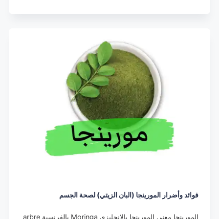
فوائد وأضرار المورينجا (البان الزيتي) لصحة الجسم
المورينجا معنى المورينجا بالإنجليزي Moringa بالفرنسية arbre