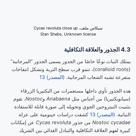
سيكاس ملتف، Cycas revoluta close up
Stan Shebs, Unknown license
4.3 الجذور والعلاقة التكافلية
يمتلك النبات نوعًا خاصًا من الجذور يسمى الجذور “المرجانية”
(coralloid roots)، تنمو قرب سطح التربة وتشكل انتفاخات
متفرعة تشبه الشعاب المرجانية.
(المصدر) 13
هذه الجذور تأوي داخلها مستعمرات من البكتيريا الزرقاء
(سيانوبكتيريا) من أجناس مثل
Anabaena
و
Nostoc
، تقوم
بتثبيت النيتروجين الجوي وتحويله إلى صورة قابلة للاستفادة
النباتية.
(المصدر) 13
كشفت دراسات جينومية على عزلة
Nostoc cycadae
من جذور
Cycas revoluta
عن إمكانات
كبيرة لفهم العلاقة التكافلية والتبادل الغذائي بين الشريك