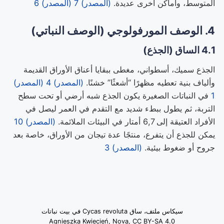
المتوسط، وأماكن أخرى عديدة.
(المصدر) 7
(المصدر) 6
4. الوصف المورفولوجي (الوصف النباتي)
4.1 الساق (الجذع)
الجذع سميك، أسطواني، مغطى ببقايا أعناق الأوراق القديمة
وألياف بنية تعطيه مظهرًا “أشعثًا” خشنًا.
(المصدر) 4
(المصدر)
1
في النباتات الصغيرة يكون الجذع شبه أرضي أو تحت سطح
التربة، ثم يطول ببطء شديد مع التقدم في العمر ليصل في
الأفراد العتيقة إلى 6,7 أمتار في البيئات الملائمة.
(المصدر) 10
يمكن للجذع أن يتفرع، منتجًا عدة تيجان من الأوراق، خاصة بعد
جروح أو ضغوط بيئية.
(المصدر) 3
سيكاس ملتف، ساق Cycas revoluta في بيت نباتات
Agnieszka Kwiecień, Nova, CC BY-SA 4.0