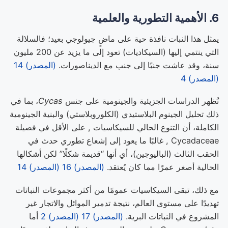
6. الأهمية التطورية والعلمية
يمثل هذا النبات نافذة حية على ماضٍ جيولوجي بعيد؛ فالسلالة
التي ينتمي إليها (السيكاديات) تعود إلى ما يزيد عن 200 مليون
سنة، وقد عاشت جنبًا إلى جنب مع الديناصورات.
(المصدر) 14
(المصدر) 4
تُظهر الدراسات الجزيئية والجينومية على جنس
Cycas
، بما في
ذلك تحليل الجينوم البلاستيدي (الكلوروبلاستي) والبنية الجينومية
الكاملة، أن التنوع الحالي للسيكاسيات , على الأقل في فصيلة
Cycadaceae , غالبًا ما يعود إلى إشعاع تطوري حدث في
الحقب الثالث (الباليوجين)، أي أنها “قديمة شكلًا” لكن أشكالها
الحالية أصغر عمرًا مما كان يُعتقد.
(المصدر) 16
(المصدر) 14
مع ذلك، تبقى السيكاسيات عمومًا من أكثر مجموعات النباتات
تهديدًا على مستوى العالم، نتيجة تدمير الموائل والاتجار غير
المشروع في النباتات البرية.
(المصدر) 17
(المصدر) 2
أما