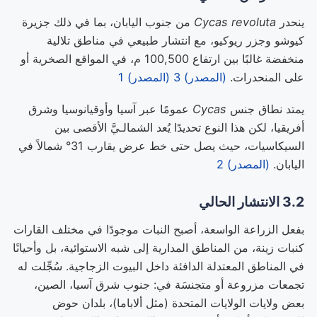
ينحدر
Cycas revoluta
من جنوب اليابان، بما في ذلك جزيرة
كيوشو وجزر ريوكيو، مع انتشار طبيعي في مناطق تلالية
منخفضة غالبًا بين ارتفاع 100,500 م، في المواقع الصخرية أو
على المنحدرات.
(المصدر) 3
(المصدر) 1
يمتد نطاق جنس
Cycas
عمومًا عبر آسيا وأوقيانوسيا وشرق
أفريقيا، لكن هذا النوع تحديدًا يُعد الشمالـيَّ الأقصى بين
السيكاسيات، حيث يصل حتى خط عرض يقارب 31° شمالاً في
اليابان.
(المصدر) 2
3.2 الانتشار الحالي
بفعل الزراعة الواسعة، أصبح النبات موجودًا في مختلف القارات
كنبات زينة، من المناطق المدارية إلى شبه الاستوائية، بل وأحيانًا
في المناطق المعتدلة الدافئة داخل البيوت الزجاجية. سُجِّلت له
تجمعات مزروعة أو متجنسَة في: جنوب شرق آسيا، الصين،
بعض ولايات الولايات المتحدة (مثل ألاباما)، بلدان حوض