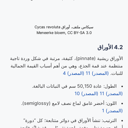
سيكاس ملتف، أوراق Cycas revoluta
Meneerke bloem, CC BY-SA 3.0
4.2 الأوراق
الأوراق ريشية (pinnate)، كثيفة، مرتبة في شكل وردة تاجية
منتظمة عند قمة الجذع، وهي من أهم أسباب القيمة الجمالية
للنبات.
(المصدر) 11
(المصدر) 4
الطول: عادة 50,150 سم في النباتات البالغة.
(المصدر) 11
(المصدر) 10
اللون: أخضر غامق لماع نصف لامع (semiglossy).
(المصدر) 1
الترتيب: تنشأ الأوراق في دوائر متتابعة؛ كل “دورة”
أوراق جديدة تظهر دفعة واحدة تقريبًا، بورقة شابَّة فاتحة