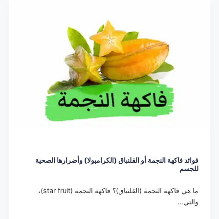
فوائد فاكهة النجمة أو القلنباق (الكرامبولا) وأضرارها الصحية
للجسم
ما هي فاكهة النجمة (القلنباق)؟ فاكهة النجمة (star fruit)،
والتي…