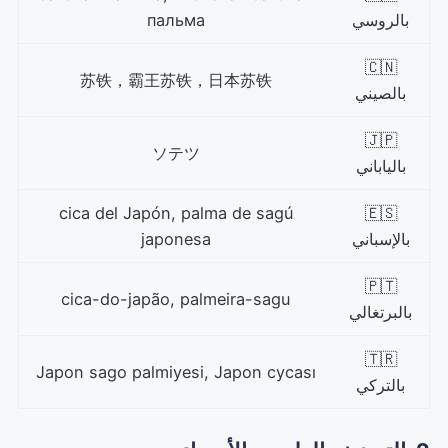
بالروسي
пальма
🇨🇳
苏铁，霸王苏铁，日本苏铁
بالصيني
🇯🇵
ソテツ
بالياباني
cica del Japón, palma de sagú
🇪🇸
بالإسباني
japonesa
🇵🇹
cica-do-japão, palmeira-sagu
بالبرتغالي
🇹🇷
Japon sago palmiyesi, Japon cycası
بالتركي