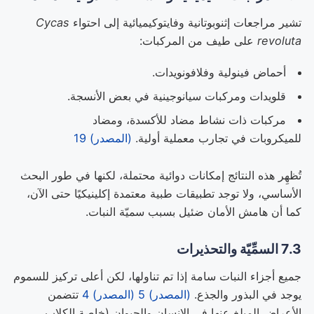
تشير مراجعات إثنوبوتانية وفايتوكيميائية إلى احتواء
Cycas
revoluta
على طيف من المركبات:
أحماض فينولية وفلافونويدات.
قلويدات ومركبات سيانوجينية في بعض الأنسجة.
مركبات ذات نشاط مضاد للأكسدة، ومضاد
للميكروبات في تجارب معملية أولية.
(المصدر) 19
تُظهِر هذه النتائج إمكانات دوائية محتملة، لكنها في طور البحث
الأساسي، ولا توجد تطبيقات طبية معتمدة إكلينيكيًا حتى الآن،
كما أن هامش الأمان ضئيل بسبب سميّة النبات.
7.3 السمِّيّة والتحذيرات
جميع أجزاء النبات سامة إذا تم تناولها، لكن أعلى تركيز للسموم
يوجد في البذور والجذع.
(المصدر) 5
(المصدر) 4
تتضمن
الأعراض المبلغ عنها في الإنسان والحيوان (خاصة الكلاب