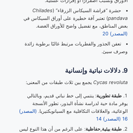
الأوراق وتسبب اصفرارًا أو إفرازات عسلية.
حشرة “فراشة السيكاس الزرقاء” (
Chilades
pandava
) تعتبر آفة خطيرة على أوراق السيكاس في
بعض المناطق، مع تفضيل واضح للأوراق الغضة.
(المصدر) 20
تعفن الجذور والفطريات مرتبط غالبًا برطوبة زائدة
وصرف سيئ.
9. دلالات نباتية وإنسانية
Cycas revoluta
يجمع بين ثلاث طبقات من المعنى:
طبقة تطورية
: ينتمي إلى خط نباتي قديم، وبالتالي
يوفر مادة حية لدراسة نشأة البذور، تطور الأنسجة
الوعائية، والعلاقات التكافلية مع السيانوبكتيريا.
(المصدر)
16
(المصدر) 14
طبقة بيئية,حفاظية
: على الرغم من أن هذا النوع ليس