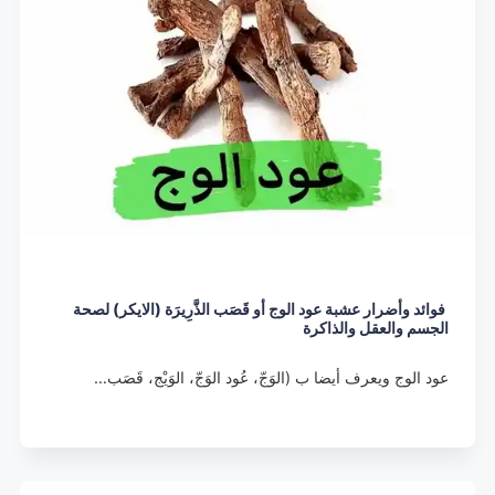
فوائد وأضرار عشبة عود الوج أو قَصَب الذَّرِيرَة (الايكر) لصحة
الجسم والعقل والذاكرة
عود الوج ويعرف أيضا ب (الوَجّ، عُود الوَجّ، الوَيْج، قَصَب…