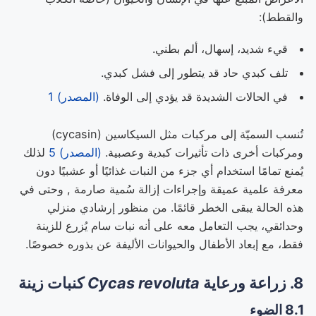
والقطط):
قيء شديد، إسهال، ألم بطني.
تلف كبدي حاد قد يتطور إلى فشل كبدي.
في الحالات الشديدة قد يؤدي إلى الوفاة.
(المصدر) 1
تُنسب السميّة إلى مركبات مثل السيكاسين (cycasin)
ومركبات أخرى ذات تأثيرات كبدية وعصبية.
(المصدر) 5
لذلك
يُمنع تمامًا استخدام أي جزء من النبات غذائيًا أو عشبيًا دون
معرفة علمية عميقة وإجراءات إزالة سُمية صارمة , وحتى في
هذه الحالة يبقى الخطر قائمًا. من منظور إرشادي منزلي
وحدائقي، يجب التعامل معه على أنه نبات سام يُزرع للزينة
فقط، مع إبعاد الأطفال والحيوانات الأليفة عن بذوره خصوصًا.
8. زراعة ورعاية
Cycas revoluta
كنبات زينة
8.1 الضوء