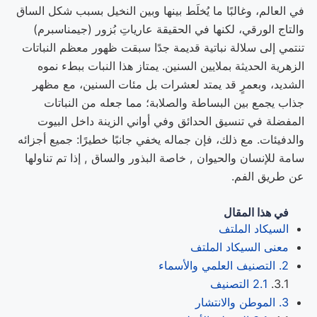
في العالم، وغالبًا ما يُخلَط بينها وبين النخيل بسبب شكل الساق
والتاج الورقي، لكنها في الحقيقة عارياتِ بُزور (جيمناسبرم)
تنتمي إلى سلالة نباتية قديمة جدًا سبقت ظهور معظم النباتات
الزهرية الحديثة بملايين السنين. يمتاز هذا النبات ببطء نموه
الشديد، وبعمرٍ قد يمتد لعشرات بل مئات السنين، مع مظهر
جذاب يجمع بين البساطة والصلابة؛ مما جعله من النباتات
المفضلة في تنسيق الحدائق وفي أواني الزينة داخل البيوت
والدفيئات. مع ذلك، فإن جماله يخفي جانبًا خطيرًا: جميع أجزائه
سامة للإنسان والحيوان , خاصة البذور والساق , إذا تم تناولها
عن طريق الفم.
في هذا المقال
السيكاد الملتف
معنى السيكاد الملتف
2. التصنيف العلمي والأسماء
2.1 التصنيف
3. الموطن والانتشار