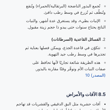
تُجمع البذور الناضجة (البرتقالية/الحمراء) وتُنقع
وتُنظّف ثم تُزرع في وسط رطب دافئ.
الإنبات بطيء، وقد يستغرق عدة أشهر، والنبات
الناتج يحتاج سنوات حتى يبدو ذا حجم زينة مقبول.
الفسائل القاعدية (السرطانات)
تتكوّن في قاعدة الجذع، ويمكن فصلها بعناية ثم
تجذيرها في وسط رطب جيد التهوية.
هذه الطريقة شائعة تجاريًا لأنها تحافظ على
صفات النبات الأم وتوفّر وقتًا مقارنة بالبذور.
(المصدر) 10
8.5 الآفات والأمراض
آفات حشرية مثل البق الدقيقي والقشريات قد تهاجم