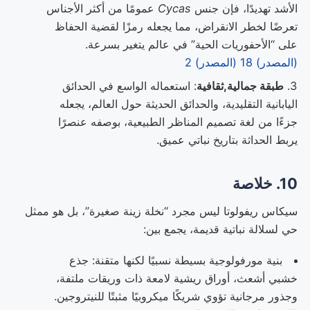
الأشد تهديدًا، فإن جنس
Cycas
عمومًا من أكثر الأجناس
تعرضًا لخطر الانقراض، مما يجعله رمزًا لقضية الحفاظ
على “الأحفوريات الحية” في عالم يتغير بسرعة.
(المصدر) 18
(المصدر) 2
طبقة جمالية,ثقافية
: استعماله الواسع في الحدائق
اليابانية التقليدية، والحدائق الحديثة حول العالم، يجعله
جزءًا من لغة تصميم المناظر الطبيعية، بوصفه عنصرًا
يربط الحداثة بتاريخ نباتي عميق.
10. خلاصة
سيكاس ريفولوتا ليس مجرد “نخلة زينة صغيرة”، بل هو ممثل
حي لسلالة نباتية قديمة، يجمع بين:
بنية مورفولوجية بسيطة نسبيًا لكنها متقنة: جذع
خشبي أشعث، أوراق ريشية لامعة ذات وريقات ملتفة،
وجذور مرجانية تؤوي شريكًا ميكروبيًا مثبتًا للنيتروجين.