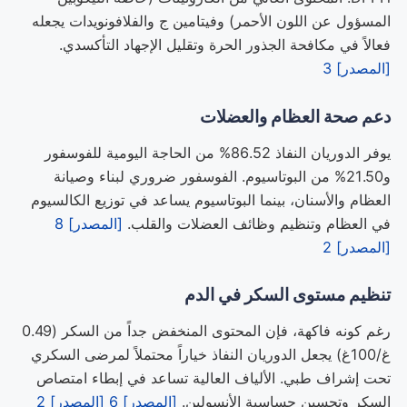
المسؤول عن اللون الأحمر) وفيتامين ج والفلافونويدات يجعله
فعالاً في مكافحة الجذور الحرة وتقليل الإجهاد التأكسدي.
[المصدر] 3
دعم صحة العظام والعضلات
يوفر الدوريان النفاذ 86.52% من الحاجة اليومية للفوسفور
و21.50% من البوتاسيوم. الفوسفور ضروري لبناء وصيانة
العظام والأسنان، بينما البوتاسيوم يساعد في توزيع الكالسيوم
في العظام وتنظيم وظائف العضلات والقلب.
[المصدر] 8
[المصدر] 2
تنظيم مستوى السكر في الدم
رغم كونه فاكهة، فإن المحتوى المنخفض جداً من السكر (0.49
غ/100غ) يجعل الدوريان النفاذ خياراً محتملاً لمرضى السكري
تحت إشراف طبي. الألياف العالية تساعد في إبطاء امتصاص
السكر وتحسين حساسية الأنسولين.
[المصدر] 6
[المصدر] 2