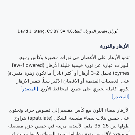
أوراق اشجار الدوريان النفاذ
David J. Stang, CC BY-SA 4.0
الأزهار والنورة
تنمو الأزهار على الأغصان في نورات قصيرة وكأس رفيع.
النورات عبارة عن نورة خيمية قليلة الأزهار (few-flowered
cymes) تحمل 2-3 أزهار أو أكثر (نادراً ما تكون زهرة منفردة)
على الغصينات القديمة أو الأغصان الأكبر سناً. تتميز الأزهار
بكونها كاملة تحتوي على جميع المحافظ الأربع.
[المصدر]
[المصدر]
الأزهار بيضاء اللون مع كأس مقسم إلى فصوص حرة، وتحتوي
على خمس بتلات بيضاء ملعقية الشكل (spatulate) يتراوح
طولها بين 25-35 ملم. الأسدية مرتبة في خمس حزم منفصلة
أو متحدة لأقل من نصف طولها. تتميز المتوك بكونها مرتبة في