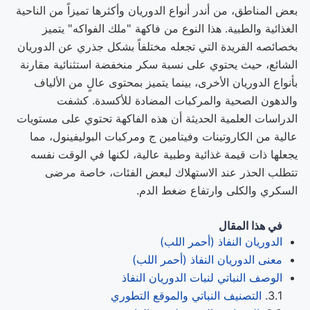
بعض المناطق، من أندر أنواع الدوريان وأكثرها تميزاً من الناحية
الغذائية والطبية. هذا النوع من فاكهة "ملك الفواكه" يتميز
بخصائصه الفريدة التي تجعله مختلفاً بشكل جذري عن الدوريان
الشائع، حيث يحتوي على نسبة سكر منخفضة استثنائية مقارنة
بأنواع الدوريان الأخرى، بينما يتميز بمحتوى عالٍ من الألياف
والدهون الصحية والمركبات المضادة للأكسدة. كشفت
الدراسات العلمية الحديثة أن هذه الفاكهة تحتوي على مستويات
عالية من الكاروتينات وفيتامين ج ومركبات البوليفينول، مما
يجعلها ذات قيمة غذائية وطبية عالية، لكنها في الوقت نفسه
تتطلب الحذر عند الاستهلاك لبعض الفئات، خاصة مرضى
السكري والكلى وارتفاع ضغط الدم.
في هذا المقال
الدوريان النفاذ (أحمر اللب)
معنى الدوريان النفاذ (أحمر اللب)
الوصف النباتي لنبات الدوريان النفاذ
التصنيف النباتي والموقع التطوري