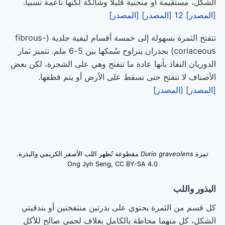
الشكل، مستقيمة أو منحنية قليلاً وشائكة لكنها ناعمة نسبياً.
[المصدر] 12
[المصدر]
[المصدر]
تتفتح الثمرة بسهولة إلى خمسة أقسام ليفية جلدية (fibrous-
coriaceous) بجدران يتراوح سُمكها بين 5-6 ملم. تتميز ثمار
الدوريان النفاذ بأنها عادة ما تنفتح وهي على الشجرة، لكن بعض
الأصناف لا تنفتح حتى تسقط على الأرض أو يتم قطفها.
[المصدر]
[المصدر]
ثمرة
Durio graveolens
مقطوعة تُظهر اللب الأصفر الكريمي والبذرة.
Ong Jyh Seng, CC BY-SA 4.0
البذور واللب
كل قسم من الثمرة يحتوي على بذرتين منتفختين أو بندقيتي
الشكل، كل منهما محاطة بالكامل بغلاف لحمي صالح للأكل