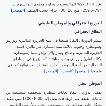
و9.33-27.31% للماغنيسيوم. يتراوح محتوى البوتاسيوم بين
794-1259.5 ملج لكل 100 جرام حسب الصنف.
[المصدر]
التوزيع الجغرافي والموطن الطبيعي
النطاق الجغرافي
ينتشر الدوريان النفاذ طبيعياً في شبه الجزيرة الماليزية وبورنيو
وسومطرة وجنوب تايلاند. يمتد انتشاره عبر ماليزيا (شبه
الجزيرة الماليزية وصباح وساراواك) وإندونيسيا (سومطرة
وكاليمانتان) وبروناي وجنوب تايلاند. كما يُزرع في المناطق
الشمالية من أستراليا وأحياناً خارج المناطق الاستوائية كما في
فلوريدا.
[المصدر]
[المصدر]
[المصدر]
الموطن البيئي
يفضل الدوريان النفاذ الغابات المطيرة المنخفضة المختلطة من
ثنائيات الفلقة على ارتفاعات تصل إلى 1000-1300 متر. يتكيف
بشكل خاص مع الغابات المستنقعية الخثية والأراضي الطينية