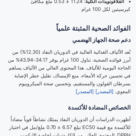
الفلافونويدات الكلية
: 11.24 ± 0.53 ملغ مكافئ
كيرسيتين لكل 100 غرام
الفوائد الصحية المثبتة علمياً
دعم صحة الجهاز الهضمي
تُعد الألياف الغذائية العالية في الدوريان النفاذ (12.30%) من
أبرز فوائده الصحية. تناول 100 غرام يوفر 34.17-43.94% من
الحاجة اليومية للألياف. هذا المحتوى العالي من الألياف يساهم
في تحسين حركة الأمعاء، منع الإمساك، تقليل خطر الإصابة
بسرطان القولون والمستقيم، وتحسين صحة الميكروبيوم
المعوي.
[المصدر]
[المصدر]
الخصائص المضادة للأكسدة
أظهرت الدراسات أن الدوريان النفاذ يمتلك نشاطاً قوياً مضاداً
للأكسدة مع قيمة EC50 تبلغ 6.57 ± 0.70 ملغ/مل في اختبار
DPPH. المحتوى العالي من الكاروتينات (خاصة الليكوبين