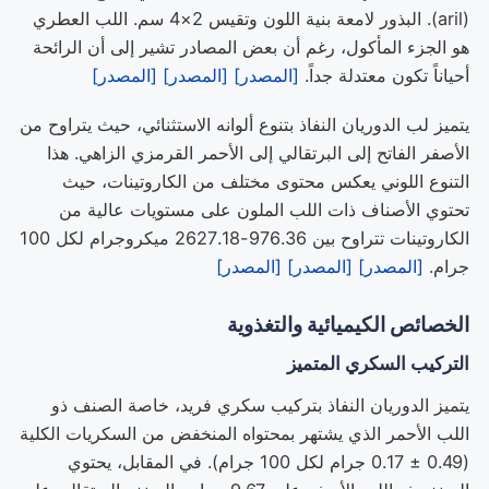
(aril). البذور لامعة بنية اللون وتقيس 2×4 سم. اللب العطري
هو الجزء المأكول، رغم أن بعض المصادر تشير إلى أن الرائحة
أحياناً تكون معتدلة جداً.
[المصدر]
[المصدر]
[المصدر]
يتميز لب الدوريان النفاذ بتنوع ألوانه الاستثنائي، حيث يتراوح من
الأصفر الفاتح إلى البرتقالي إلى الأحمر القرمزي الزاهي. هذا
التنوع اللوني يعكس محتوى مختلف من الكاروتينات، حيث
تحتوي الأصناف ذات اللب الملون على مستويات عالية من
الكاروتينات تتراوح بين 976.36-2627.18 ميكروجرام لكل 100
جرام.
[المصدر]
[المصدر]
[المصدر]
الخصائص الكيميائية والتغذوية
التركيب السكري المتميز
يتميز الدوريان النفاذ بتركيب سكري فريد، خاصة الصنف ذو
اللب الأحمر الذي يشتهر بمحتواه المنخفض من السكريات الكلية
(0.49 ± 0.17 جرام لكل 100 جرام). في المقابل، يحتوي