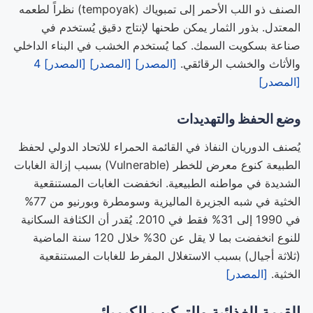
الصنف ذو اللب الأحمر إلى تمبوياك (tempoyak) نظراً لطعمه
المعتدل. بذور الثمار يمكن طحنها لإنتاج دقيق يُستخدم في
صناعة بسكويت السمك. كما يُستخدم الخشب في البناء الداخلي
والأثاث والخشب الرقائقي.
[المصدر]
[المصدر]
[المصدر] 4
[المصدر]
وضع الحفظ والتهديدات
يُصنف الدوريان النفاذ في القائمة الحمراء للاتحاد الدولي لحفظ
الطبيعة كنوع معرض للخطر (Vulnerable) بسبب إزالة الغابات
الشديدة في مواطنه الطبيعية. انخفضت الغابات المستنقعية
الخثية في شبه الجزيرة الماليزية وسومطرة وبورنيو من 77%
في 1990 إلى 31% فقط في 2010. يُقدر أن الكثافة السكانية
للنوع انخفضت بما لا يقل عن 30% خلال 120 سنة الماضية
(ثلاثة أجيال) بسبب الاستغلال المفرط للغابات المستنقعية
الخثية.
[المصدر]
القيمة الغذائية والتركيب الكيميائي