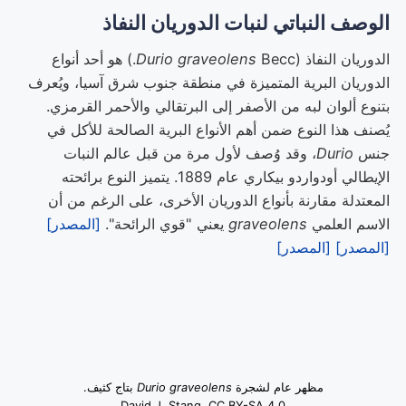
الوصف النباتي لنبات الدوريان النفاذ
الدوريان النفاذ (
Durio graveolens
Becc.) هو أحد أنواع
الدوريان البرية المتميزة في منطقة جنوب شرق آسيا، ويُعرف
بتنوع ألوان لبه من الأصفر إلى البرتقالي والأحمر القرمزي.
يُصنف هذا النوع ضمن أهم الأنواع البرية الصالحة للأكل في
جنس
Durio
، وقد وُصف لأول مرة من قبل عالم النبات
الإيطالي أودواردو بيكاري عام 1889. يتميز النوع برائحته
المعتدلة مقارنة بأنواع الدوريان الأخرى، على الرغم من أن
الاسم العلمي
graveolens
يعني "قوي الرائحة".
[المصدر]
[المصدر]
[المصدر]
مظهر عام لشجرة
Durio graveolens
بتاج كثيف.
David J. Stang, CC BY-SA 4.0