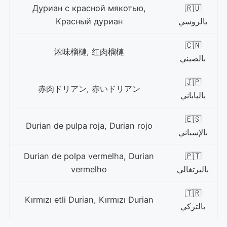
Дуриан с красной мякотью,
🇷🇺
بالروسي
Красный дуриан
🇨🇳
浓味榴槤, 红肉榴槤
بالصيني
🇯🇵
赤肉ドリアン, 赤いドリアン
بالياباني
🇪🇸
Durian de pulpa roja, Durian rojo
بالإسباني
Durian de polpa vermelha, Durian
🇵🇹
بالبرتغالي
vermelho
🇹🇷
Kırmızı etli Durian, Kırmızı Durian
بالتركي