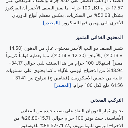
الصنف ذو اللب الأصفر على 9.67 جرام والصنف البرتقالي على
17.57 جرام لكل 100 جرام. ما يميز الصنف الأحمر أن الفركتوز
يشكل 52.08% من السكريات، بعكس معظم أنواع الدوريان
الأخرى التي يهيمن فيها السكروز.
[المصدر]
المحتوى الغذائي المتميز
يتميز الصنف ذو اللب الأحمر بمحتوى عالٍ من الدهون (14.50
± 0.16%) والألياف (12.30 ± 0.14%)، مما يعطيه قواماً كريمياً
مميزاً. استهلاك 100 جرام من هذا الصنف يلبي حوالي 34.17-
43.94% من الاحتياج اليومي للألياف. كما يحتوي على مستويات
عالية من حمض الأسكوربيك (فيتامين ج) تتراوح بين 31.41-
61.56 ملج لكل 100 جرام.
[المصدر]
التركيب المعدني
تحتوي ثمار الدوريان النفاذ على نسب جيدة من المعادن
الأساسية، حيث يوفر 100 جرام حوالي 15.71-26.80% من
الاحتياج اليومي للبوتاسيوم، و71.72-86.52% للفوسفور،