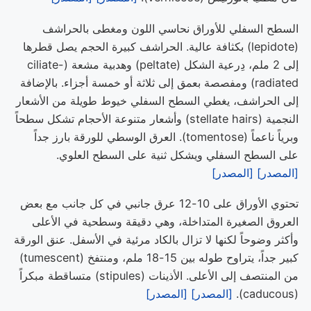
السطح السفلي للأوراق نحاسي اللون ومغطى بالحراشف
(lepidote) بكثافة عالية. الحراشف كبيرة الحجم يصل قطرها
إلى 2 ملم، دِرعية الشكل (peltate) وهدبية مشعة (ciliate-
radiated) ومفصصة بعمق إلى ثلاثة أو خمسة أجزاء. بالإضافة
إلى الحراشف، يغطي السطح السفلي خيوط طويلة من الأشعار
النجمية (stellate hairs) وأشعار متنوعة الأحجام تشكل سطحاً
وبرياً ناعماً (tomentose). العرق الوسطي للورقة بارز جداً
على السطح السفلي ويشكل ثنية على السطح العلوي.
[المصدر]
[المصدر]
تحتوي الأوراق على 10-12 عرق جانبي في كل جانب مع بعض
العروق الصغيرة المتداخلة، وهي دقيقة وسطحية في الأعلى
وأكثر وضوحاً لكنها لا تزال بالكاد مرئية في الأسفل. عنق الورقة
كبير جداً، يتراوح طوله بين 15-18 ملم، ومنتفخ (tumescent)
من المنتصف إلى الأعلى. الأذينات (stipules) متساقطة مبكراً
(caducous).
[المصدر]
[المصدر]