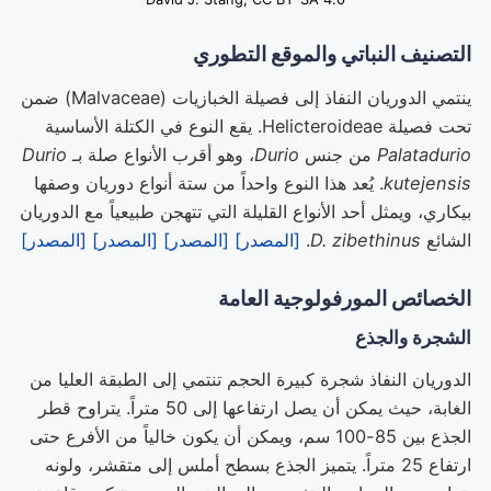
التصنيف النباتي والموقع التطوري
ينتمي الدوريان النفاذ إلى فصيلة الخبازيات (Malvaceae) ضمن
تحت فصيلة Helicteroideae. يقع النوع في الكتلة الأساسية
Palatadurio
من جنس
Durio
، وهو أقرب الأنواع صلة بـ
Durio
kutejensis
. يُعد هذا النوع واحداً من ستة أنواع دوريان وصفها
بيكاري، ويمثل أحد الأنواع القليلة التي تتهجن طبيعياً مع الدوريان
الشائع
D. zibethinus
.
[المصدر]
[المصدر]
[المصدر]
[المصدر]
الخصائص المورفولوجية العامة
الشجرة والجذع
الدوريان النفاذ شجرة كبيرة الحجم تنتمي إلى الطبقة العليا من
الغابة، حيث يمكن أن يصل ارتفاعها إلى 50 متراً. يتراوح قطر
الجذع بين 85-100 سم، ويمكن أن يكون خالياً من الأفرع حتى
ارتفاع 25 متراً. يتميز الجذع بسطح أملس إلى متقشر، ولونه