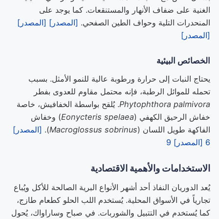
الغنية على ضفاف الأنهار والمستنقعات. كما يوجد على
المنحدرات التلية وحواف الطين الصفحي.
[المصدر]
[المصدر]
[المصدر]
الخصائص البيئية
يحتاج النبات إلى حرارة ورطوبة عالية للنمو الأمثل. بسبب
تحمله للموائل الرطبة، فإنه محتمل مقاوم للعدوى بفطر
Phytophthora palmivora
. يُلقح بواسطة الخفافيش، خاصة
خفاش الرحيق الكهفي (
Eonycteris spelaea
) وخفاش
الفاكهة طويل اللسان (
Macroglossus sobrinus
).
[المصدر]
6
[المصدر] 9
الاستخدامات والأهمية الاقتصادية
يُعد الدوريان النفاذ أحد أشهر الأنواع البرية الصالحة للأكل ويُباع
تجارياً في الأسواق المحلية. يُستخدم اللب الحلو كطعام طازج،
كما يُستخدم في التتبيل والشوربات. في صباح وساراواك، يُحول