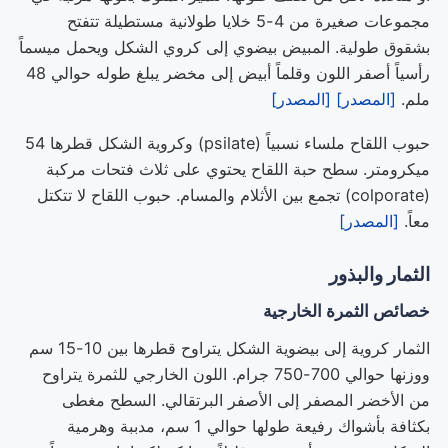
مجموعات صغيرة من 4-5 خلايا طولانية مستطيلة تتفتح
بشقوق طولية. المبيض بيضوي إلى كروي الشكل ويحمل ميسماً
رأسياً أصفر اللون وقلماً أبيض إلى مخضر يبلغ طوله حوالي 48
ملم.
[المصدر]
[المصدر]
حبوب اللقاح ملساء نسبياً (psilate) وكروية الشكل قطرها 54
ميكرومتر. سطح حبة اللقاح يحتوي على ثلاث فتحات مركبة
(colporate) تجمع بين الأثلام والمسام. حبوب اللقاح لا تتكتل
معاً.
[المصدر]
الثمار والبذور
خصائص الثمرة الخارجية
الثمار كروية إلى بيضوية الشكل يتراوح قطرها بين 10-15 سم
ووزنها حوالي 700-750 جرام. اللون الخارجي للثمرة يتراوح
من الأخضر المصفر إلى الأصفر البرتقالي. السطح مغطى
بكثافة بأشواك رفيعة طولها حوالي 1 سم، مدببة وهرمية