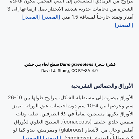
يتراوح من الرمادي البنفسجي إلى البني المحمر. تتكون قاعدة
الشجرة من دعامات جذرية شديدة الانحدار يصل ارتفاعها إلى 3
أمتار وتمتد خارجياً لمسافة 1.5 متر.
[المصدر]
[المصدر]
[المصدر]
قشرة شجرة
Durio graveolens
سطح لحاء بني خشن.
David J. Stang, CC BY-SA 4.0
الأوراق والخصائص التشريحية
الأوراق بيضوية إلى مستطيلة الشكل، يتراوح طولها بين 10-26
سم وعرضها بين 4-10 سم دون احتساب عنق الورقة. تتميز
الأوراق بكونها مستديرة تماماً في كلا الطرفين، صلبة وذات
ملمس جلدي خفيف (coriaceous). السطح العلوي للأوراق
أملس وخالٍ من الأشعار (glabrous) ومقرمش، يبدو كما لو
كان مطلياً بالورنيش (vernicose).
[المصدر]
[المصدر]