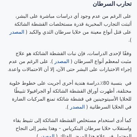
تحارب السرطان
على الرغم من عدم وجود أي دراسات مباشرة على البشر،
أثبتت التجارب المخبرية قدرة مستخلصات القشطة الشائكة
على قتل أنواع معينة من خلايا سرطان الثدي والكبد (
المصدر
).
وفقًا لإحدى الدراسات، فإن نبات القشطة الشائكة هو علاج
مثبت لمعظم أنواع السرطان (
المصدر
). على الرغم من عدم
إجراء الاختبارات على البشر حتى الآن، إلا أن الاحتمالات واعدة.
في بنسبة 80٪.دراسة هندية أخرى أجريت على خطوط خلوية
مختلفة، أظهرت أوراق القشطة الشائكة أو الجرافيولا تثبيطًا
للخلايا الأسيتوجينين في قشطة شائكة تمنع المركبات الضارة
في الخلايا السرطانية (
المصدر
).
كما أدى استخدام مستخلص القشطة الشائكة إلى تثبيط بقاء
واستقلاب خلايا سرطان البنكرياس - وهذا يشير إلى النجاح
المحتمل في علاج هذا المرض الفتاك (
المصدر
).