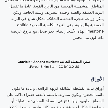
المناطق المشمسة المحمية من الرياح القوية. عادةً ما تفضل
التربة العميقة والغنية وجيدة التصريف وشبه الجافة، ولكن
يمكن زراعة شجرة القشطة الشائكة بشكل شائع في التربة
الحمضية والرملية، وفي التربة الكلسية الحجرية oolitic
limestone لهذه الأشجار نظام جذر ضحل مع فروع عريضة
ذات لون بني محمر
شجرة القشطة الشائكة Graviola - Annona muricata
Forest & Kim Starr, CC BY 3.0 US,
الأوراق
أوراق نبات القشطة الشائكة كريهة الرائحة، وعادة ما تكون
دائمة الخضرة وتكون متناوبة، ناعمة، لامعة، خضراء داكنة على
السطح العلوي، لونها أفتح في السطح السفلي؛ مستطيلة أو
بيضاوية الشكل أو ضيقة مدببة من كلا الطرفين، بطول 2 1/2