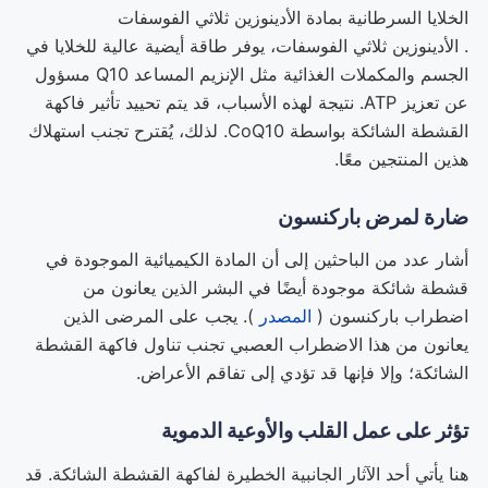
الخلايا السرطانية بمادة الأدينوزين ثلاثي الفوسفات
. الأدينوزين ثلاثي الفوسفات، يوفر طاقة أيضية عالية للخلايا في
الجسم والمكملات الغذائية مثل الإنزيم المساعد Q10 مسؤول
عن تعزيز ATP. نتيجة لهذه الأسباب، قد يتم تحييد تأثير فاكهة
القشطة الشائكة بواسطة CoQ10. لذلك، يُقترح تجنب استهلاك
هذين المنتجين معًا.
ضارة لمرض باركنسون
أشار عدد من الباحثين إلى أن المادة الكيميائية الموجودة في
قشطة شائكة موجودة أيضًا في البشر الذين يعانون من
اضطراب باركنسون (
المصدر
). يجب على المرضى الذين
يعانون من هذا الاضطراب العصبي تجنب تناول فاكهة القشطة
الشائكة؛ وإلا فإنها قد تؤدي إلى تفاقم الأعراض.
تؤثر على عمل القلب والأوعية الدموية
هنا يأتي أحد الآثار الجانبية الخطيرة لفاكهة القشطة الشائكة. قد