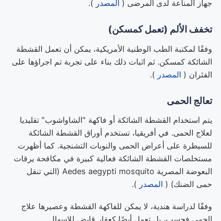
جهاز المناعة لدى المرضى (
المصدر
).
تخفف الألم (تعمل كمسكن)
وفقًا لمكتبة الطب الوطنية الأمريكية، يمكن أن تعمل القشطة
الشائكة كمسكن. ثم اثبات ذلك بناء على تجربة تم اجراؤها على
الفئران (
المصدر
).
تعالج الحمى
يتم استخدام القشطة الشائكة أو فاكهة "الشاواشوب" تقليديا
لعلاج الحمى. في أفريقيا، تستخدم أوراق القشطة الشائكة
للسيطرة على أعراض الحمى والنوبات التشنجية. كما أظهرت
مستخلصات القشطة الشائكة فعالية كبيرة في مكافحة يرقات
البعوضة المصرية Aedes aegypti mosquito (التي تنقل
حمى الضنك) (
المصدر
).
وفقًا لدراسة هندية، لا يمكن للفاكهة القشطة وعصيرها علاج
الحمى فحسب، بل تعمل أيضًا كعقار قابض للإسهال