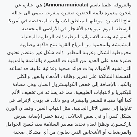
والعروفة علميا باسم (
Annona muricata
) هي عبارة عن
شجرة معمرة دائمة الخضرة صغيرة متفرعة تنتمي الى عائلة
تفاح الكسترد. موطنها المناطق الاستوائية المنخفضة في أمريكا
الوسطة. اليوم تنمو هذه الأشجار في الأراضي المنخفضة
الاستوائية وشبه الاستوائية الرطبة ذات الرطوبة المعتدلة
المشمشة والمحمية من الرياح القوية تنتج فاكهة بيضاوية
مخروطية الشكل وغريبة المظهر، ذات شكل غير منتظم تحتوي
قشرة هذه على العديد من النتوءات القصيرة والناعمة والمدببة
التي تشبه الأشواك وذات فوائد صحية وغذائية عالية. قد تساعد
القشطة الشائكة على تعزيز وظائف الأمعاء والعين والكلى
والكبد، بالإضافة إلى خفض الكوليسترول الضار. وهي مضادة
للبكتيريا والالتهابات الطبيعية، مما قد يساعد في تخفيف الألم.
كما أنها مفيدة للشعر والبشرة. ومع ذلك، قد يؤدي الإفراط في
تناولها إلى بعض الآثار الجانبية، مثل التهاب العين، وفقدان الوزن
بشكل كبير، أو في بعض الحالات، زيادة خطر الإصابة بمرض
باركنسون. ونظرًا لعدم تحديد معايير السلامة بعد، يُنصح الحوامل
والمرضعات أو الأشخاص الذين يعانون من أي مشاكل صحية