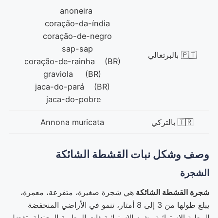
anoneira
coração-da-índia
coração-de-negro
sap-sap
🇵🇹 بالبرتغالي
coração-de-rainha (BR)
graviola (BR)
jaca-do-pará (BR)
jaca-do-pobre
🇹🇷 بالتركي
Annona muricata
وصف وشكل نبات القشطة الشائكة
الشجرة
شجرة القشطة الشائكة
هي شجرة صغيرة، متفرعة، معمرة،
يبلغ طولها من 3 إلى 8 أمتار، تنمو في الأراضي المنخفضة
الرطبة الاستوائية وشبه الاستوائية ذات الرطوبة المعتدلة، تفضل