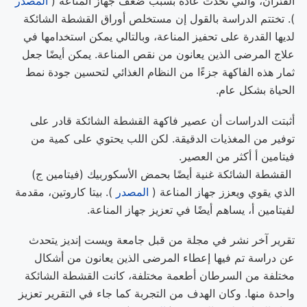
الفئران، والتي تحدث عادة بسبب ضعف جهاز المناعة (
المصدر
). تختتم الدراسة بالقول إن مستخلص أوراق القشطة الشائكة
لديها القدرة على تحفيز المناعة، وبالتالي يمكن استخدامها في
علاج المرضى الذين يعانون من نقص المناعة. يمكن أيضًا جعل
ثمار هذه الفاكهة جزءًا من النظام الغذائي لتحسين جودة نمط
الحياة بشكل عام.
أثبتت الدراسات أن عصير فاكهة القشطة الشائكة قادر على
توفير من المغذيات الدقيقة. لكن اللب يحتوي على كمية من
فيتامين أ أكثر من العصير.
القشطة الشائكة غنية أيضًا بحمض الأسكوربيك (فيتامين ج)
الذي يقوي ويعزز جهاز المناعة (
المصدر
). بيتا كاروتين، مقدمة
لفيتامين أ، يساهم أيضًا في تعزيز جهاز المناعة.
تقرير آخر نشر في مجلة من قبل جامعة ويست إنديز يتحدث
عن دراسة تم فيها إعطاء المرضى الذين يعانون من أشكال
مختلفة من السرطان أطعمة مختلفة، كانت القشطة الشائكة
واحدة منها. وكان الهدف من التجربة كما جاء في التقرير تعزيز