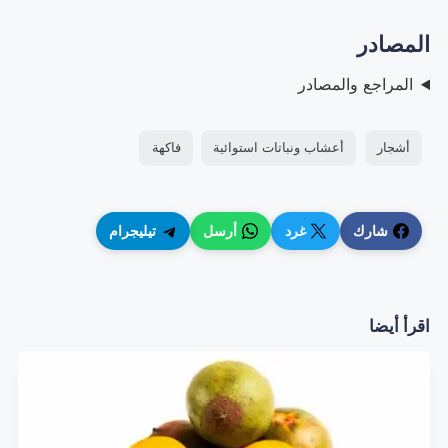
المصادر
المراجع والمصادر
أشجار
أعشاب ونباتات استوائية
فاكهة
شارك
غرد
أرسل
تيليجرام
اقرأ أيضا