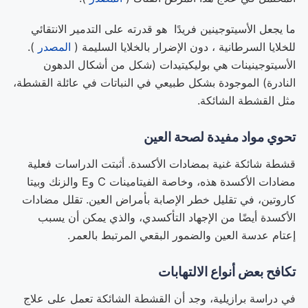
ما يجعل الأسيتوجينين فريدًا هو قدرته على التدمير الانتقائي
للخلايا السرطانية ، دون الإضرار بالخلايا السليمة (
المصدر
).
الأسيتوجينينات هي بوليكيتيدات (شكل من أشكال الدهون
النادرة) الموجودة بشكل طبيعي في النباتات في عائلة القشطة،
مثل القشطة الشائكة.
تحوي مواد مفيدة لصحة العين
قشطة شائكة غنية بمضادات الأكسدة. أثبتت الدراسات فعلية
مضادات الأكسدة هذه، وخاصة الفيتامينات C وE والزنك وبيتا
كاروتين، في تقليل خطر الإصابة بأمراض العين. تقلل مضادات
الأكسدة أيضًا من الإجهاد التأكسدي، والذي يمكن أن يسبب
إعتام عدسة العين والضمور البقعي المرتبط بالعمر.
تكافح بعض أنواع الالتهابات
في دراسة برازيلية، وجد أن القشطة الشائكة تعمل على علاج