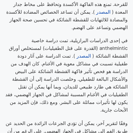
للقرحة. تمنع هذه الفاكهة الأكسدة وتحافظ على مخاط جدار
المعدة (
المصدر
). يمكن أن تساعد الخصائص المضادة للأكسدة
والمضادة للالتهابات للقشطة الشائكة في تحسين صحة الجهاز
الهضمي وتساعد على الهضم.
في إحدى الدراسات البرازيلية، تمت دراسة خاصية
anthelmintic (القدرة على قتل الطفيليات) لمستخلص أوراق
القشطة الشائكة (
المصدر
). تمت الدراسة على آثار دودة
طفيلية تسببت في مشاكل معوية في الأغنام. كان الهدف من
الدراسة هو فحص تأثير فاكهة القشطة الشائكة على البيض
والأشكال البالغة للطفيلي. وخلصت الدراسة إلى أن القشطة
الشائكة هي طارد طبيعي للديدان، وبما أنها يمكن أن تقتل
الطفيليات في الأغنام المسببة لمشاكل في الجهاز الهضمي، فقد
يكون لها تأثيرات مماثلة على البشر. ومع ذلك، فإن المزيد من
الأبحاث جارية.
وفقًا لتقرير آخر، يمكن أن تؤدي الجرعات الزائدة من الحديد عن
طريق الفم إلى مشاكل في الجهاز الهضمي. على الرغم من أن