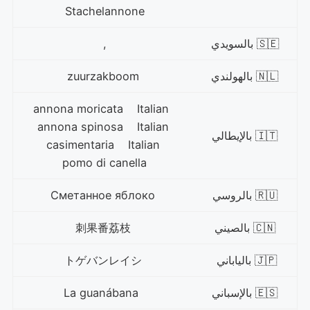
Stachelannone
🇸🇪 بالسويدي
,
🇳🇱 بالهولندي
zuurzakboom
annona moricata Italian
annona spinosa Italian
🇮🇹 بالإيطالي
casimentaria Italian
pomo di canella
🇷🇺 بالروسي
Сметанное яблоко
🇨🇳 بالصيني
刺果番荔枝
🇯🇵 بالياباني
トゲバンレイシ
🇪🇸 بالإسباني
La guanábana