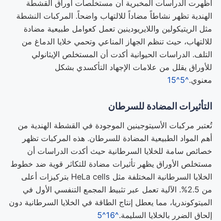
أظهرت الدراسات المخبرية أن مستخلصات أوراق القشطة
الهندية تظهر نشاطاً مضاداً للالتهاب واضحاً. المركبات النشطة
مثل الريتيكولين واللايريودينين تعمل كعوامل طبيعية مضادة
للالتهاب، حيث تنظم الجهاز المناعي وتحمي خلايا الدماغ من
التلف. الدراسات الحيوانية أكدت أن المستخلص الإيثانولي
للأوراق يقلل من علامات الإجهاد التأكسدي بشكل
معنوي.
^5
^15
التأثيرات المضادة للسرطان
تُعتبر مركبات الأسيتوجينين الموجودة في القشطة الهندية من
أهم المواد الطبيعية المضادة للسرطان. هذه المركبات تظهر
خصائص سامة للخلايا السرطانية حيث أكدت الدراسات أن
مستخلص الأوراق يظهر تأثيرات مضادة للتكاثر قوية ضد خطوط
الخلايا السرطانية المختلفة مثل HeLa cells بتركيزات أعلى
من 2.5%. الآلية تعمل عبر تثبيط المجمع التنفسي الأول في
الميتوكوندريا، مما يعطل إنتاج الطاقة في الخلايا السرطانية دون
إلحاق الضرر بالخلايا السليمة.
^16
^5