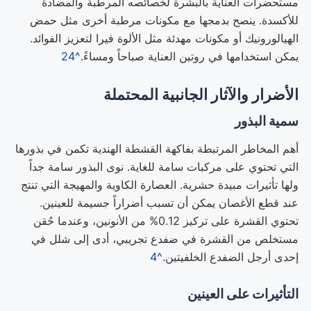
مستحضرات العناية بالبشرة لخصائصه المرطبة والمضادة
للأكسدة. ينصح بدمجها مع مكونات مرطبة أخرى مثل حمض
الهيالورونيك أو مكونات مهدئة مثل الألوة فيرا لتعزيز الفوائد.
يمكن استخدامها في روتين العناية صباحاً ومساءً.
^24
الأضرار والآثار الجانبية المحتملة
سمية البذور
أهم المخاطر المرتبطة بفاكهة القشطة الهندية تكمن في بذورها
التي تحتوي على مركبات سامة للغاية. نوى البذور سامة جداً
ولها تأثيرات مبيدة حشرية. العصارة الكاوية والمهيجة التي تنتج
عند قطع الأغصان يمكن أن تسبب أضراراً جسيمة للعينين.
تحتوي القشرة على تركيز 0.12% من الأنونين، وعندما حُقن
مستخلص من القشرة في ضفدع تجريبي، أدى إلى شلل في
إحدى أرجل الضفدع الخلفيتين.
^4
التأثيرات على العينين