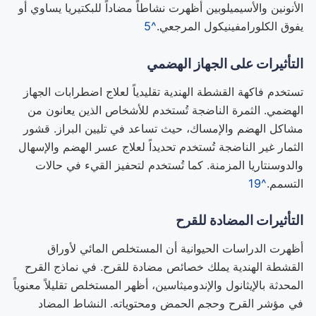
الأنونين والأسيميلوبين أظهرت نشاطاً مضاداً للبكتيريا يساوي أو
يفوق الكلورامفينيكول المرجعي.
^5
التأثيرات على الجهاز الهضمي
تستخدم فاكهة القشطة الهندية تقليدياً لعلاج اضطرابات الجهاز
الهضمي. الثمرة الناضجة تُستخدم للأشخاص الذين يعانون من
مشاكل الهضم والإمساك، حيث تساعد في تليين البراز. قشور
الثمار غير الناضجة تُستخدم تحديداً لعلاج عسر الهضم والإسهال
والدوسنتاريا المزمنة. كما تُستخدم لتحفيز القيء في حالات
التسمم.
^19
التأثيرات المضادة للقرح
أظهرت الدراسات الحيوانية أن المستخلص المائي لأوراق
القشطة الهندية يملك خصائص مضادة للقرح. في نماذج القرح
المحدثة بالإيثانول والإندوميثاسين، أظهر المستخلص تقليلاً معنوياً
في مؤشر القرح وحجم الحمض ومحتوياته. النشاط المضاد