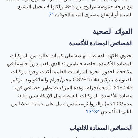
مع درجة حموضة تتراوح بين 5-8، ولكنها لا تتحمل التشبع
بالمياه أو ارتفاع مستوى المياه الجوفية.
^7
الفوائد الصحية
الخصائص المضادة للأكسدة
تحتوي فاكهة القشطة الهندية على كميات عالية من المركبات
المضادة للأكسدة، خاصة فيتامين C الذي يلعب دوراً حاسماً في
مكافحة الجذور الحرة. الدراسات العلمية أكدت وجود مركبات
الفينوليك بتركيز 15.45±0.32 مجم/جرام والفلافونويد بتركيز
7.45±0.21 مجم/جرام، وهذه المركبات تظهر خصائص قوية
مضادة للأكسدة. المركبات النشطة مثل الإبيكاتيشين (5.6
مجم/100جم) والبروانثوسيانيدين تعمل على حماية الخلايا من
التلف التأكسدي.
^3
^13
الخصائص المضادة للالتهاب