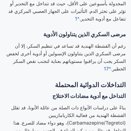
المجدولة بأسبوعين على الأقل، حيث قد تتداخل مع التخدير أو
تؤثر على تخثر الدم. التأثيرات على الجهاز العصبي المركزي قد
تتفاعل مع أدوية التخدير.
^1
مرضى السكري الذين يتناولون الأدوية
رغم أن القشطة الهندية قد تساعد في تنظيم السكر، إلا أن
مرضى السكري الذين يتناولون الإنسولين أو أدوية أخرى لخفض
السكر يجب أن يراقبوا مستوياتهم بعناية لتجنب نقص السكر
الخطير.
^17
التداخلات الدوائية المحتملة
التداخل مع أدوية مضادات الاختلاج
بناءً على دراسات الأنواع ذات الصلة من عائلة الأنونا، قد تقلل
القشطة الهندية من فعالية الكاربامازيبين
(Carbamazepine/Tegretol)، وهو دواء مضاد للصرع. هذا
التداخل قد يقلل من تركيز الدواء في الجسم، مما يقلل من