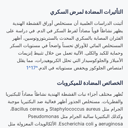
التأثيرات المضادة لمرض السكري
أثبتت الدراسات العلمية أن مستخلص أوراق القشطة الهندية
يظهر نشاطاً قوياً مضاداً لفرط السكر في الدم. في دراسة على
الفئران المصابة بالسكري المحدث بالستربتوزوتوسين، أظهر
المستخلص المائي للأوراق تحسناً واضحاً في مستويات السكر
وحماية للكبد والكلى. الآلية تعمل من خلال تثبيط إنزيمات
الأميلاز والجلوكوسيداز التي تحلل الكربوهيدرات، مما يقلل
امتصاص الجلوكوز ويخفض مستوياته في الدم.
^17
^1
الخصائص المضادة للميكروبات
تُظهر مختلف أجزاء نبات القشطة الهندية نشاطاً مضاداً للبكتيريا
والفطريات. مستخلص الجذور أظهر فعالية ضد البكتيريا موجبة
الجرام مثل Staphylococcus aureus و Bacillus cereus،
وكذلك البكتيريا سالبة الجرام مثل Pseudomonas
aeruginosa و Escherichia coli. الألكالويدات المعزولة مثل