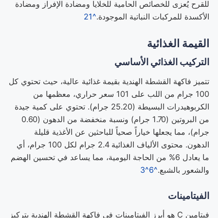
للقرح يُعزى للخصائص الحامية للخلايا ومضادة الإفراز ومضادة
الأكسدة للمركبات النباتية الموجودة.
^21
القيمة الغذائية
التركيب الغذائي الأساسي
تتميز فاكهة القشطة الهندية بقيمة غذائية عالية، حيث تحتوي كل
100 جرام من اللب على 101 سعر حراري، معظمها من
الكربوهيدرات البسيطة (25.20 جرام). تحتوي على كمية جيدة
من البروتين (1.70 جرام) ونسبة منخفضة من الدهون (0.60
جرام)، مما يجعلها خياراً صحياً للباحثين عن الأغذية قليلة
الدهون. محتوى الألياف الغذائية 2.4 جرام لكل 100 جرام، أي
ما يعادل 6% من الحاجة اليومية، مما يساعد في تحسين الهضم
والشعور بالشبع.
^6
^3
الفيتامينات
فيتامين C هو أبرز الفيتامينات في فاكهة القشطة الهندية بتركيز