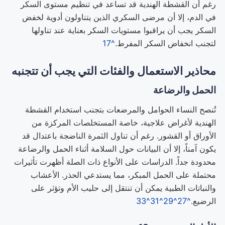
رغم أن القشطة الهندية قد تساعد في تنظيم مستوى السكر
في الدم، إلا أن مرضى السكري الذين يتناولون أدوية لخفض
السكر يجب أن يراقبوا مستويات السكر بعناية عند تناولها
لتجنب انخفاض السكر المفرط.
^17
محاذير الاستعمال والفئات التي يجب أن تتجنبه
الحمل والرضاعة
تُنصح النساء الحوامل والمرضعات بتجنب استخدام القشطة
الهندية لأغراض علاجية، خاصة المستخلصات المركزة من
الأوراق أو القشور. رغم أن تناول الثمرة الناضجة باعتدال قد
يكون آمناً، إلا أن البيانات حول السلامة أثناء الحمل والرضاعة
محدودة جداً. الدراسات على الأنواع ذات الصلة أظهرت تأثيرات
محتملة على الحمل المبكر، مما يستدعي الحذر. الأعشاب
والنباتات الطبية يمكن أن تنتقل إلى حليب الأم وتؤثر على
الرضيع.
^27
^29
^31
^33