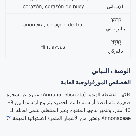
بالإسباني
corazón, corazón de buey
🇵🇹
anoneira, coração-de-boi
بالبرتغالي
🇹🇷
Hint ayvası
بالتركي
الوصف النباتي
الخصائص المورفولوجية العامة
فاكهة القشطة الهندية (Annona reticulata) عبارة عن شجرة
صغيرة متساقطة أو شبه دائمة الخضرة يتراوح ارتفاعها بين 8-
10 أمتار، وتتميز بتاجها المفتوح وغير المنتظم. تنتمي لعائلة الـ
Annonaceae وتُعتبر من الأشجار المثمرة الاستوائية المهمة.
^7