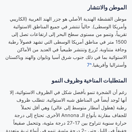
الموطن والانتشار
موطن القشطة الهندية الأصلي هو جزر الهند الغربية (الكاريبي
وأمريكا الوسطى). حالياً تنتشر في جميع المناطق الاستوائية
تقريباً، وتنمو من مستوى سطح البحر إلى ارتفاعات تصل إلى
1500 متر في مناطق أمريكا الوسطى التي تشهد فصولاً رطبة
وجافة متناوبة. تُزرع وتنتشر طبيعياً في العديد من الأماكن
الاستوائية بما في ذلك جنوب شرق آسيا وتايوان والهند وباكستان
وأستراليا وأفريقيا.
^7
المتطلبات المناخية وظروف النمو
رغم أن الشجرة تنمو بأفضل شكل في الظروف الاستوائية، إلا
أنها تُوجد أيضاً في المناطق شبه الاستوائية. تتطلب ظروف
رطبة (هطول أمطار متوسط إلى عالي) وهي أقل تحملاً
للجفاف مقارنة بأنواع الـ Annona الأخرى. تحتاج إلى درجة
حرارة سنوية تتراوح بين 17-27 درجة مئوية، وتتحمل صقيعاً
خفيفاً في الليل حتى -2 درجة مئوية. تنمو في أنواع تربة متعددة