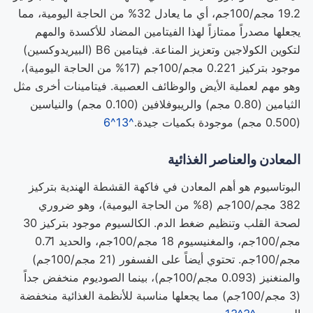
19.2 مجم/100جم، أي ما يعادل 32% من الحاجة اليومية، مما
يجعلها مصدراً ممتازاً لهذا الفيتامين المضاد للأكسدة والمهم
لتكوين الكولاجين وتعزيز المناعة. فيتامين B6 (البيريدوكسين)
موجود بتركيز 0.221 مجم/100جم (17% من الحاجة اليومية)،
وهو مهم لعملية الأيض والوظائف العصبية. فيتامينات أخرى مثل
الثيامين (0.80 مجم) والريبوفلافين (0.100 مجم) والنياسين
(0.500 مجم) موجودة بكميات جيدة.
^13
^6
المعادن والعناصر الغذائية
البوتاسيوم هو أهم المعادن في فاكهة القشطة الهندية بتركيز
382 مجم/100جم (8% من الحاجة اليومية)، وهو ضروري
لصحة القلب وتنظيم ضغط الدم. الكالسيوم موجود بتركيز 30
مجم/100جم، والمغنيسيوم 18 مجم/100جم، والحديد 0.71
مجم/100جم. تحتوي أيضاً على الفسفور (21 مجم/100جم)
والمنغنيز (0.093 مجم/100جم)، بينما الصوديوم منخفض جداً
(3 مجم/100جم) مما يجعلها مناسبة للأنظمة الغذائية منخفضة