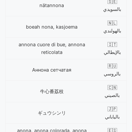
🇸🇪
nätannona
بالسويدي
🇳🇱
boeah nona, kasjoema
بالهولندي
annona cuore di bue, annona
🇮🇹
بالإيطالي
reticolata
🇷🇺
Аннона сетчатая
بالروسي
🇨🇳
牛心番荔枝
بالصيني
🇯🇵
ギュウシンリ
بالياباني
anona, anona colorada, anona
🇪🇸