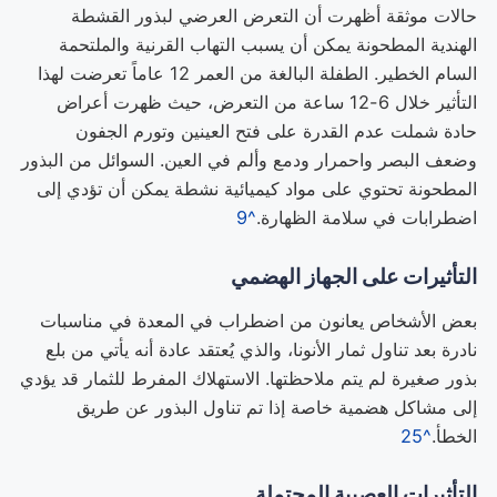
حالات موثقة أظهرت أن التعرض العرضي لبذور القشطة
الهندية المطحونة يمكن أن يسبب التهاب القرنية والملتحمة
السام الخطير. الطفلة البالغة من العمر 12 عاماً تعرضت لهذا
التأثير خلال 6-12 ساعة من التعرض، حيث ظهرت أعراض
حادة شملت عدم القدرة على فتح العينين وتورم الجفون
وضعف البصر واحمرار ودمع وألم في العين. السوائل من البذور
المطحونة تحتوي على مواد كيميائية نشطة يمكن أن تؤدي إلى
اضطرابات في سلامة الظهارة.
^9
التأثيرات على الجهاز الهضمي
بعض الأشخاص يعانون من اضطراب في المعدة في مناسبات
نادرة بعد تناول ثمار الأنونا، والذي يُعتقد عادة أنه يأتي من بلع
بذور صغيرة لم يتم ملاحظتها. الاستهلاك المفرط للثمار قد يؤدي
إلى مشاكل هضمية خاصة إذا تم تناول البذور عن طريق
الخطأ.
^25
التأثيرات العصبية المحتملة