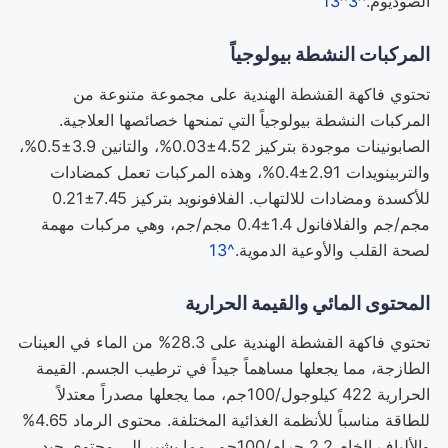
الصوديوم.
^3
^13
المركبات النشطة بيولوجياً
تحتوي فاكهة القشطة الهندية على مجموعة متنوعة من
المركبات النشطة بيولوجياً التي تمنحها خصائصها العلاجية.
الصابونينات موجودة بتركيز 4.52±0.03%، والتانين 3.9±0.5%،
والتربينويدات 2.91±0.4%، وهذه المركبات تعمل كمضادات
للأكسدة ومضادات للالتهاب. الفلافونويد بتركيز 7.45±0.21
مجم/جم والفلافانول 1.4±0.4 مجم/جم، وهي مركبات مهمة
لصحة القلب والأوعية الدموية.
^13
المحتوى المائي والقيمة الحرارية
تحتوي فاكهة القشطة الهندية على 28.3% من الماء في العينات
الطازجة، مما يجعلها مساهماً جيداً في ترطيب الجسم. القيمة
الحرارية 422 كيلوجول/100جم، مما يجعلها مصدراً معتدلاً
للطاقة مناسباً للأنظمة الغذائية المختلفة. محتوى الرماد 4.65%
والألياف الخام 2.2 جرام/100جم، مما يشير إلى محتوى جيد