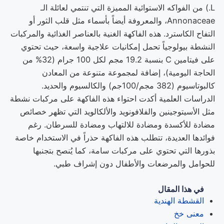
L.) من الفواكه الاستوائية المميزة التي تنتمي لعائلة الـ
Annonaceae، والمعروفة أيضاً بأسماء مثل قلب الثور أو
التفاح الكاسترد. هذه الفاكهة الغنية بالعناصر الغذائية والمركبات
النشطة بيولوجياً تحمل إمكانيات علاجية واسعة، حيث تحتوي
على فيتامين C بنسبة 19.2 مجم لكل 100 جرام (32% من
الحاجة اليومية)، إضافة لمجموعة متنوعة من المعادن
كالبوتاسيوم (382 مجم/100جم) والكالسيوم والحديد.
الدراسات العلمية أكدت احتواء هذه الفاكهة على مركبات نشطة
مثل الأسيتوجينين والفلافونويد والألكالويد التي تظهر خصائص
مضادة للأكسدة ومضادة للالتهاب ومضادة للسرطان. رغم
فوائدها العديدة، تتطلب هذه الفاكهة حذراً في الاستخدام خاصة
بذورها التي تحتوي على مركبات سامة، كما يُنصح بتجنبها
للحوامل والمرضعات والأطفال دون إشراف طبي.
في هذا المقال
القشطة الهندية
معنى خخ