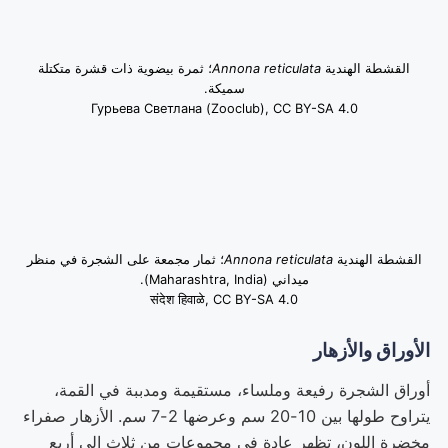
القشطة الهندية
Annona reticulata
؛ ثمرة بيضوية ذات قشرة متكتلة
سميكة.
Гурьева Светлана (Zooclub), CC BY-SA 4.0
القشطة الهندية
Annona reticulata
؛ ثمار مجمعة على الشجرة في منظر
ميداني (Maharashtra, India).
संदेश हिवाळे, CC BY-SA 4.0
الأوراق والأزهار
أوراق الشجرة رفيعة وملساء، مستقيمة ومدببة في القمة،
يتراوح طولها بين 10-20 سم وعرضها 2-7 سم. الأزهار صفراء
مخضرة اللون، تظهر عادة في مجموعات من ثلاث إلى أربع