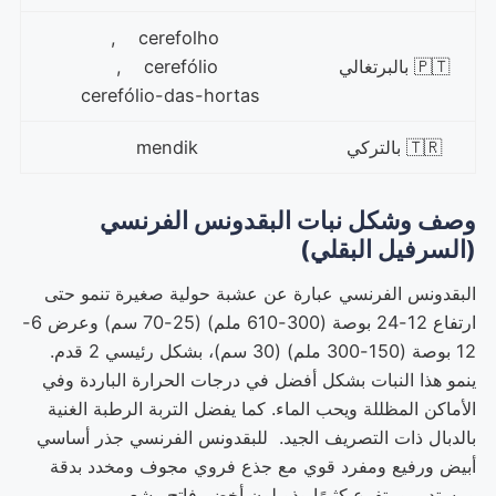
cerefolho ,
🇵🇹 بالبرتغالي
cerefólio ,
cerefólio-das-hortas
🇹🇷 بالتركي
mendik
وصف وشكل نبات البقدونس الفرنسي
(السرفيل البقلي)
البقدونس الفرنسي عبارة عن عشبة حولية صغيرة تنمو حتى
ارتفاع 12-24 بوصة (300-610 ملم) (25-70 سم) وعرض 6-
12 بوصة (150-300 ملم) (30 سم)، بشكل رئيسي 2 قدم.
ينمو هذا النبات بشكل أفضل في درجات الحرارة الباردة وفي
الأماكن المظللة ويحب الماء. كما يفضل التربة الرطبة الغنية
بالدبال ذات التصريف الجيد. للبقدونس الفرنسي جذر أساسي
أبيض ورفيع ومفرد قوي مع جذع فروي مجوف ومخدد بدقة
ومستدير ومتفرع كثيرًا وذو لون أخضر فاتح وشعر.