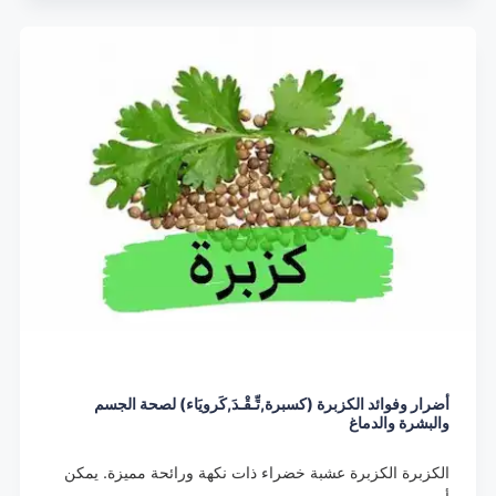
أضرار وفوائد الكزبرة (كسبرة,تِّـقْـدَ,كَرويَاء) لصحة الجسم
والبشرة والدماغ
الكزبرة الكزبرة عشبة خضراء ذات نكهة ورائحة مميزة. يمكن