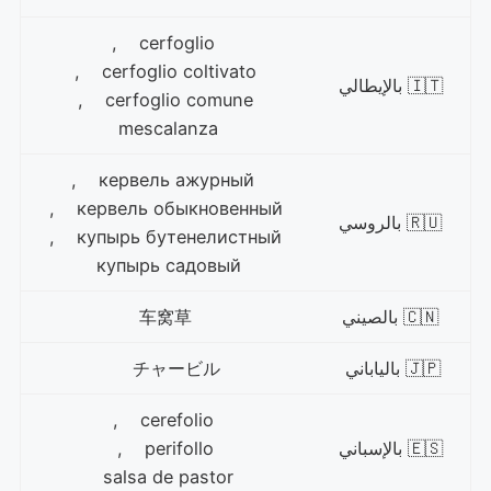
cerfoglio ,
cerfoglio coltivato ,
🇮🇹 بالإيطالي
cerfoglio comune ,
mescalanza
кервель ажурный ,
кервель обыкновенный ,
🇷🇺 بالروسي
купырь бутенелистный ,
купырь садовый
🇨🇳 بالصيني
车窝草
🇯🇵 بالياباني
チャービル
cerefolio ,
🇪🇸 بالإسباني
perifollo ,
salsa de pastor