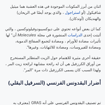
اثنان من أبرز المكونات الموجودة في هذه العشبة هما ميثيل
شافيكول (أو
استراجول
، والذي يوجد أيضًا في الريحان)
والهنديكان (أوندكان).
كما ان بعض أنواعه تحتوي على ديوكسيبودوفيلوتوكسين ، والتي
أثبتت إحدى
الدراسات
المنشورة في مجلة
Molecules
أن" لها
تأثيرات مضادة للأورام ، ومضادة لتجمع الصفائح الدموية،
ومضادة للفيروسات، ومضادة للالتهابات، وغيرها".
حقيقة أخرى مثيرة للاهتمام حول الزيت المتطاير المستخرج
من أوراق الكرزفيل هي أن له رائحة مشابهة لرائحة زيت المر ،
ولهذا السبب كان يسمى الكرزفيل ذات مرة "المر".
أضرار البقدونس الفرنسي (السرفيل البقلي)
تم تصنيف البقدونس الفرنسي على أنه GRAS (معترف به