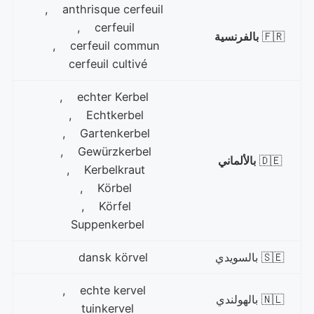
anthrisque cerfeuil ,
cerfeuil ,
🇫🇷
بالفرنسية
cerfeuil commun ,
cerfeuil cultivé
echter Kerbel ,
Echtkerbel ,
Gartenkerbel ,
Gewürzkerbel ,
🇩🇪
بالألماني
Kerbelkraut ,
Körbel ,
Körfel ,
Suppenkerbel
🇸🇪 بالسويدي
dansk körvel
echte kervel ,
🇳🇱 بالهولندي
tuinkervel