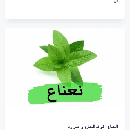
أن…
النعناع | فوائد النعناع و اضراره