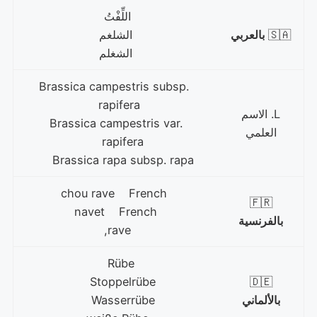
اللِّفْتُ
🇸🇦
بالعربي
الشلغم
الشغلم
Brassica campestris subsp.
rapifera
L. الاسم
Brassica campestris var.
العلمي
rapifera
Brassica rapa subsp. rapa
chou rave French
🇫🇷
navet French
بالفرنسية
rave,
Rübe
Stoppelrübe
🇩🇪
بالألماني
Wasserrübe