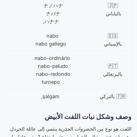
ナノハナ
🇯🇵
بالياباني
ナバナ
ハナナ,
nabo
🇪🇸
بالإسباني
nabo gallego
nabo-ordinário
nabo-peludo
🇵🇹
بالبرتغالي
nabo-redondo
turnepo
🇹🇷 بالتركي
şalgam,
وصف وشكل نبات
اللفت الأبيض
اللفت هو نوع من الخضروات الجذرية ينتمي إلى عائلة الخردل.
وهو نبات عشبي ثنائي الحول ينمو حتى ارتفاع 1 متر. عادةً ما