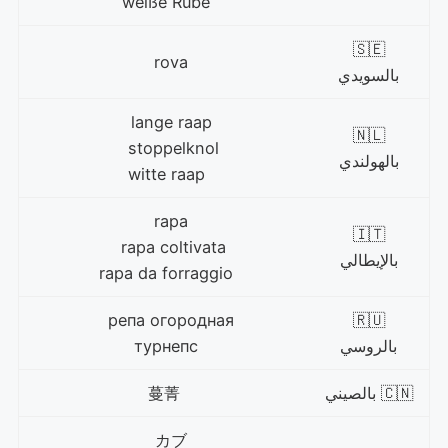
weiße Rübe
🇸🇪
rova
بالسويدي
lange raap
🇳🇱
stoppelknol
بالهولندي
witte raap
rapa
🇮🇹
rapa coltivata
بالإيطالي
rapa da forraggio
репа огородная
🇷🇺
بالروسي
турнепс
🇨🇳 بالصيني
蔓菁
カブ