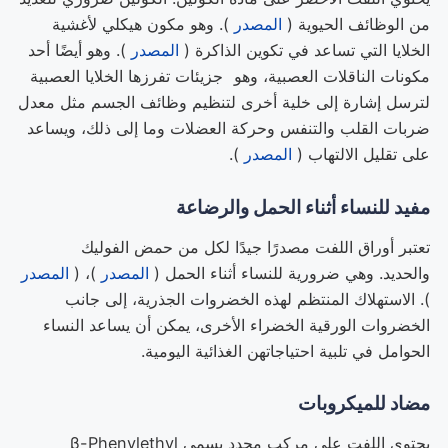
من الوظائف الحيوية (
المصدر
). وهو مكون هيكلي لأغشية
الخلايا التي تساعد في تكوين الذاكرة (
المصدر
). وهو أيضًا أحد
مكونات الناقلات العصبية، وهو
جزيئات تفرزها الخلايا العصبية
لترسل إشارة إلى خلية أخرى لتنظيم وظائف الجسم مثل معدل
ضربات القلب والتنفس وحركة العضلات وما إلى ذلك، ويساعد
على تقليل الالتهاب (
المصدر
).
مفيد للنساء أثناء الحمل والرضاعة
تعتبر أوراق اللفت مصدرًا جيدًا لكل من حمض الفوليك
والحديد. وهي ضرورية للنساء أثناء الحمل (
المصدر
)، (
المصدر
). الاستهلاك المنتظم لهذه الخضروات الجذرية، إلى جانب
الخضروات الورقية الخضراء الأخرى، يمكن أن يساعد النساء
الحوامل في تلبية احتياجاتهن الغذائية اليومية.
مضاد للميكروبات
يحتوي اللفت على مركب محدد يسمى β-Phenylethyl