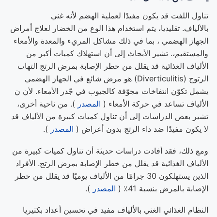
تناول اللفت قد يكون مفيدًا لعملية الهضم لأنه غني
بالألياف. تقليديا، يتم استخدام هذا الوع من الخضار لعلاج أمراض
الجهاز الهضمي ، بما في ذلك مشاكل المريء والمعدة والأمعاء
والمستقيم،. تشير الأبحاث إلى أن استهلاك كميات أكبر من
الألياف الغذائية قد يقلل من خطر الإصابة بمرض الرتج التهاب
الرتوج (Diverticulitis)‏ هو مرض شائع في الجهاز الهضمي
يشمل تكوّن انتفاخات مجوّفة كالجيوب في جّدر الأمعاء. لأن ن
الألياف تساعد في حركة الأمعاء (
المصدر
). من ناحية أخرى،
تشير بعض الدراسات إلى أن تناول كميات كبيرة من الألياف قد
لا يكون مفيدًا ضد داء الرتج بدون أعراض (
المصدر
).
ومع ذلك، فقد أفادت دراسات حديثة أن تناول كميات كبيرة من
الألياف الغذائية قد يقلل من خطر الإصابة بمرض الرتج. الأفراد
الذين يستهلكون 30 جرامًا من الألياف يوميًا قد يقلل من خطر
الإصابة بالمرض بنسبة 41٪ (
المصدر
).
النظام الغذائي الغني بالألياف مفيد في تحسين أعداد بكتيريا