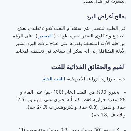
البشرية في هذا الصدد.
يعالج أعراض البرد
في الطب الشعبي يتم استخدام اللفت كدواء تقليدي لعلاج
الصداع وشكاوى الصدر لفترة طويلة (
المصدر
). على الرغم
من قلة الأدلة المتعلقة بقدرته على علاج نزلات البرد، تشير
الأدلة المتناقلة إلى أنه يمكن أن يساعد في تخفيف المخاط.
القيم والحقائق الغذائية للفت
حسب وزارة الزراعة الأمريكية،
اللفت الخام
يحتوي 90% من اللفت الخام (100 جم) على الماء و
28 سعرة حرارية فقط. كما أنه يحتوي على البروتين (2.5
جم)، والدهون (0.8 جم)، والكربوهيدرات (24.7 جم)،
والألياف (1.8 جم).
كالسيوم (30 مجم)، حديد (0.3 مجم)، مغنيسيوم (11