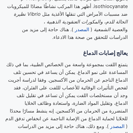
isothiocyanate. أظهر هذا المركب نشاطًا مضادًا للميكروبات
ضد مسببات الأمراض التي تنقلها الأغذية مثل
Vibrio
نظيرة
الحالة للدم
،
والمكورات العنقودية الذهبية
،
والعصية
الشمعية
(
المصدر
). هناك حاجة إلى مزيد من
الدراسات للتحقق من صحة هذا الادعاء.
يعالج إصابات الدماغ
يتمتع اللفت بمجموعة واسعة من الخصائص الطبية، بما في ذلك
المساعدة على نمو الدماغ. يمكن أن يساعد في تحسين تلف
الدماغ الناجم عن الحرمان من الأكسجين. وفقا لدراسة أجريت
لفحص التأثيرات الوقائية للأعصاب لللفت على الفئران، فقد
وجد أن مستخلصات اللفت يمكن أن تساعد في تقليل تلف
الدماغ، وتقليل المواد الضارة، واستعادة وظائف الخلايا
المتضررة من الحرمان من الأكسجين. إنه ينشط مسارًا محددًا
للخلايا لحماية الدماغ من الإصابة الناجمة عن انخفاض تدفق الدم
(
المصدر
). ومع ذلك، هناك حاجة إلى مزيد من الدراسات